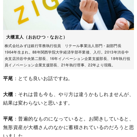
大櫃直人（おおひつ・なおと）
株式会社みずほ銀行常務執行役員 リテール事業法人部門・副部門長
1964年生まれ。88年関西学院大学経済学部卒業後、入行。2013年渋谷中
央支店渋谷中央第二部長、16年イノベーション企業支援部長、18年執行役
員イノベーション企業支援部長、21年執行理事、22年より現職。
平尾
：とても良いお話ですね。
大櫃
：それは昔も今も、やり方は違うかもしれませんが、
結果は変わらないと思います。
平尾
：普遍的なものになっていると。お聞きしていると、
無形資産が大櫃さんのなかに蓄積されているのだろうと思
いました。