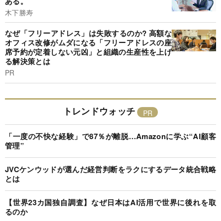
ある。
木下勝寿
なぜ「フリーアドレス」は失敗するのか? 高額な
オフィス改修がムダになる「フリーアドレスの座
席予約が定着しない元凶」と組織の生産性を上げ
る解決策とは
PR
トレンドウォッチ
「一度の不快な経験」で87％が離脱…Amazonに学ぶ“AI顧客
管理”
JVCケンウッドが選んだ経営判断をラクにするデータ統合戦略
とは
【世界23カ国独自調査】なぜ日本はAI活用で世界に後れを取
るのか