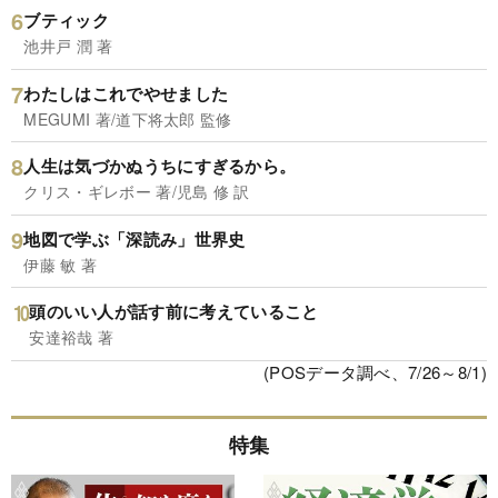
ブティック
池井戸 潤 著
わたしはこれでやせました
MEGUMI 著/道下将太郎 監修
人生は気づかぬうちにすぎるから。
クリス・ギレボー 著/児島 修 訳
地図で学ぶ「深読み」世界史
伊藤 敏 著
頭のいい人が話す前に考えていること
安達裕哉 著
(POSデータ調べ、7/26～8/1)
特集