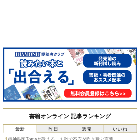
書籍オンライン 記事ランキング
最新
昨日
週間
いいね
精神科医Tomyが教える １秒で不安が吹き飛ぶ言葉