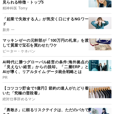
見られる特徴・トップ5
精神科医 Tomy
「起業で失敗する人」が気安く口にするNGワー
ド
新井 一
マッキンゼーの元幹部が「100万円の札束」を渡
して質屋で宝石を買わせたワケ
ピーター・ケネバン
AI時代に勝つグローバル経営の条件:海外拠点の
「見えない経営」からの脱却。「二層ERP」と
AIが導く、リアルタイム·データ統合戦略とは
PR
【コツコツ貯金で1億円】節約の達人がたどり着
いた「究極の普段着」
絶対仕事辞めるマン
「勇敢さ」に頼るリスクテイクは、ただのバカで