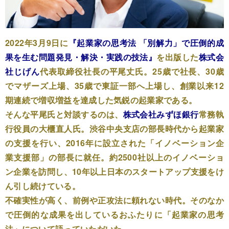
2022年3月9日に
『起業家の思考法 「別解力」で圧倒的成
果を生む問題発見・解決・実践の技法』
を出版した
株式会
社じげん
代表取締役社長の平尾丈氏。25歳で社長、30歳
でマザーズ上場、35歳で東証一部へ上場し、創業以来12
期連続で増収増益を達成した気鋭の起業家である。
そんな平尾氏と対談するのは、
株式会社みずほ銀行
常務執
行役員の大櫃直人氏。渋谷中央支店の部長時代から起業家
の支援を行い、2016年に設立された「イノベーション企
業支援部」の部長に就任。約2500社以上のイノベーショ
ン企業を訪問し、10年以上日本のスタートアップ支援をけ
ん引し続けている。
不確実性が高く、前例や正攻法に頼れない時代。そのなか
で圧倒的な成果を出しているおふたりに「起業家の思考
法」について語っていただいた。