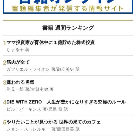
書籍 週間ランキング
ママ投資家が育休中に１億貯めた株式投資
ちょる子 著
筋肉が全て
ガブリエル・ライオン 著/御立英史 訳
嫌われる勇気
岸見一郎 著/古賀史健 著
DIE WITH ZERO 人生が豊かになりすぎる究極のルール
ビル・パーキンス 著/児島 修 訳
やりたいことが見つかる 世界の果てのカフェ
ジョン・ストレルキー 著/鹿田昌美 訳