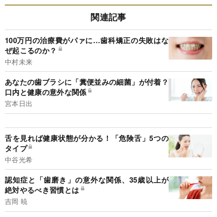
関連記事
100万円の治療費がパァに…歯科矯正の失敗はな
ぜ起こるのか？
中村未来
あなたの歯ブラシに「糞便並みの細菌」が付着？
口内と健康の意外な関係
宮本日出
舌を見れば健康状態が分かる！「危険舌」5つの
タイプ
中谷光希
認知症と「歯磨き」の意外な関係、35歳以上が
絶対やるべき習慣とは
吉岡 暁