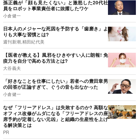
孫正義が「顔も見たくない」と激怒した20代社
員をロボット事業責任者に抜擢したワケ
小倉健一
日本人のメジャーな死因を予防する「歯磨き」よ
りも大事な習慣とは?
週刊新潮,精田紀代美
【医者が教える】風邪をひきやすい人に朗報! 免
疫力を自分で高める方法とは?
大谷義夫
「好きなことを仕事にしたい」若者への豊田章男
の回答が正論すぎて、ぐうの音も出なかった
小倉健一
なぜ「フリーアドレス」は失敗するのか? 高額な
オフィス改修がムダになる「フリーアドレスの座
席予約が定着しない元凶」と組織の生産性を上げ
る解決策とは
PR