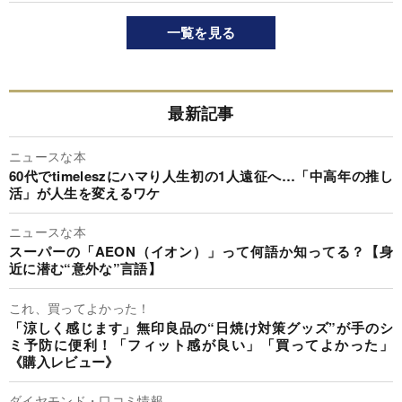
一覧を見る
最新記事
ニュースな本
60代でtimeleszにハマり人生初の1人遠征へ…「中高年の推し
活」が人生を変えるワケ
ニュースな本
スーパーの「AEON（イオン）」って何語か知ってる？【身
近に潜む“意外な”言語】
これ、買ってよかった！
「涼しく感じます」無印良品の“日焼け対策グッズ”が手のシ
ミ予防に便利！「フィット感が良い」「買ってよかった」
《購入レビュー》
ダイヤモンド・口コミ情報