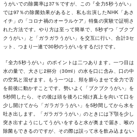
うがいでの除菌率は37％ですが、この『全力5秒うがい』
では97％の除菌効果があると、私も出演したNHK「あさ
イチ」の「コロナ禍のオーラルケア」特集の実験で証明さ
れた方法です。やり方は至って簡単で、5秒ずつ「ブクブ
クうがい」と「ガラガラうがい」を交互に行い、合計3セ
ット、つまり一連で30秒のうがいをするだけです。
『全力5秒うがい』のポイントは二つあります。一つ目は
水の量で、大さじ2杯分（30ml）の水を口に含み、口の中
の空気と混ぜます。もう一つは、頬を膨らませて全力で舌
を前後に動かすことです。勢いよく「ブクブクうがい」を
5秒間したら、その後は頭を後ろに傾け真上を向いて口を
少し開けてから「ガラガラうがい」を5秒間してから水を
吐き出します。「ガラガラうがい」のときには下顎を少し
突き出すようにしてうがいをすると水が奥まで届き、喉の
除菌もできるのですが、その際は誤って水を飲み込まない