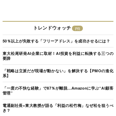
トレンドウォッチ
50％以上が失敗する「フリーアドレス」を成功させるには？
東大松尾研発AI企業に取材！AI投資を利益に転換する三つの
要諦
「戦略は立派だが現場が動かない」を解決する【PMOの進化
系】
「一度の不快な経験」で87％が離脱…Amazonに学ぶ“AI顧客
管理”
電通副社長×東大教授が語る「利益の松竹梅」なぜ松を狙うべ
き？