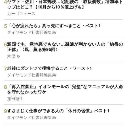
ヤマト・佐川・日本郵便…宅配便の「取扱個数」増加率ト
ップはどこ？【10月から10％値上げも】
カーゴニュース
「心が疲れたら」真っ先にすべきこと・ベスト1
ダイヤモンド社書籍編集局
頑固でも、意地悪でもない…融通が利かない人の「納得の
正体」〈風、薫る第95回〉
木俣 冬
老後にダントツで後悔すること・ワースト1
ダイヤモンド社書籍編集局
「再入館禁止」イオンモールの“完璧”なマニュアルが人命
を守れなかったワケ
窪田順生
すさまじく仕事ができる人の「休日の習慣」ベスト1
ダイヤモンド社書籍編集局