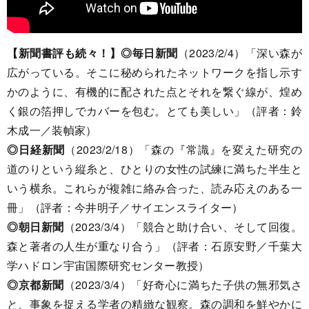
【新聞書評も続々！】
◎毎日新聞
（2023/2/4）「深い森が
広がっている。そこに秘められたネットワークを指し示す
かのように、有機的に配された点とそれを繋ぐ線が、煌め
く銀の箔押しでカバーを包む。とても美しい」（評者：鈴
木成一／装幀家）
◎日経新聞
（2023/2/18）「森の『常識』を変えた研究の
道のりという縦糸と、ひとりの女性の試練に満ちた半生と
いう横糸。これらが複雑に絡み合った、読み応えのある一
冊」（評者：今井明子／サイエンスライター）
◎朝日新聞
（2023/3/4）「競合と助け合い、そして回復。
森と著者の人生が重なり合う」（評者：石原安野／千葉大
学ハドロン宇宙国際研究センター教授）
◎京都新聞
（2023/3/4）「好奇心に満ちた子供の無邪気さ
と、事象を捉える学者の精緻な観察。森の調和を鮮やかに