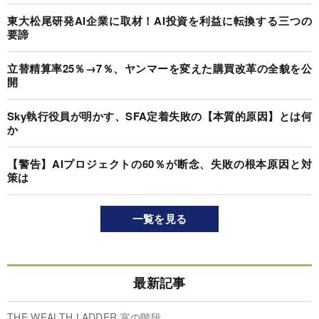
東大松尾研発AI企業に取材！AI投資を利益に転換する三つの
要諦
立替精算率25％→7％、ヤンマーを変えた購買改革の全貌を公
開
Sky執行役員が明かす、SFA定着失敗の【本質的原因】とは何
か
【警告】AIプロジェクトの60％が断念、失敗の根本原因と対
策は
一覧を見る
最新記事
THE WEALTH LADDER 富の階段