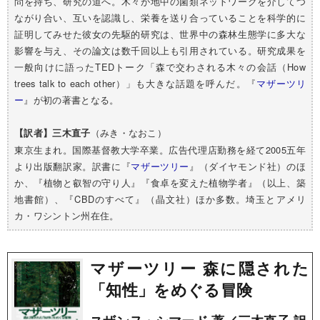
問を持ち、研究の道へ。木々が地中の菌類ネットワークを介してつ
ながり合い、互いを認識し、栄養を送り合っていることを科学的に
証明してみせた彼女の先駆的研究は、世界中の森林生態学に多大な
影響を与え、その論文は数千回以上も引用されている。研究成果を
一般向けに語ったTEDトーク「森で交わされる木々の会話（How
trees talk to each other）」も大きな話題を呼んだ。『
マザーツリ
ー
』が初の著書となる。
（みき・なおこ）
【訳者】三木直子
東京生まれ。国際基督教大学卒業。広告代理店勤務を経て2005五年
より出版翻訳家。訳書に『
マザーツリー
』（ダイヤモンド社）のほ
か、『植物と叡智の守り人』『食卓を変えた植物学者』（以上、築
地書館）、『CBDのすべて』（晶文社）ほか多数。埼玉とアメリ
カ・ワシントン州在住。
マザーツリー 森に隠された
「知性」をめぐる冒険