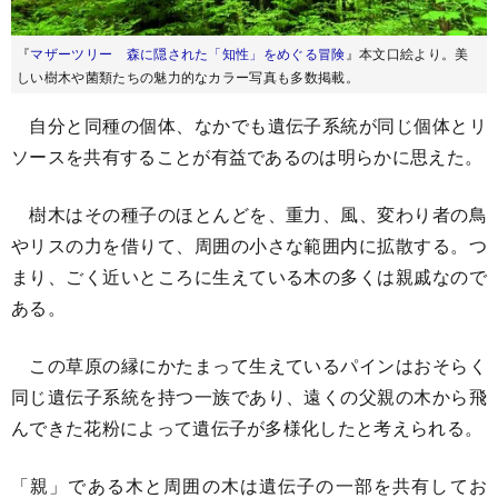
『
マザーツリー 森に隠された「知性」をめぐる冒険
』本文口絵より。美
しい樹木や菌類たちの魅力的なカラー写真も多数掲載。
自分と同種の個体、なかでも遺伝子系統が同じ個体とリ
ソースを共有することが有益であるのは明らかに思えた。
樹木はその種子のほとんどを、重力、風、変わり者の鳥
やリスの力を借りて、周囲の小さな範囲内に拡散する。つ
まり、ごく近いところに生えている木の多くは親戚なので
ある。
この草原の縁にかたまって生えているパインはおそらく
同じ遺伝子系統を持つ一族であり、遠くの父親の木から飛
んできた花粉によって遺伝子が多様化したと考えられる。
「親」である木と周囲の木は遺伝子の一部を共有してお