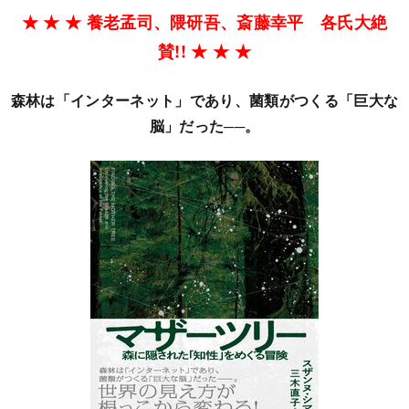
★ ★ ★ 養老孟司、隈研吾、斎藤幸平 各氏大絶
賛!! ★ ★ ★
森林は「インターネット」であり、菌類がつくる「巨大な
脳」だった──。