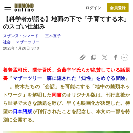
ログイン
【科学者が語る】地面の下で「子育てする木」
のスゴい仕組み
スザンヌ・シマード
三木直子
社会
マザーツリー
2023年1月26日 3:10
養老孟司氏、隈研吾氏、斎藤幸平氏らが絶賛している話題
書
『
マザーツリー 森に隠された「知性」をめぐる冒険
』
──。樹木たちの「会話」を可能にする「地中の菌類ネッ
トワーク」を解明した
同書
のオリジナル版は、刊行直後か
ら世界で大きな話題を呼び、早くも映画化が決定した。待
望の
日本語版
が刊行されたことを記念し、本文の一部を特
別に公開する。