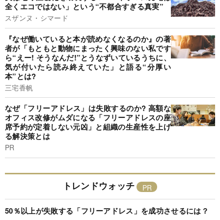
全くエコではない」という“不都合すぎる真実”
スザンヌ・シマード
『なぜ働いていると本が読めなくなるのか』の著
者が「もともと動物にまったく興味のない私です
ら“えー! そうなんだ!”とうなずいているうちに、
気が付いたら読み終えていた」と語る“分厚い
本”とは?
三宅香帆
なぜ「フリーアドレス」は失敗するのか? 高額な
オフィス改修がムダになる「フリーアドレスの座
席予約が定着しない元凶」と組織の生産性を上げ
る解決策とは
PR
トレンドウォッチ
50％以上が失敗する「フリーアドレス」を成功させるには？