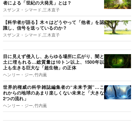
者による「世紀の大発見」とは？
スザンヌ・シマード,三木直子
【科学者が語る】木々はどうやって「他者」を認
識し、信号を送っているのか？
スザンヌ・シマード,三木直子
目に見えず侵入し、あらゆる場所に広がり、闇と
土に埋もれる…総質量は10トン以上、1500年以
上も生きる巨大な「超生物」の正体
ヘンリー・ジー,竹内薫
世界的権威の科学雑誌編集者の“未来予測”…こ
れからの地球のあまり楽しくない未来と「大きな
2つの流れ」
ヘンリー・ジー,竹内薫