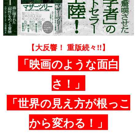
【大反響！ 重版続々!!】
「映画のような面白
さ！」
「世界の見え方が根っこ
から変わる！」