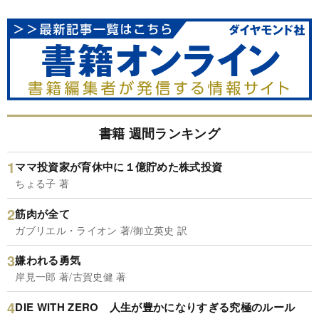
書籍 週間ランキング
ママ投資家が育休中に１億貯めた株式投資
ちょる子 著
筋肉が全て
ガブリエル・ライオン 著/御立英史 訳
嫌われる勇気
岸見一郎 著/古賀史健 著
DIE WITH ZERO 人生が豊かになりすぎる究極のルール