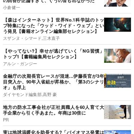
の回答が正論すぎて、ぐうの音も出なかった
小倉健一
【森はインターネット】世界No.1科学誌のトッ
プ特集になった「ウッド・ワイド・ウェブ」とい
う発見【書籍オンライン編集部セレクション】
スザンヌ・シマード,三木直子
【やってない?】幸せが逃げていく「NG習慣」
トップ1【書籍編集局セレクション】
アルン・ガンジー
金融庁の次期長官レースが混迷...伊藤長官が3年
目突入か、90年入省組が昇格か、「第3のシナリ
オ」も浮上
ダイヤモンド編集部,高野 豪
地方の防水工事会社が正社員職人を60人育て大
手企業から引く手あまた。年商は30倍に
PR
実は地球温暖化を助長する?「バイオマス発電は