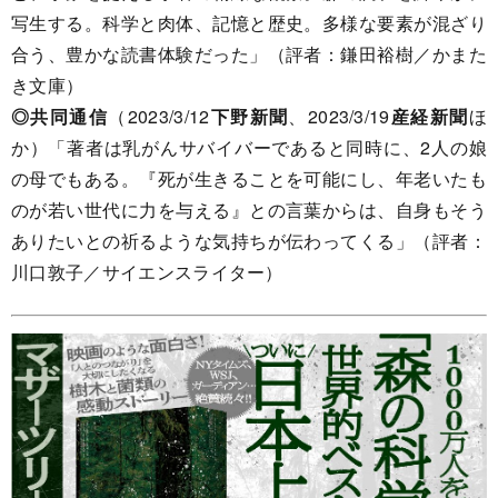
写生する。科学と肉体、記憶と歴史。多様な要素が混ざり
合う、豊かな読書体験だった」（評者：鎌田裕樹／かまた
き文庫）
◎共同通信
（2023/3/12
下野新聞
、2023/3/19
産経新聞
ほ
か）「著者は乳がんサバイバーであると同時に、2人の娘
の母でもある。『死が生きることを可能にし、年老いたも
のが若い世代に力を与える』との言葉からは、自身もそう
ありたいとの祈るような気持ちが伝わってくる」（評者：
川口敦子／サイエンスライター）