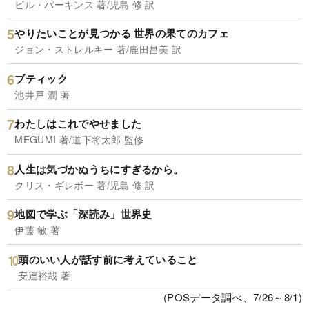
ビル・パーキンス 著/児島 修 訳
やりたいことが見つかる 世界の果てのカフェ
ジョン・ストレルキー 著/鹿田昌美 訳
ブティック
池井戸 潤 著
わたしはこれでやせました
MEGUMI 著/道下将太郎 監修
人生は気づかぬうちにすぎるから。
クリス・ギレボー 著/児島 修 訳
地図で学ぶ「深読み」世界史
伊藤 敏 著
頭のいい人が話す前に考えていること
安達裕哉 著
(POSデータ調べ、7/26～8/1)