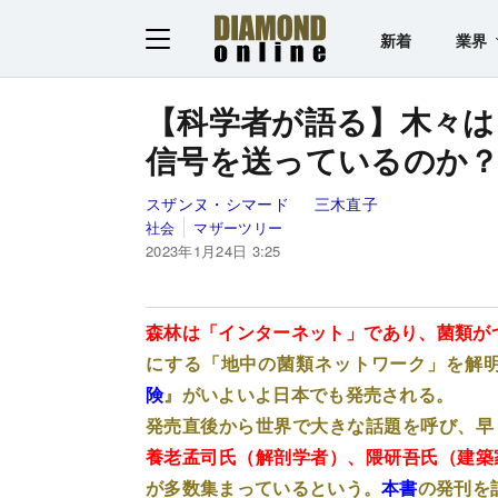
新着
業界
【科学者が語る】木々は
信号を送っているのか
スザンヌ・シマード
三木直子
社会
マザーツリー
2023年1月24日 3:25
森林は「インターネット」であり、菌類が
にする「地中の菌類ネットワーク」を解
険
』がいよいよ日本でも発売される。
発売直後から世界で大きな話題を呼び、早
養老孟司氏（解剖学者）、隈研吾氏（建築
が多数集まっているという。
本書
の発刊を