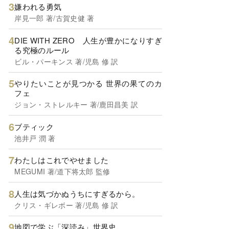
嫌われる勇気
岸見一郎 著/古賀史健 著
DIE WITH ZERO 人生が豊かになりすぎ
る究極のルール
ビル・パーキンス 著/児島 修 訳
やりたいことが見つかる 世界の果てのカ
フェ
ジョン・ストレルキー 著/鹿田昌美 訳
ブティック
池井戸 潤 著
わたしはこれでやせました
MEGUMI 著/道下将太郎 監修
人生は気づかぬうちにすぎるから。
クリス・ギレボー 著/児島 修 訳
地図で学ぶ「深読み」世界史