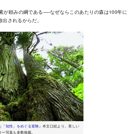
が頼みの綱である──なぜならこのあたりの森は100年に
放出されるからだ。
た「知性」をめぐる冒険
』本文口絵より。美しい
ラー写真も多数掲載。