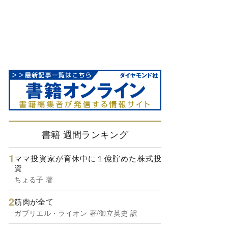
書籍 週間ランキング
ママ投資家が育休中に１億貯めた株式投
資
ちょる子 著
筋肉が全て
ガブリエル・ライオン 著/御立英史 訳