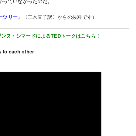
かっていなかったのだ。
ーツリー
』〈三木直子訳〉からの抜粋です）
ザンヌ・シマードによるTEDトークはこちら！
o each other