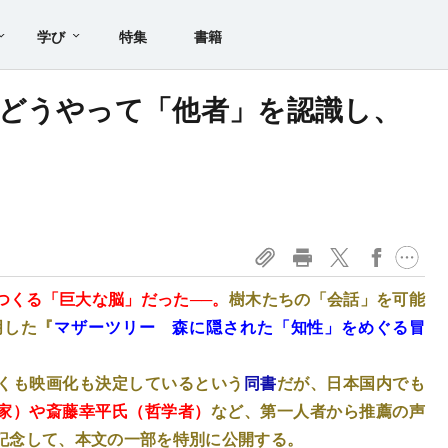
学び
特集
書籍
どうやって「他者」を認識し、
？
つくる「巨大な脳」だった──。
樹木たちの「会話」を可能
明した『
マザーツリー 森に隠された「知性」をめぐる冒
くも映画化も決定しているという
同書
だが、日本国内でも
家）や斎藤幸平氏（哲学者）
など、第一人者から推薦の声
記念して、本文の一部を特別に公開する。