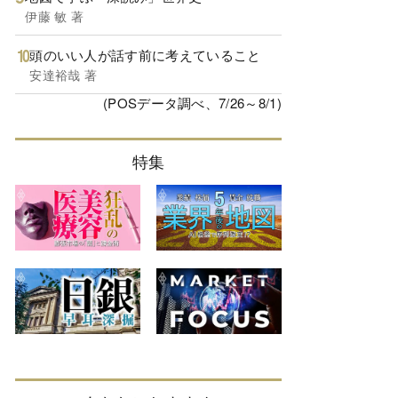
伊藤 敏 著
頭のいい人が話す前に考えていること
安達裕哉 著
(POSデータ調べ、7/26～8/1)
特集