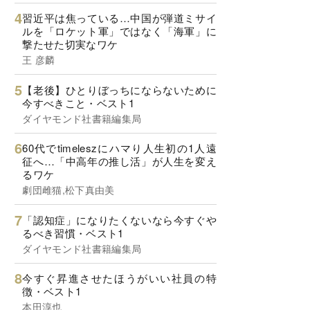
習近平は焦っている…中国が弾道ミサイ
ルを「ロケット軍」ではなく「海軍」に
撃たせた切実なワケ
王 彦麟
【老後】ひとりぼっちにならないために
今すべきこと・ベスト1
ダイヤモンド社書籍編集局
60代でtimeleszにハマり人生初の1人遠
征へ…「中高年の推し活」が人生を変え
るワケ
劇団雌猫,松下真由美
「認知症」になりたくないなら今すぐや
るべき習慣・ベスト1
ダイヤモンド社書籍編集局
今すぐ昇進させたほうがいい社員の特
徴・ベスト1
本田淳也