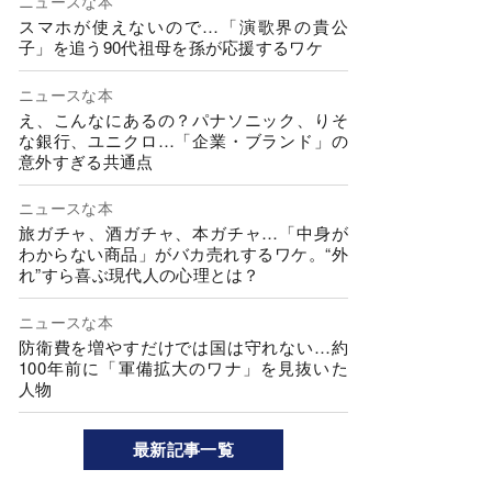
ニュースな本
スマホが使えないので…「演歌界の貴公
子」を追う90代祖母を孫が応援するワケ
ニュースな本
え、こんなにあるの？パナソニック、りそ
な銀行、ユニクロ…「企業・ブランド」の
意外すぎる共通点
ニュースな本
旅ガチャ、酒ガチャ、本ガチャ…「中身が
わからない商品」がバカ売れするワケ。“外
れ”すら喜ぶ現代人の心理とは？
ニュースな本
防衛費を増やすだけでは国は守れない…約
100年前に「軍備拡大のワナ」を見抜いた
人物
最新記事一覧