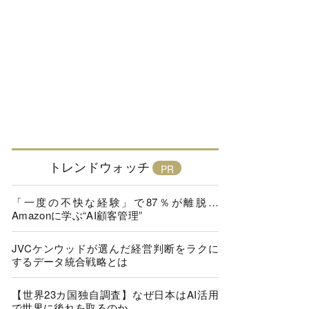
トレンドウォッチ
「一度の不快な経験」で87％が離脱…
Amazonに学ぶ“AI顧客管理”
JVCケンウッドが選んだ経営判断をラクに
するデータ統合戦略とは
【世界23カ国独自調査】なぜ日本はAI活用
で世界に後れを取るのか