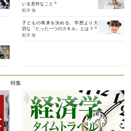
いる意外なこと
船津 徹
子どもの将来を決める、学歴より大
切な「たった一つのスキル」とは？
船津 徹
特集