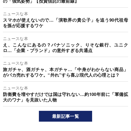
の「強気姿勢」【投資信託の最前線】
ニュースな本
スマホが使えないので…「演歌界の貴公子」を追う90代祖母
を孫が応援するワケ
ニュースな本
え、こんなにあるの？パナソニック、りそな銀行、ユニク
ロ…「企業・ブランド」の意外すぎる共通点
ニュースな本
旅ガチャ、酒ガチャ、本ガチャ…「中身がわからない商品」
がバカ売れするワケ。“外れ”すら喜ぶ現代人の心理とは？
ニュースな本
防衛費を増やすだけでは国は守れない…約100年前に「軍備拡
大のワナ」を見抜いた人物
最新記事一覧