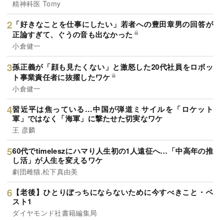
精神科医 Tomy
「好きなことを仕事にしたい」若者への豊田章男の回答が
正論すぎて、ぐうの音も出なかった
小倉健一
孫正義が「顔も見たくない」と激怒した20代社員をロボッ
ト事業責任者に抜擢したワケ
小倉健一
習近平は焦っている…中国が弾道ミサイルを「ロケット
軍」ではなく「海軍」に撃たせた切実なワケ
王 彦麟
60代でtimeleszにハマり人生初の1人遠征へ…「中高年の推
し活」が人生を変えるワケ
劇団雌猫,松下真由美
【老後】ひとりぼっちにならないために今すべきこと・ベ
スト1
ダイヤモンド社書籍編集局