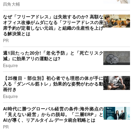
四角大輔
なぜ「フリーアドレス」は失敗するのか? 高額な
オフィス改修がムダになる「フリーアドレスの座
席予約が定着しない元凶」と組織の生産性を上げ
る解決策とは
PR
週1回たった20分!「老化予防」と「死亡リスク
減」に効果アリの運動とは?
Esquire
【25種目・部位別】初心者でも理想の体が手に
入る「ダンベル筋トレ」効果的な姿勢がわかる動
画付き
Esquire
AI時代に勝つグローバル経営の条件:海外拠点の
「見えない経営」からの脱却。「二層ERP」と
AIが導く、リアルタイム·データ統合戦略とは
PR