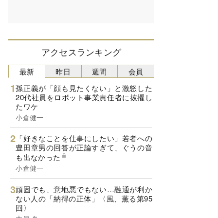
アクセスランキング
最新
昨日
週間
会員
孫正義が「顔も見たくない」と激怒した
20代社員をロボット事業責任者に抜擢し
たワケ
小倉健一
「好きなことを仕事にしたい」若者への
豊田章男の回答が正論すぎて、ぐうの音
も出なかった
小倉健一
頑固でも、意地悪でもない…融通が利か
ない人の「納得の正体」〈風、薫る第95
回〉