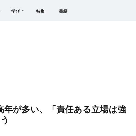
学び
特集
書籍
高年が多い、「責任ある立場は強
よう