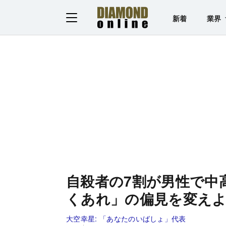
新着
業界
自殺者の7割が男性で中
くあれ」の偏見を変え
大空幸星:
「あなたのいばしょ」代表