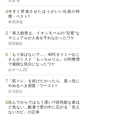
木俣 冬
今すぐ昇進させたほうがいい社員の特
徴・ベスト1
本田淳也
「再入館禁止」イオンモールの“完璧”な
マニュアルが人命を守れなかったワケ
窪田順生
「もう並ばないで…」40代タイミーおじ
さんがミスド「もっちゅりん」の列整理
で複雑な気分になったワケ
みやーんZZ
「筋トレ」を続けたかったら、真っ先に
やめるべき習慣・ワースト1
古川武士
住んでからではもう遅い!?高性能な家ほ
ど危ない…酷暑で壁の中に広がる「見え
ないカビ」の正体