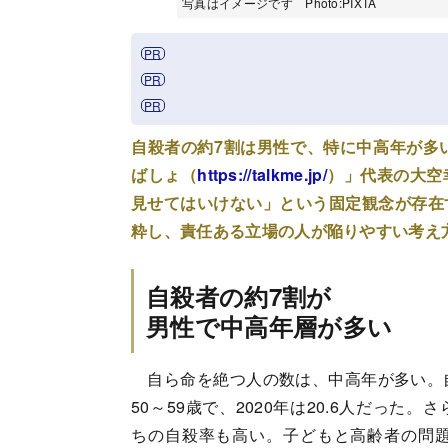
写真はイメージです Photo:PIXTA
自殺者の約7割は男性で、特に中高年が多
ばしょ（
https://talkme.jp/
）」代表の大空
見せてはいけない」という固定観念が存在
粋し、責任ある立場の人が陥りやすい考え
自殺者の約7割が
男性で中高年層が多い
自ら命を絶つ人の数は、中高年が多い。自
50～59歳で、2020年は20.6人だっ
ちの自殺率も高い。子どもと高齢者の問