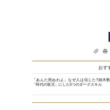
おす
「あんた死ぬわよ」なぜ人は信じた?細木
「時代の寵児」にした3つのダークスキル