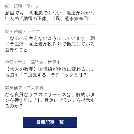
続・続朝ドライフ
頑固でも、意地悪でもない…融通が利かな
い人の「納得の正体」〈風、薫る第95回〉
続・続朝ドライフ
「なるべく考えないようにしています」朝
ドラ主演・見上愛が役作りで徹底している
意外なこと
地図で学ぶ「深読み」世界史
【大人の教養】国境線が物語に変わる……
地図を「二度見する」テクニックとは？
客単価アップ大事典
なぜ良質なサブスクサービスは、解約ボタ
ンを押す前に「1ヵ月休止プラン」を提示す
るのか？
最新記事一覧