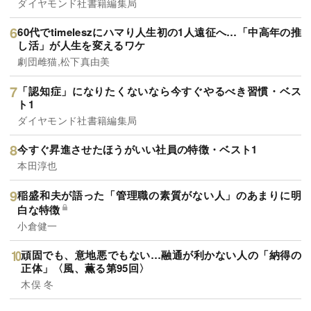
ダイヤモンド社書籍編集局
60代でtimeleszにハマり人生初の1人遠征へ…「中高年の推
し活」が人生を変えるワケ
劇団雌猫,松下真由美
「認知症」になりたくないなら今すぐやるべき習慣・ベス
ト1
ダイヤモンド社書籍編集局
今すぐ昇進させたほうがいい社員の特徴・ベスト1
本田淳也
稲盛和夫が語った「管理職の素質がない人」のあまりに明
白な特徴
小倉健一
頑固でも、意地悪でもない…融通が利かない人の「納得の
正体」〈風、薫る第95回〉
木俣 冬