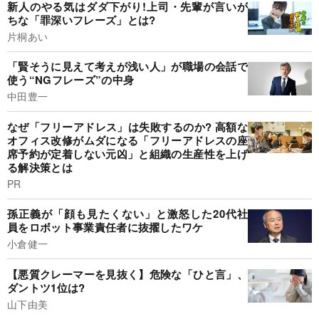
新人のやる気はダダ下がり!上司・先輩が言いが
ちな「罪深いフレーズ」とは?
片桐あい
「賢そうに見えて考えが浅い人」が職場の会話で
使う“NGフレーズ”の中身
中田豊一
なぜ「フリーアドレス」は失敗するのか? 高額な
オフィス改修がムダになる「フリーアドレスの座
席予約が定着しない元凶」と組織の生産性を上げ
る解決策とは
PR
孫正義が「顔も見たくない」と激怒した20代社
員をロボット事業責任者に抜擢したワケ
小倉健一
【悪質クレーマーを見抜く】危険な「ひと言」、
ダントツ1位は?
山下由美