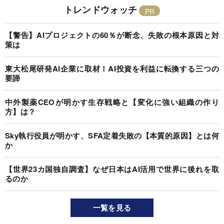
トレンドウォッチ
【警告】AIプロジェクトの60％が断念、失敗の根本原因と対
策は
東大松尾研発AI企業に取材！AI投資を利益に転換する三つの
要諦
中外製薬CEOが明かす生存戦略と【変化に強い組織の作り
方】は？
Sky執行役員が明かす、SFA定着失敗の【本質的原因】とは何
か
【世界23カ国独自調査】なぜ日本はAI活用で世界に後れを取
るのか
一覧を見る