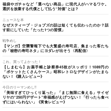
福袋やガチャなど「選べない商品」に現代人がハマるワケ。
選択を放棄する代償として払う“対価”とは？
ニュースな本
なぜスティーブ・ジョブズの話は短くても伝わったのか？話
す前にしていた「たった1つの習慣」
戦争めし
【マンガ】空襲警報下でも大繁盛の寿司店、集まった客たち
の「秘密の寿司ネタ」にヨダレが出そう〈再配信〉
これ、買ってよかった！
【しまむら】お薬手帳と診察券45枚がスッポリ！1089円の
「ポケットたくさんケース」昭和レトロなデザインがたまら
ない！《購入レビュー》
今日のリーマンめし!!
「美味すぎてひっくり返った」「まじ無限に食える」サイゼ
リヤの“250円デザート”幸福感がえげつない！「行ったら食べ
ずにはいられない」《実食レビュー》