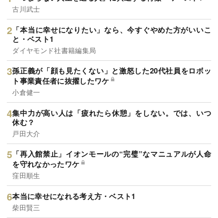
古川武士
「本当に幸せになりたい」なら、今すぐやめた方がいいこ
と・ベスト1
ダイヤモンド社書籍編集局
孫正義が「顔も見たくない」と激怒した20代社員をロボッ
ト事業責任者に抜擢したワケ
小倉健一
集中力が高い人は「疲れたら休憩」をしない。では、いつ
休む？
戸田大介
「再入館禁止」イオンモールの“完璧”なマニュアルが人命
を守れなかったワケ
窪田順生
本当に幸せになれる考え方・ベスト1
柴田賢三