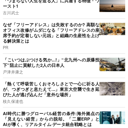
「つまらない人生を送る人」に共通する特徴・ワ
ースト1
古川武士
なぜ「フリーアドレス」は失敗するのか? 高額な
オフィス改修がムダになる「フリーアドレスの座
席予約が定着しない元凶」と組織の生産性を上げ
る解決策とは
PR
「こいつはぶつける気か...!」“北九州への原爆投
下”阻止に貢献した2人の日本人
戸津井康之
「熱くて呼吸苦しくおそろしさとで一心に祈る人
が、つぎつぎと息たえて...」東京大空襲で生き延
びた人が逃げ込んだ「意外な場所」
枝久保達也
AI時代に勝つグローバル経営の条件:海外拠点の
「見えない経営」からの脱却。「二層ERP」と
AIが導く、リアルタイム·データ統合戦略とは