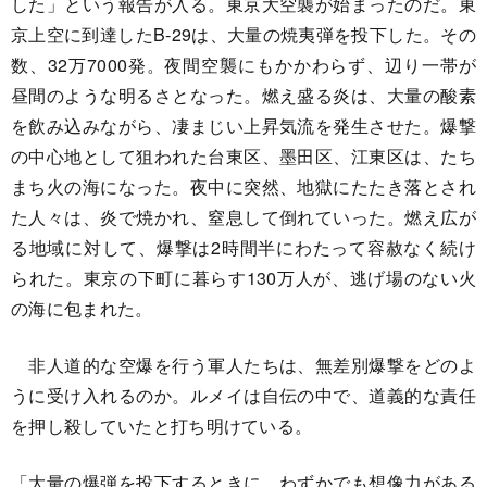
した」という報告が入る。東京大空襲が始まったのだ。東
京上空に到達したB-29は、大量の焼夷弾を投下した。その
数、32万7000発。夜間空襲にもかかわらず、辺り一帯が
昼間のような明るさとなった。燃え盛る炎は、大量の酸素
を飲み込みながら、凄まじい上昇気流を発生させた。爆撃
の中心地として狙われた台東区、墨田区、江東区は、たち
まち火の海になった。夜中に突然、地獄にたたき落とされ
た人々は、炎で焼かれ、窒息して倒れていった。燃え広が
る地域に対して、爆撃は2時間半にわたって容赦なく続け
られた。東京の下町に暮らす130万人が、逃げ場のない火
の海に包まれた。
非人道的な空爆を行う軍人たちは、無差別爆撃をどのよ
うに受け入れるのか。ルメイは自伝の中で、道義的な責任
を押し殺していたと打ち明けている。
「大量の爆弾を投下するときに、わずかでも想像力がある