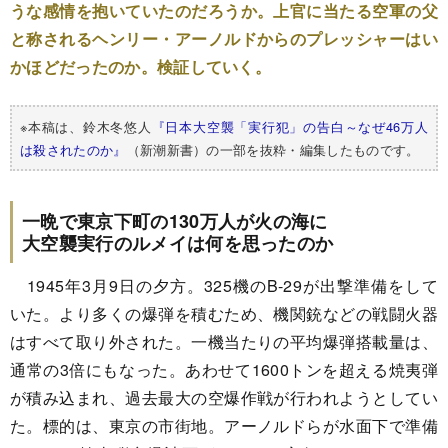
うな感情を抱いていたのだろうか。上官に当たる空軍の父
と称されるヘンリー・アーノルドからのプレッシャーはい
かほどだったのか。検証していく。
※本稿は、鈴木冬悠人
『日本大空襲「実行犯」の告白～なぜ46万人
は殺されたのか』
（新潮新書）の一部を抜粋・編集したものです。
一晩で東京下町の130万人が火の海に
大空襲実行のルメイは何を思ったのか
1945年3月9日の夕方。325機のB-29が出撃準備をして
いた。より多くの爆弾を積むため、機関銃などの戦闘火器
はすべて取り外された。一機当たりの平均爆弾搭載量は、
通常の3倍にもなった。あわせて1600トンを超える焼夷弾
が積み込まれ、過去最大の空爆作戦が行われようとしてい
た。標的は、東京の市街地。アーノルドらが水面下で準備