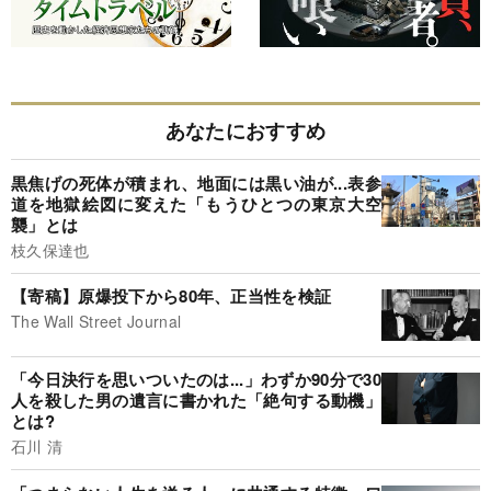
あなたにおすすめ
黒焦げの死体が積まれ、地面には黒い油が...表参
道を地獄絵図に変えた「もうひとつの東京大空
襲」とは
枝久保達也
【寄稿】原爆投下から80年、正当性を検証
The Wall Street Journal
「今日決行を思いついたのは...」わずか90分で30
人を殺した男の遺言に書かれた「絶句する動機」
とは?
石川 清