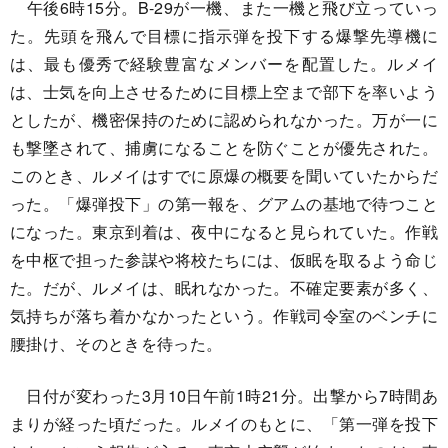
午後6時15分。B-29が一機、また一機と飛び立っていっ
た。先頭を飛んで目標に指示弾を投下する爆撃先導機に
は、最も優秀で経験豊富なメンバーを配置した。ルメイ
は、士気を向上させるために目標上空まで部下を率いよう
としたが、機密保持のために認められなかった。万が一に
も撃墜されて、捕虜になることを防ぐことが優先された。
このとき、ルメイはすでに原爆の概要を聞いていたからだ
った。「爆弾投下」の第一報を、グアムの基地で待つこと
になった。東京到着は、夜中になると見られていた。作戦
を中枢で担った参謀や将校たちには、仮眠を取るよう命じ
た。だが、ルメイは、眠れなかった。不確定要素が多く、
気持ちが落ち着かなかったという。作戦司令室のベンチに
腰掛け、そのときを待った。
日付が変わった3月10日午前1時21分。出撃から7時間あ
まりが経った頃だった。ルメイのもとに、「第一弾を投下