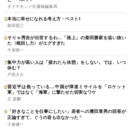
ダイヤモンド社書籍編集局
本当に幸せになれる考え方・ベスト1
柴田賢三
そりゃ秀吉が出世するわ…「格上」の柴田勝家を追い抜い
た〈根回し力〉がエグすぎた
今泉慎一
集中力が高い人は「疲れたら休憩」をしない。では、いつ
休む？
戸田大介
習近平は焦っている…中国が弾道ミサイルを「ロケット
軍」ではなく「海軍」に撃たせた切実なワケ
王 彦麟
「好きなことを仕事にしたい」若者への豊田章男の回答が
正論すぎて、ぐうの音も出なかった
小倉健一