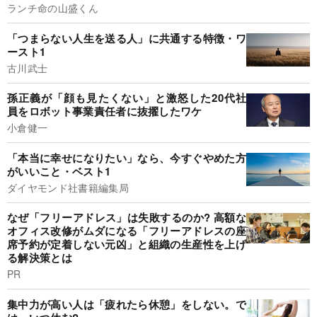
ランチ命の山盛くん
「つまらない人生を送る人」に共通する特徴・ワ
ースト1
古川武士
孫正義が「顔も見たくない」と激怒した20代社
員をロボット事業責任者に抜擢したワケ
小倉健一
「本当に幸せになりたい」なら、今すぐやめた方
がいいこと・ベスト1
ダイヤモンド社書籍編集局
なぜ「フリーアドレス」は失敗するのか? 高額な
オフィス改修がムダになる「フリーアドレスの座
席予約が定着しない元凶」と組織の生産性を上げ
る解決策とは
PR
集中力が高い人は「疲れたら休憩」をしない。で