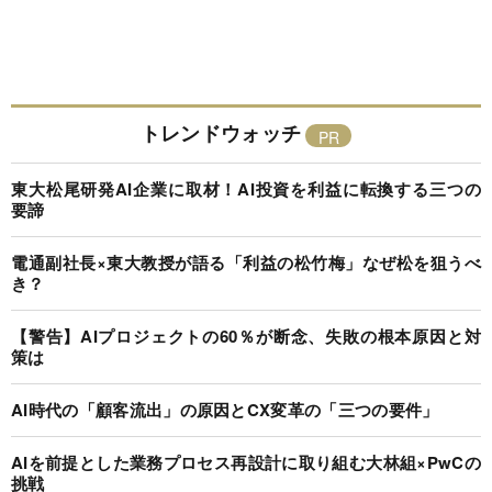
トレンドウォッチ
東大松尾研発AI企業に取材！AI投資を利益に転換する三つの
要諦
電通副社長×東大教授が語る「利益の松竹梅」なぜ松を狙うべ
き？
【警告】AIプロジェクトの60％が断念、失敗の根本原因と対
策は
AI時代の「顧客流出」の原因とCX変革の「三つの要件」
AIを前提とした業務プロセス再設計に取り組む大林組×PwCの
挑戦