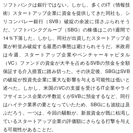
ソフトバンクは銀行ではない。しかし、多くのIT（情報技
術）スタートアップ企業に資金を提供してきた同社も、シ
リコンバレー銀行（SVB）破綻の余波に揺さぶられそう
だ。ソフトバンクグループ（SBG）の株価はこの1週間で
14％下落した。しかし、同社が出資したスタートアップ企
業が軒並み破綻する最悪の事態は避けられそうだ。米政府
は今週、スタートアップ企業やベンチャーキャピタル
（VC）ファンドの資金が大半を占めるSVBの預金を全額
保証する介入措置に踏み切った。その決定後、SBGはSVB
の破綻が投資先企業に重大な影響を与える可能性は低いと
述べた。しかし、米国のVCの支援を受けるIT企業やライ
フサイエンス企業の半数近くがSVBに預金するなど、同行
はハイテク業界の要となっていたため、SBGにも波紋は及
ぶだろう。一つは、今回の騒動が、新規資金が既に枯渇し
ているスタートアップ企業の評価額にさらなる打撃を与え
る可能性があることだ。