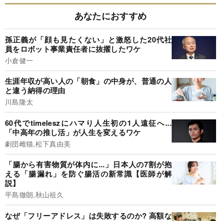
あなたにおすすめ
孫正義が「顔も見たくない」と激怒した20代社
員をロボット事業責任者に抜擢したワケ
小倉健一
生涯年収が高い人の「朝食」の中身が、普通の人
と違う納得の理由
川島隆太
60代でtimeleszにハマり人生初の1人遠征へ...
「中高年の推し活」が人生を変えるワケ
劇団雌猫,松下真由美
「腸から有害物質が体内に...」日本人の7割が抱
える「腸漏れ」を防ぐ腸活の新常識【医師が解
説】
平島徹朗,秋山祖久
なぜ「フリーアドレス」は失敗するのか? 高額な