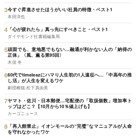
今すぐ昇進させたほうがいい社員の特徴・ベスト1
本田淳也
「心が疲れたら」真っ先にすべきこと・ベスト1
ダイヤモンド社書籍編集局
頑固でも、意地悪でもない…融通が利かない人の「納得の
正体」〈風、薫る第95回〉
木俣 冬
60代でtimeleszにハマり人生初の1人遠征へ…「中高年の推
し活」が人生を変えるワケ
劇団雌猫,松下真由美
ヤマト・佐川・日本郵便…宅配便の「取扱個数」増加率ト
ップはどこ？【10月から10％値上げも】
カーゴニュース
「再入館禁止」イオンモールの“完璧”なマニュアルが人命
を守れなかったワケ