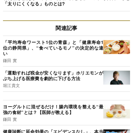
「太りにくくなる」ものとは?
関連記事
「平均寿命ワースト1位の青森」と「健康寿命1
位の静岡県」、“食べているモノ”の決定的な違
い
鎌田 實
「運動すれば税金が安くなります」ホリエモンが
ぶち上げる医療費を劇的に下げる方法
堀江貴文
ヨーグルトに混ぜるだけ！腸内環境を整える“最
強の食材”とは？【医師が教える】
鎌田 實
健康診断に延命効果の「エビデンスなし」、本当