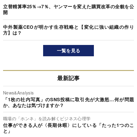
立替精算率25％→7％、ヤンマーを変えた購買改革の全貌を公
開
中外製薬CEOが明かす生存戦略と【変化に強い組織の作り
方】は？
一覧を見る
最新記事
News&Analysis
「1枚の社内写真」のSNS投稿に取引先が大激怒…何が問題
か、あなたは気づけますか？
職場の「ホンネ」を読み解くビジネス心理学
仕事ができる人が〈長期休暇〉にしている「たった1つのこ
と」