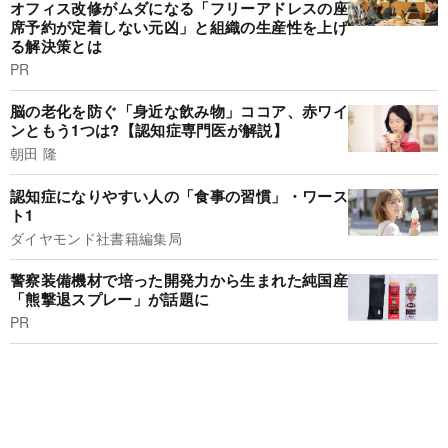
オフィス改修がムダになる「フリーアドレスの座
席予約が定着しない元凶」と組織の生産性を上げ
る解決策とは
PR
脳の老化を防ぐ「身近な飲み物」ココア、赤ワイ
ンともう1つは?【認知症専門医が解説】
朝田 隆
認知症になりやすい人の「食事の習慣」・ワース
ト1
ダイヤモンド社書籍編集局
警察装備機材で培った開発力から生まれた純国産
「熊撃退スプレー」が話題に
PR