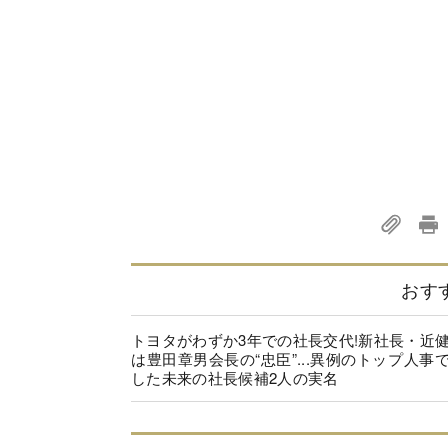
おす
トヨタがわずか3年での社長交代!新社長・近
は豊田章男会長の“忠臣”...異例のトップ人事
した未来の社長候補2人の実名