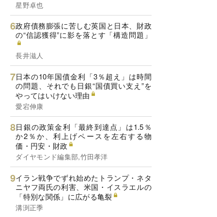
星野卓也
政府債務膨張に苦しむ英国と日本、財政
の“信認獲得”に影を落とす「構造問題」
長井滋人
日本の10年国債金利「3％超え」は時間
の問題、それでも日銀“国債買い支え”を
やってはいけない理由
愛宕伸康
日銀の政策金利「最終到達点」は1.5％
か2％か、利上げペースを左右する物
価・円安・財政
ダイヤモンド編集部,竹田孝洋
イラン戦争でずれ始めたトランプ・ネタ
ニヤフ両氏の利害、米国・イスラエルの
「特別な関係」に広がる亀裂
溝渕正季