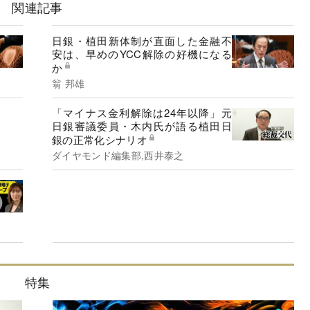
関連記事
日銀・植田新体制が直面した金融不
安は、早めのYCC解除の好機になる
か
翁 邦雄
「マイナス金利解除は24年以降」元
日銀審議委員・木内氏が語る植田日
銀の正常化シナリオ
ダイヤモンド編集部,西井泰之
特集