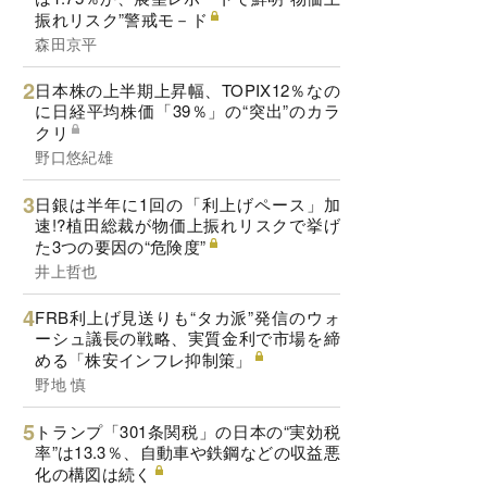
振れリスク”警戒モ－ド
森田京平
日本株の上半期上昇幅、TOPIX12％なの
に日経平均株価「39％」の“突出”のカラ
クリ
野口悠紀雄
日銀は半年に1回の「利上げペース」加
速!?植田総裁が物価上振れリスクで挙げ
た3つの要因の“危険度”
井上哲也
FRB利上げ見送りも“タカ派”発信のウォ
ーシュ議長の戦略、実質金利で市場を締
める「株安インフレ抑制策」
野地 慎
トランプ「301条関税」の日本の“実効税
率”は13.3％、自動車や鉄鋼などの収益悪
化の構図は続く