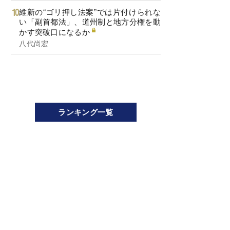
維新の“ゴリ押し法案”では片付けられな
い「副首都法」、道州制と地方分権を動
かす突破口になるか
八代尚宏
ランキング一覧