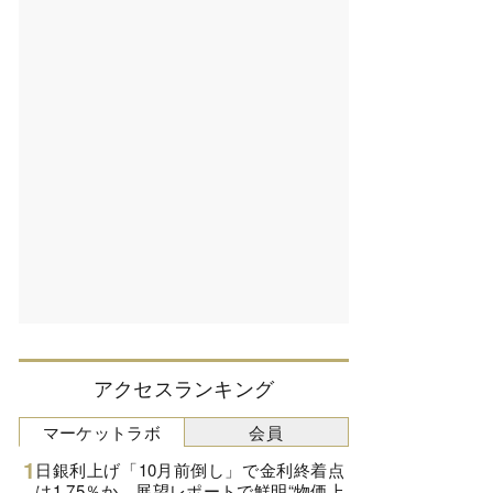
アクセスランキング
マーケットラボ
会員
日銀利上げ「10月前倒し」で金利終着点
は1.75％か、展望レポートで鮮明“物価上