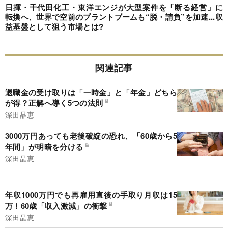
日揮・千代田化工・東洋エンジが大型案件を「断る経営」に
転換へ、世界で空前のプラントブームも“脱・請負”を加速...収
益基盤として狙う市場とは?
関連記事
退職金の受け取りは「一時金」と「年金」どちら
が得？正解へ導く5つの法則
深田晶恵
3000万円あっても老後破綻の恐れ、「60歳から5
年間」が明暗を分ける
深田晶恵
年収1000万円でも再雇用直後の手取り月収は15
万！60歳「収入激減」の衝撃
深田晶恵