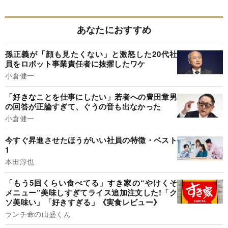
あなたにおすすめ
孫正義が「顔も見たくない」と激怒した20代社
員をロボット事業責任者に抜擢したワケ
小倉健一
「好きなことを仕事にしたい」若者への豊田章男
の回答が正論すぎて、ぐうの音も出なかった
小倉健一
今すぐ昇進させたほうがいい社員の特徴・ベスト
1
本田淳也
「もう5回くらい食べてる」すき家の“やけくそ
メニュー”美味しすぎてライス追加注文した!「ク
ソ美味い」「好きすぎる」《実食レビュー》
ランチ命の山盛くん