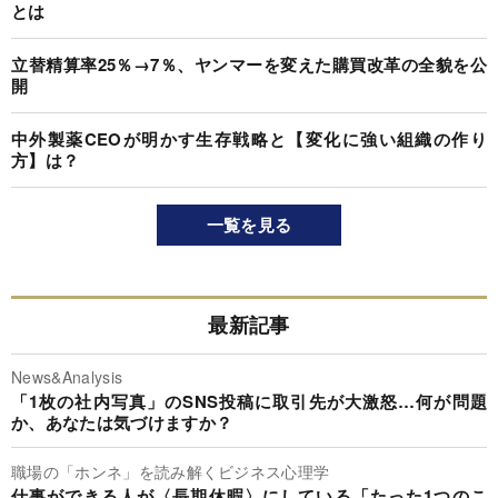
とは
立替精算率25％→7％、ヤンマーを変えた購買改革の全貌を公
開
中外製薬CEOが明かす生存戦略と【変化に強い組織の作り
方】は？
一覧を見る
最新記事
News&Analysis
「1枚の社内写真」のSNS投稿に取引先が大激怒…何が問題
か、あなたは気づけますか？
職場の「ホンネ」を読み解くビジネス心理学
仕事ができる人が〈長期休暇〉にしている「たった1つのこ