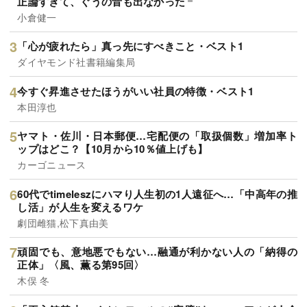
正論すぎて、ぐうの音も出なかった
小倉健一
「心が疲れたら」真っ先にすべきこと・ベスト1
ダイヤモンド社書籍編集局
今すぐ昇進させたほうがいい社員の特徴・ベスト1
本田淳也
ヤマト・佐川・日本郵便…宅配便の「取扱個数」増加率ト
ップはどこ？【10月から10％値上げも】
カーゴニュース
60代でtimeleszにハマり人生初の1人遠征へ…「中高年の推
し活」が人生を変えるワケ
劇団雌猫,松下真由美
頑固でも、意地悪でもない…融通が利かない人の「納得の
正体」〈風、薫る第95回〉
木俣 冬