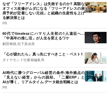
なぜ「フリーアドレス」は失敗するのか? 高額な
オフィス改修がムダになる「フリーアドレスの座
席予約が定着しない元凶」と組織の生産性を上げ
る解決策とは
PR
60代でtimeleszにハマり人生初の1人遠征へ...
「中高年の推し活」が人生を変えるワケ
劇団雌猫,松下真由美
「心が疲れたら」真っ先にすべきこと・ベスト1
ダイヤモンド社書籍編集局
AI時代に勝つグローバル経営の条件:海外拠点の
「見えない経営」からの脱却。「二層ERP」と
AIが導く、リアルタイム·データ統合戦略とは
PR