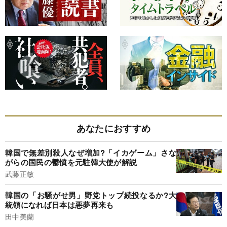
あなたにおすすめ
韓国で無差別殺人なぜ増加?「イカゲーム」さな
がらの国民の鬱憤を元駐韓大使が解説
武藤正敏
韓国の「お騒がせ男」野党トップ続投なるか?大
統領になれば日本は悪夢再来も
田中美蘭