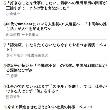
「好きなことを仕事にしたい」若者への豊田章男の回答が
正論すぎて、ぐうの音も出なかった
小倉健一
60代でtimeleszにハマり人生初の1人遠征へ…「中高年の推
し活」が人生を変えるワケ
劇団雌猫,松下真由美
「認知症」になりたくないなら今すぐやるべき習慣・ベス
ト1
ダイヤモンド社書籍編集局
習近平が招いた「半導体不足」の代償…中国AI戦略に広が
る深刻なひずみ
王 彦麟
仕事ができない人はまず「スキル」を磨く。では、仕事が
できる人はまず「何」をする？
照宮遼子
今すぐ昇進させたほうがいい社員の特徴・ベスト1