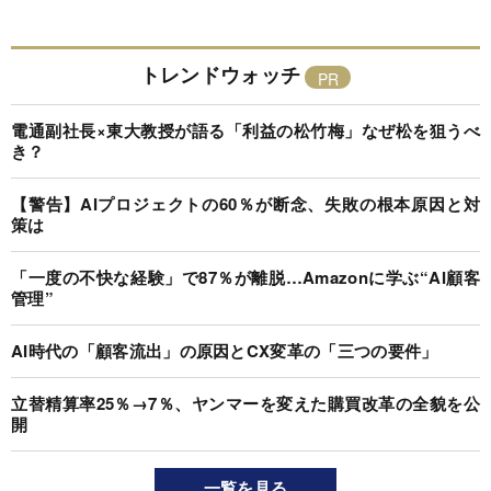
トレンドウォッチ
電通副社長×東大教授が語る「利益の松竹梅」なぜ松を狙うべ
き？
【警告】AIプロジェクトの60％が断念、失敗の根本原因と対
策は
「一度の不快な経験」で87％が離脱…Amazonに学ぶ“AI顧客
管理”
AI時代の「顧客流出」の原因とCX変革の「三つの要件」
立替精算率25％→7％、ヤンマーを変えた購買改革の全貌を公
開
一覧を見る