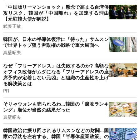
「中国版リーマンショック」懸念で高まる台湾侵
攻リスク、韓国が「中国離れ」を加速する理由
【元駐韓大使が解説】
武藤正敏
韓国が、日本の半導体復活に「待った」サムスン
で世界トップ狙う尹政権の戦略で重大局面へ
真壁昭夫
なぜ「フリーアドレス」は失敗するのか? 高額な
オフィス改修がムダになる「フリーアドレスの座
席予約が定着しない元凶」と組織の生産性を上げ
る解決策とは
PR
そりゃウォンも売られるわ...韓国の「腐敗ランキ
ング」順位が当然の結果だった
真壁昭夫
韓国政治に振り回されるサムスンなどの財閥...国
家の浮沈を左右する、韓国「半導体産業政策」の