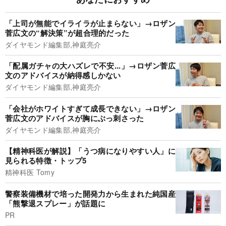
「上司が無能でイライラが止まらない」→ロザン
菅広文の“解決策”が超合理的だった
ダイヤモンド編集部,神庭亮介
「配属ガチャの大ハズレで不安...」→ロザン菅広
文のアドバイスが納得感しかない
ダイヤモンド編集部,神庭亮介
「会社がホワイトすぎて成長できない」→ロザン
菅広文のアドバイスが胸にぶっ刺さった
ダイヤモンド編集部,神庭亮介
【精神科医が解説】「うつ病になりやすい人」に
見られる特徴・トップ5
精神科医 Tomy
警察装備機材で培った開発力から生まれた純国産
「熊撃退スプレー」が話題に
PR