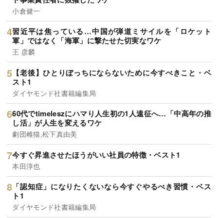
小倉健一
習近平は焦っている…中国が弾道ミサイルを「ロケット
軍」ではなく「海軍」に撃たせた切実なワケ
王 彦麟
【老後】ひとりぼっちにならないために今すべきこと・ベ
スト1
ダイヤモンド社書籍編集局
60代でtimeleszにハマり人生初の1人遠征へ…「中高年の推
し活」が人生を変えるワケ
劇団雌猫,松下真由美
今すぐ昇進させたほうがいい社員の特徴・ベスト1
本田淳也
「認知症」になりたくないなら今すぐやるべき習慣・ベス
ト1
ダイヤモンド社書籍編集局