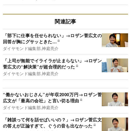
関連記事
「部下に仕事を任せられない」→ロザン菅広文の
回答が胸にグサッときた…
ダイヤモンド編集部,神庭亮介
「上司が無能でイライラが止まらない」→ロザン
菅広文の“解決策”が超合理的だった
ダイヤモンド編集部,神庭亮介
“働かないおじさん”が年収2000万円→ロザン菅
広文が「最高の会社」と言い切る理由
ダイヤモンド編集部,神庭亮介
「雑談って何を話せばいいの？」→ロザン菅広文
の答えが正論すぎて、ぐうの音も出なかった