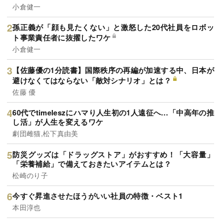
小倉健一
孫正義が「顔も見たくない」と激怒した20代社員をロボッ
ト事業責任者に抜擢したワケ
小倉健一
【佐藤優の1分読書】国際秩序の再編が加速する中、日本が
避けなくてはならない「敵対シナリオ」とは？
佐藤 優
60代でtimeleszにハマり人生初の1人遠征へ…「中高年の推
し活」が人生を変えるワケ
劇団雌猫,松下真由美
防災グッズは「ドラッグストア」がおすすめ！「大容量」
「栄養補給」で備えておきたいアイテムとは？
松崎のり子
今すぐ昇進させたほうがいい社員の特徴・ベスト1
本田淳也