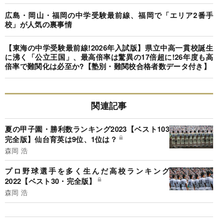
広島・岡山・福岡の中学受験最前線、福岡で「エリア2番手
校」が人気の裏事情
【東海の中学受験最前線!2026年入試版】県立中高一貫校誕生
に沸く「公立王国」、最高倍率は驚異の17倍超に!26年度も高
倍率で難関化は必至か?【塾別・難関校合格者数データ付き】
関連記事
夏の甲子園・勝利数ランキング2023【ベスト103
完全版】仙台育英は9位、1位は？
森岡 浩
プロ野球選手を多く生んだ高校ランキング
2022【ベスト30・完全版】
森岡 浩