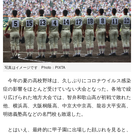
写真はイメージです Photo：PIXTA
今年の夏の高校野球は、久しぶりにコロナウイルス感染
症の影響をほとんど受けていない大会となった。各地で繰
り広げられた地方大会では、智弁和歌山高が初戦で敗れた
他、横浜高、大阪桐蔭高、中京大中京高、龍谷大平安高、
明徳義塾高などの名門校も敗退した。
とはいえ、最終的に甲子園に出場した顔ぶれを見ると、