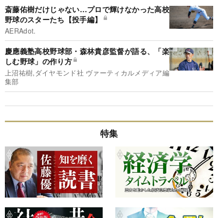
斎藤佑樹だけじゃない…プロで輝けなかった高校
野球のスターたち【投手編】
AERAdot.
慶應義塾高校野球部・森林貴彦監督が語る、「楽
しむ野球」の作り方
上沼祐樹,ダイヤモンド社 ヴァーティカルメディア編
集部
特集