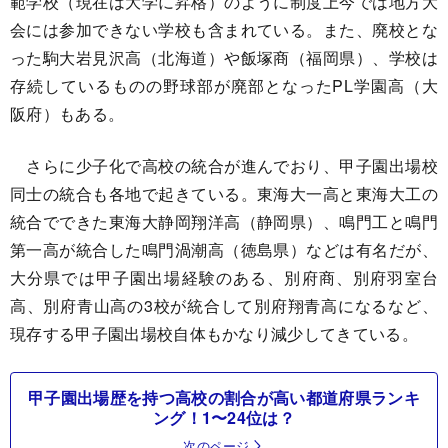
範学校（現在は大学に昇格）のように制度上今では地方大
会には参加できない学校も含まれている。また、廃校とな
った駒大岩見沢高（北海道）や飯塚商（福岡県）、学校は
存続しているものの野球部が廃部となったPL学園高（大
阪府）もある。
さらに少子化で高校の統合が進んでおり、甲子園出場校
同士の統合も各地で起きている。東海大一高と東海大工の
統合でできた東海大静岡翔洋高（静岡県）、鳴門工と鳴門
第一高が統合した鳴門渦潮高（徳島県）などは有名だが、
大分県では甲子園出場経験のある、別府商、別府羽室台
高、別府青山高の3校が統合して別府翔青高になるなど、
現存する甲子園出場校自体もかなり減少してきている。
甲子園出場歴を持つ高校の割合が高い都道府県ランキ
ング！1〜24位は？
次のページ