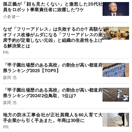
孫正義が「顔も見たくない」と激怒した20代社
員をロボット事業責任者に抜擢したワケ
小倉健一
なぜ「フリーアドレス」は失敗するのか? 高額な
オフィス改修がムダになる「フリーアドレスの座
席予約が定着しない元凶」と組織の生産性を上げ
る解決策とは
PR
「甲子園出場歴のある高校」の割合が高い都道府
県ランキング2025【TOP5】
森岡 浩
「甲子園出場歴のある高校」の割合が高い都道府
県ランキング2024!2位鳥取、1位は?
森岡 浩
地方の防水工事会社が正社員職人を60人育て大
手企業から引く手あまた。年商は30倍に
PR