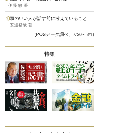
伊藤 敏 著
頭のいい人が話す前に考えていること
安達裕哉 著
(POSデータ調べ、7/26～8/1)
特集