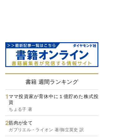
書籍 週間ランキング
ママ投資家が育休中に１億貯めた株式投
資
ちょる子 著
筋肉が全て
ガブリエル・ライオン 著/御立英史 訳