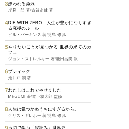
嫌われる勇気
岸見一郎 著/古賀史健 著
DIE WITH ZERO 人生が豊かになりすぎ
る究極のルール
ビル・パーキンス 著/児島 修 訳
やりたいことが見つかる 世界の果てのカ
フェ
ジョン・ストレルキー 著/鹿田昌美 訳
ブティック
池井戸 潤 著
わたしはこれでやせました
MEGUMI 著/道下将太郎 監修
人生は気づかぬうちにすぎるから。
クリス・ギレボー 著/児島 修 訳
地図で学ぶ「深読み」世界史