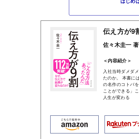
はじめ
伝え方が9
佐々木圭一 著
＜内容紹介＞
入社当時ダメダ
たのか。 本書に
の名作のコトバ
ことができる」
人生が変わる