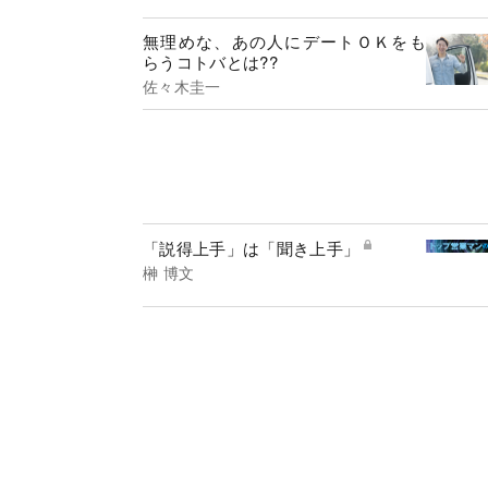
無理めな、あの人にデートＯＫをも
らうコトバとは??
佐々木圭一
「説得上手」は「聞き上手」
榊 博文