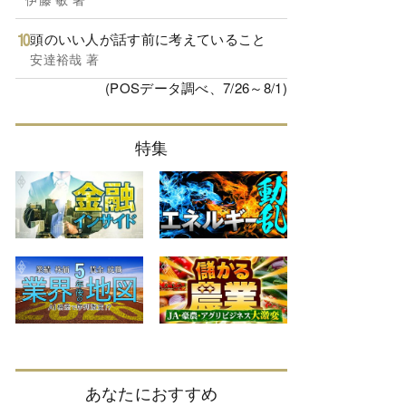
頭のいい人が話す前に考えていること
安達裕哉 著
(POSデータ調べ、7/26～8/1)
特集
あなたにおすすめ