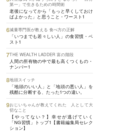
第一」で生きるための時間術
老後になってから「もっと早くしておけ
ばよかった」と思うこと・ワースト1
減量専門医が教える 食べ方の正解
「いつまでも若々しい人」の食習慣・ベ
スト1
THE WEALTH LADDER 富の階段
人間の所有物の中で最も高くつくもの・
ナンバー1
地頭スイッチ
「地頭のいい人」と「地頭の悪い人」を
残酷に分断する、たった1つの違い。
おじいちゃんが教えてくれた 人として大
切なこと
【やってない？】幸せが逃げていく
「NG習慣」トップ1【書籍編集局セレク
ション】