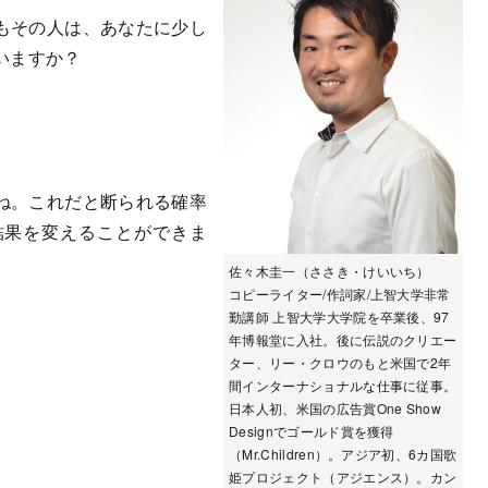
もその人は、あなたに少し
いますか？
ね。これだと断られる確率
結果を変えることができま
佐々木圭一（ささき・けいいち）
コピーライター/作詞家/上智大学非常
勤講師 上智大学大学院を卒業後、97
年博報堂に入社。後に伝説のクリエー
ター、リー・クロウのもと米国で2年
間インターナショナルな仕事に従事。
日本人初、米国の広告賞One Show
Designでゴールド賞を獲得
（Mr.Children）。アジア初、6カ国歌
姫プロジェクト（アジエンス）。カン