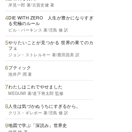
岸見一郎 著/古賀史健 著
DIE WITH ZERO 人生が豊かになりすぎ
る究極のルール
ビル・パーキンス 著/児島 修 訳
やりたいことが見つかる 世界の果てのカ
フェ
ジョン・ストレルキー 著/鹿田昌美 訳
ブティック
池井戸 潤 著
わたしはこれでやせました
MEGUMI 著/道下将太郎 監修
人生は気づかぬうちにすぎるから。
クリス・ギレボー 著/児島 修 訳
地図で学ぶ「深読み」世界史
伊藤 敏 著