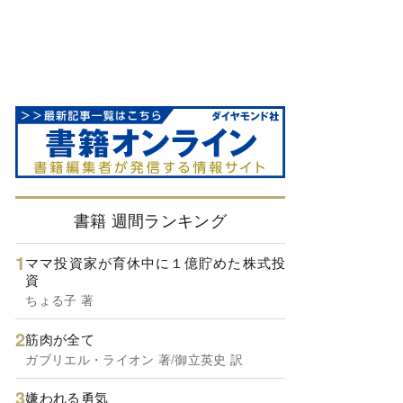
書籍 週間ランキング
ママ投資家が育休中に１億貯めた株式投
資
ちょる子 著
筋肉が全て
ガブリエル・ライオン 著/御立英史 訳
嫌われる勇気