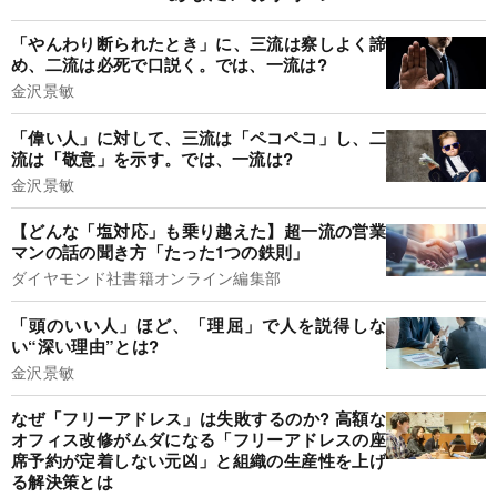
「やんわり断られたとき」に、三流は察しよく諦
め、二流は必死で口説く。では、一流は?
金沢景敏
「偉い人」に対して、三流は「ペコペコ」し、二
流は「敬意」を示す。では、一流は?
金沢景敏
【どんな「塩対応」も乗り越えた】超一流の営業
マンの話の聞き方「たった1つの鉄則」
ダイヤモンド社書籍オンライン編集部
「頭のいい人」ほど、「理屈」で人を説得しな
い“深い理由”とは?
金沢景敏
なぜ「フリーアドレス」は失敗するのか? 高額な
オフィス改修がムダになる「フリーアドレスの座
席予約が定着しない元凶」と組織の生産性を上げ
る解決策とは