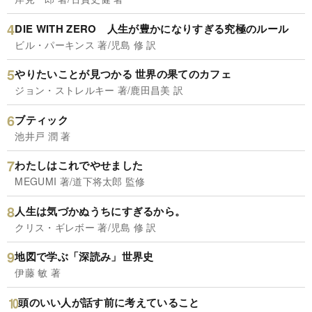
DIE WITH ZERO 人生が豊かになりすぎる究極のルール
ビル・パーキンス 著/児島 修 訳
やりたいことが見つかる 世界の果てのカフェ
ジョン・ストレルキー 著/鹿田昌美 訳
ブティック
池井戸 潤 著
わたしはこれでやせました
MEGUMI 著/道下将太郎 監修
人生は気づかぬうちにすぎるから。
クリス・ギレボー 著/児島 修 訳
地図で学ぶ「深読み」世界史
伊藤 敏 著
頭のいい人が話す前に考えていること