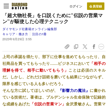
ログイン
「超大物社長」を口説くために”伝説の営業マ
ン”が駆使した心理テクニック
ダイヤモンド社書籍オンライン編集部
キャリア・働き方
注目の1冊
2023年9月29日 3:55
上司の承認を得たり、部下に仕事を進めてもらったり、自
社商品を買ってもらったり……ビジネスにおいて
「相手の
理解を得て、相手に動いてもらう」
ことは必須のスキル
だ。しかし、どれだけ話術を磨いても結果につながらず、
限界を感じている人も多いだろう。
そんな方に試してほしいのが、
『影響力の魔法』
に書かれ
ている技術だ。著者は、プルデンシャル生命保険で記録的
な成績をあげた
「伝説の営業マン」
金沢景敏さん。営業マ