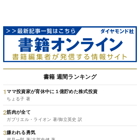
書籍 週間ランキング
ママ投資家が育休中に１億貯めた株式投資
ちょる子 著
筋肉が全て
ガブリエル・ライオン 著/御立英史 訳
嫌われる勇気
岸見一郎 著/古賀史健 著