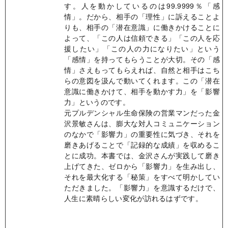
す。人を動かしているのは99.9999％「感
情」。だから、相手の「理性」に訴えることよ
りも、相手の「潜在意識」に働きかけることに
よって、「この人は信頼できる」「この人を応
援したい」「この人の力になりたい」という
「感情」を持ってもらうことが大切。その「感
情」さえもってもらえれば、自然と相手はこち
らの意図を汲んで動いてくれます。この「潜在
意識に働きかけて、相手を動かす力」を「影響
力」というのです。
元プルデンシャル生命保険の営業マンだった金
沢景敏さんは、膨大な対人コミュニケーション
のなかで「影響力」の重要性に気づき、それを
磨きあげることで「記録的な成績」を収めるこ
とに成功。本書では、金沢さんが実践して磨き
上げてきた、ゼロから「影響力」を生み出し、
それを最大化する「秘策」をすべて明かしてい
ただきました。「影響力」を意識するだけで、
人生に素晴らしい変化が訪れるはずです。