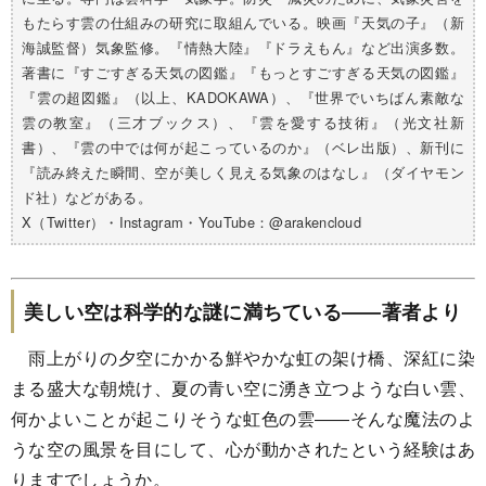
もたらす雲の仕組みの研究に取組んでいる。映画『天気の子』（新
海誠監督）気象監修。『情熱大陸』『ドラえもん』など出演多数。
著書に『すごすぎる天気の図鑑』『もっとすごすぎる天気の図鑑』
『雲の超図鑑』（以上、KADOKAWA）、『世界でいちばん素敵な
雲の教室』（三才ブックス）、『雲を愛する技術』（光文社新
書）、『雲の中では何が起こっているのか』（ベレ出版）、新刊に
『読み終えた瞬間、空が美しく見える気象のはなし』（ダイヤモン
ド社）などがある。
X（Twitter）・Instagram・YouTube：@arakencloud
美しい空は科学的な謎に満ちている――著者より
雨上がりの夕空にかかる鮮やかな虹の架け橋、深紅に染
まる盛大な朝焼け、夏の青い空に湧き立つような白い雲、
何かよいことが起こりそうな虹色の雲――そんな魔法のよ
うな空の風景を目にして、心が動かされたという経験はあ
りますでしょうか。