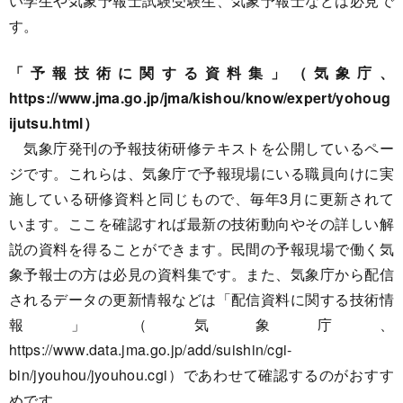
い学生や気象予報士試験受験生、気象予報士などは必見で
す。
「予報技術に関する資料集」（気象庁、
https://www.jma.go.jp/jma/kishou/know/expert/yohoug
ijutsu.html）
気象庁発刊の予報技術研修テキストを公開しているペー
ジです。これらは、気象庁で予報現場にいる職員向けに実
施している研修資料と同じもので、毎年3月に更新されて
います。ここを確認すれば最新の技術動向やその詳しい解
説の資料を得ることができます。民間の予報現場で働く気
象予報士の方は必見の資料集です。また、気象庁から配信
されるデータの更新情報などは「配信資料に関する技術情
報」（気象庁、
https://www.data.jma.go.jp/add/suishin/cgi-
bin/jyouhou/jyouhou.cgi）であわせて確認するのがおすす
めです。