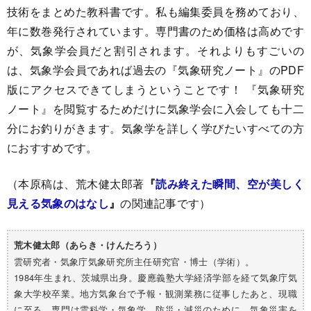
技術をまとめた教科書です。私も編集委員を務めており、
年に数巻発行されています。専門書のため価格は高めです
が、気象学会員だと割引されます。それよりもすごいの
は、気象学会員であれば過去の『気象研究ノート』のPDF
版にアクセスできてしまうということです！ 『気象研究
ノート』を閲覧するためだけに気象学会に入会しても十二
分にお釣りがきます。気象学を詳しく学びたいすべての方
におすすめです。
（本原稿は、荒木健太郎著
『
読み終えた瞬間、空が美しく
見える気象のはなし
』
の関連記事です）
荒木健太郎（あらき・けんたろう）
雲研究者・気象庁気象研究所主任研究官・博士（学術）。
1984年生まれ、茨城県出身。慶應義塾大学経済学部を経て気象庁気
象大学校卒業。地方気象台で予報・観測業務に従事したあと、現職
に至る。専門は雲科学・気象学。防災・減災のために、気象災害を