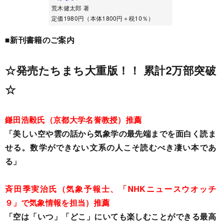
荒木健太郎 著
定価1980円（本体1800円＋税10％）
■新刊書籍のご案内
☆発売たちまち大重版！！ 累計2万部突破
☆
鎌田浩毅氏（京都大学名誉教授）推薦
「美しい空や雲の話から気象学の最先端までを面白く読ま
せる。数学ができない文系の人こそ読むべき凄い本であ
る」
斉田季実治氏（気象予報士、「NHKニュースウオッチ
９」で気象情報を担当）推薦
「空は「いつ」「どこ」にいても楽しむことができる最高