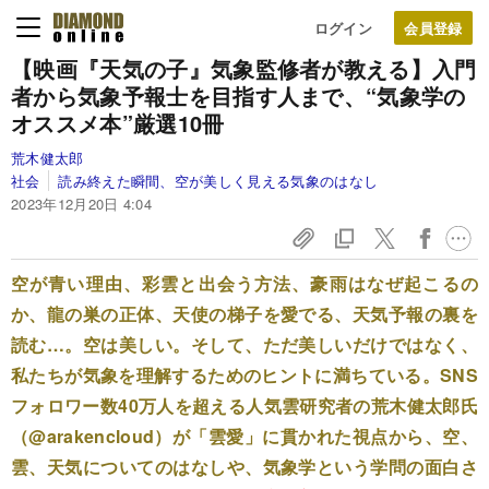
ログイン
【映画『天気の子』気象監修者が教える】入門
者から気象予報士を目指す人まで、“気象学の
オススメ本”厳選10冊
荒木健太郎
社会
読み終えた瞬間、空が美しく見える気象のはなし
2023年12月20日 4:04
空が青い理由、彩雲と出会う方法、豪雨はなぜ起こるの
か、龍の巣の正体、天使の梯子を愛でる、天気予報の裏を
読む…。空は美しい。そして、ただ美しいだけではなく、
私たちが気象を理解するためのヒントに満ちている。SNS
フォロワー数40万人を超える人気雲研究者の荒木健太郎氏
（@arakencloud）が「雲愛」に貫かれた視点から、空、
雲、天気についてのはなしや、気象学という学問の面白さ