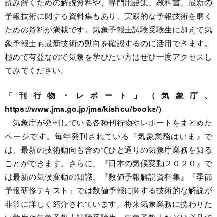
読み解くための解説資料や、専門用語集、教科書、最新の
予報技術に関する資料集もあり、実践的な予報技術を磨く
ための資料が満載です。気象予報士試験受験生に加えて気
象予報士も最新技術の動向を確認するのに活用できます。
極めて有益なので気象を学びたい方はぜひ一度アクセスし
てみてください。
「刊行物・レポート」（気象庁、
https://www.jma.go.jp/jma/kishou/books/）
気象庁が発刊している各種刊行物やレポートをまとめた
ページです。毎年発刊されている『気象業務はいま』で
は、最新の技術動向も含めてひと通りの気象庁業務を知る
ことができます。さらに、『日本の気候変動２０２０』で
は最新の気候変動の知識、『数値予報解説資料集』『季節
予報研修テキスト』では数値予報に関する技術的な解説が
非常に詳しく紹介されています。将来気象業務に携わりた