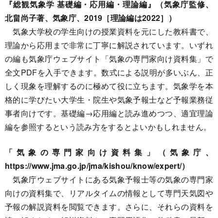
『総観気象学 基礎編・応用編・理論編』（気象庁監修、
北畠尚子著、気象庁、2019［理論編は2022］）
気象大学校の学生向けの授業資料を元にした教科書で、
理論から応用まで非常に丁寧に解説されています。いずれ
の編も気象庁ウェブサイト「気象の専門家向け資料集」で
全文PDFを入手できます。数式による説明が多いぶん、正
しく現象を理解するのに極めて役に立ちます。気象学を本
格的に学びたい大学生・院生や気象予報士など予報業務従
事者向けです。基礎編→応用編と読み進めつつ、適宜理論
編を参照するという読み方をするとよいかもしれません。
「気象の専門家向け資料集」（気象庁、
https://www.jma.go.jp/jma/kishou/know/expert/）
気象庁ウェブサイトにある気象予報士等の気象の専門家
向けの資料集で、リアルタイムの情報として専門天気図や
予報の解説資料を閲覧できます。さらに、それらの資料を