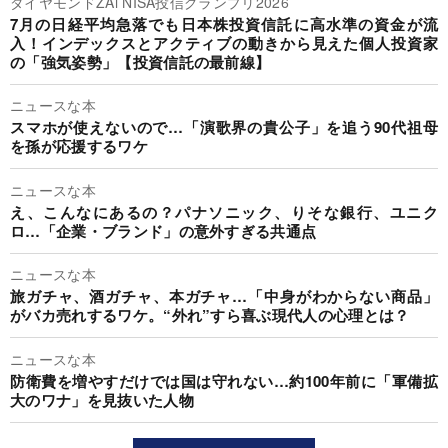
ダイヤモンドZAi NISA投信グランプリ2026
7月の日経平均急落でも日本株投資信託に高水準の資金が流
入！インデックスとアクティブの動きから見えた個人投資家
の「強気姿勢」【投資信託の最前線】
ニュースな本
スマホが使えないので…「演歌界の貴公子」を追う90代祖母
を孫が応援するワケ
ニュースな本
え、こんなにあるの？パナソニック、りそな銀行、ユニク
ロ…「企業・ブランド」の意外すぎる共通点
ニュースな本
旅ガチャ、酒ガチャ、本ガチャ…「中身がわからない商品」
がバカ売れするワケ。“外れ”すら喜ぶ現代人の心理とは？
ニュースな本
防衛費を増やすだけでは国は守れない…約100年前に「軍備拡
大のワナ」を見抜いた人物