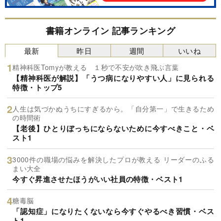
書籍オンライン 記事ランキング
最新
昨日
週間
いいね
精神科医Tomyが教える １秒で不安が吹き飛ぶ言葉
【精神科医が解説】「うつ病になりやすい人」に見られる
特徴・トップ5
人生は気づかぬうちにすぎるから。「自分第一」で生きるため
の時間術
【老後】ひとりぼっちにならないために今すべきこと・ベ
スト1
3000件の職場の悩みを解決したプロが教える リーダーのふる
まい大全
今すぐ昇進させたほうがいい社員の特徴・ベスト1
糖毒脳
「認知症」になりたくないなら今すぐやるべき習慣・ベス
ト1