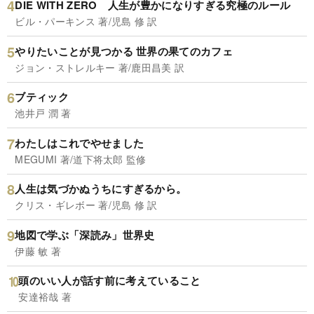
DIE WITH ZERO 人生が豊かになりすぎる究極のルール
ビル・パーキンス 著/児島 修 訳
やりたいことが見つかる 世界の果てのカフェ
ジョン・ストレルキー 著/鹿田昌美 訳
ブティック
池井戸 潤 著
わたしはこれでやせました
MEGUMI 著/道下将太郎 監修
人生は気づかぬうちにすぎるから。
クリス・ギレボー 著/児島 修 訳
地図で学ぶ「深読み」世界史
伊藤 敏 著
頭のいい人が話す前に考えていること
安達裕哉 著