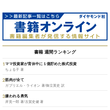
書籍 週間ランキング
ママ投資家が育休中に１億貯めた株式投資
ちょる子 著
筋肉が全て
ガブリエル・ライオン 著/御立英史 訳
嫌われる勇気
岸見一郎 著/古賀史健 著