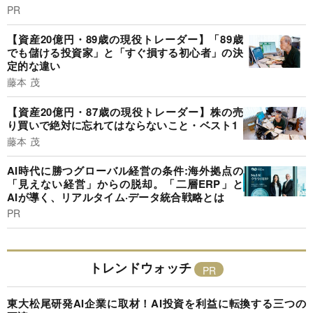
PR
【資産20億円・89歳の現役トレーダー】「89歳
でも儲ける投資家」と「すぐ損する初心者」の決
定的な違い
藤本 茂
【資産20億円・87歳の現役トレーダー】株の売
り買いで絶対に忘れてはならないこと・ベスト1
藤本 茂
AI時代に勝つグローバル経営の条件:海外拠点の
「見えない経営」からの脱却。「二層ERP」と
AIが導く、リアルタイム·データ統合戦略とは
PR
トレンドウォッチ
東大松尾研発AI企業に取材！AI投資を利益に転換する三つの