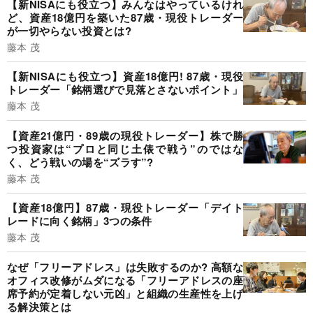
【新NISAにも役立つ】みんなはやっているけれ
ど、資産18億円を築いた87歳・現役トレーダー
が一切やらない投資とは?
藤本 茂
【新NISAにも役立つ】資産18億円! 87歳・現役
トレーダー「銘柄選びで見落とさないポイント」
藤本 茂
【資産21億円・89歳の現役トレーダー】株で勝
つ投資家は“プロと同じ土俵で戦う”のではな
く、どう戦いの場を“ズラす”?
藤本 茂
【資産18億円】87歳・現役トレーダー「デイト
レードに向く銘柄」3つの条件
藤本 茂
なぜ「フリーアドレス」は失敗するのか? 高額な
オフィス改修がムダになる「フリーアドレスの座
席予約が定着しない元凶」と組織の生産性を上げ
る解決策とは