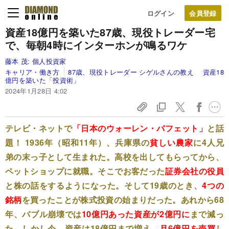
ログイン
資産18億円を築いた87歳、現役トレーダー宅
で、毎朝4時にインターホンが鳴るワケ
藤本 茂:
個人投資家
キャリア・働き方
87歳、現役トレーダー シゲルさんの教え 資産18
億円を築いた「投資術」
2024年1月28日 4:02
テレビ・ネットで
「日本のウォーレン・バフェット」
と話
題！ 1936年（昭和11年）、兵庫県の
貧しい農家
に4人兄
弟の末っ子として生まれた。高校を出してもらってから、
ペットショップに就職。そこでお客だった
証券会社の役員
と株の話をするようになった。そして19歳のとき、
4つの
銘柄
を買ったことが株式投資の始まりだった。あれから68
年、バブル崩壊では
10億円あった資産が2億円に
まで減っ
た。しかし今、資産は18億円まで増え、
月6億円を売買
し