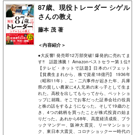
87歳、現役トレーダー シゲル
さんの教え
藤本 茂 著
＜内容紹介＞
●大反響! 発売即12万部突破! 爆発的に売れてま
す‼ 話題沸騰！ Amazonベストセラー第１位‼
【テレビ・ネットで話題】日本のバフェット
【貧農生まれから、株で資産18億円】 1936年
（昭和11年）、二・二六事件が起きた年、兵庫
県の貧しい農家に4人兄弟の末っ子として生ま
れた。高校を出してもらってから、ペットショ
ップに就職。そこでお客だった証券会社の役員
と株の話をするようになった。そして19歳のと
き、4つの銘柄を買ったことが株式投資の始ま
りだった。あれから68年、高度経済成長、ブラ
ックマンデー、阪神大震災、リーマンショッ
ク、東日本大震災、コロナショックーー時代の