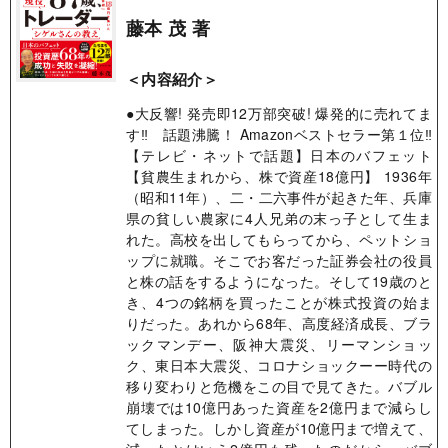
藤本 茂 著
＜内容紹介＞
●大反響! 発売即12万部突破! 爆発的に売れてま
す‼ 話題沸騰！ Amazonベストセラー第１位‼
【テレビ・ネットで話題】日本のバフェット
【貧農生まれから、株で資産18億円】 1936年
（昭和11年）、二・二六事件が起きた年、兵庫
県の貧しい農家に4人兄弟の末っ子として生ま
れた。高校を出してもらってから、ペットショ
ップに就職。そこでお客だった証券会社の役員
と株の話をするようになった。そして19歳のと
き、4つの銘柄を買ったことが株式投資の始ま
りだった。あれから68年、高度経済成長、ブラ
ックマンデー、阪神大震災、リーマンショッ
ク、東日本大震災、コロナショックーー時代の
移り変わりと危機をこの目で見てきた。バブル
崩壊では10億円あった資産を2億円まで減らし
てしまった。しかし資産が10億円まで増えて、