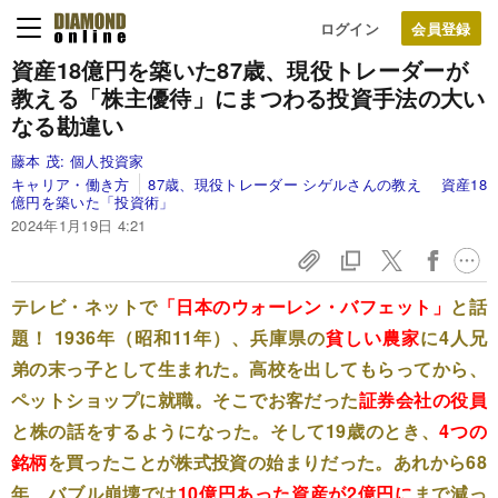
ログイン
資産18億円を築いた87歳、現役トレーダーが
教える
「株主優待」にまつわる投資手法の大い
なる勘違い
藤本 茂:
個人投資家
キャリア・働き方
87歳、現役トレーダー シゲルさんの教え 資産18
億円を築いた「投資術」
2024年1月19日 4:21
テレビ・ネットで
「日本のウォーレン・バフェット」
と話
題！ 1936年（昭和11年）、兵庫県の
貧しい農家
に4人兄
弟の末っ子として生まれた。高校を出してもらってから、
ペットショップに就職。そこでお客だった
証券会社の役員
と株の話をするようになった。そして19歳のとき、
4つの
銘柄
を買ったことが株式投資の始まりだった。あれから68
年、バブル崩壊では
10億円あった資産が2億円に
まで減っ