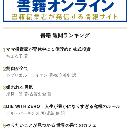
書籍 週間ランキング
ママ投資家が育休中に１億貯めた株式投資
ちょる子 著
筋肉が全て
ガブリエル・ライオン 著/御立英史 訳
嫌われる勇気
岸見一郎 著/古賀史健 著
DIE WITH ZERO 人生が豊かになりすぎる究極のルール
ビル・パーキンス 著/児島 修 訳
やりたいことが見つかる 世界の果てのカフェ