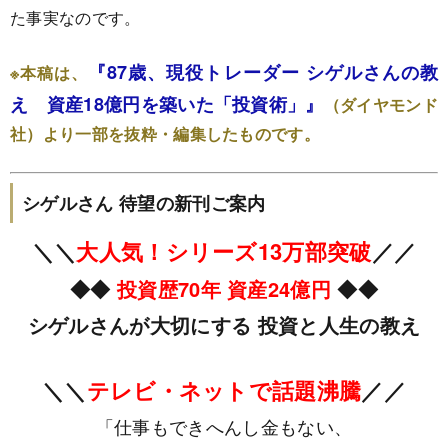
た事実なのです。
『87歳、現役トレーダー シゲルさんの教
※本稿は、
え 資産18億円を築いた「投資術」』
（ダイヤモンド
社）
より一部を抜粋・編集したものです。
シゲルさん 待望の新刊ご案内
＼＼
大人気！シリーズ13万部突破
／／
◆◆
投資歴70年 資産24億円
◆◆
シゲルさんが大切にする 投資と人生の教え
＼＼
テレビ・ネットで話題沸騰
／／
「仕事もできへんし金もない、