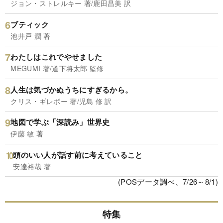
ジョン・ストレルキー 著/鹿田昌美 訳
ブティック
池井戸 潤 著
わたしはこれでやせました
MEGUMI 著/道下将太郎 監修
人生は気づかぬうちにすぎるから。
クリス・ギレボー 著/児島 修 訳
地図で学ぶ「深読み」世界史
伊藤 敏 著
頭のいい人が話す前に考えていること
安達裕哉 著
(POSデータ調べ、7/26～8/1)
特集