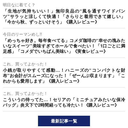
明日なに着てく？
「生地が気持ちいい！」無印良品の“風を通すワイドパン
ツ”サラッと涼しくて快適！「さらりと着用できて嬉しい」
「今から秋、ずっといけそう」《購入レビュー》
今日のリーマンめし!!
「めっちゃ好き。毎年食べてる」コメダ珈琲の“幸せの塊みた
いなスイーツ”美味すぎてホールで食べたい！「1口ごとに満
足感」「コメダでいちばん美味い」《実食レビュー》
これ、買ってよかった！
小銭が取りやすくて感動…！ハニーズの“コンパクトな財
布”お会計がスムーズになった！「ぜーんぶ収まります」「こ
れからも愛用します」《購入レビュー》
これ、買ってよかった！
こういうの待ってた…！セリアの「ミニチュアみたいな保冷
バッグ」炎天下で2時間経っても冷たい！《購入レビュー》
最新記事一覧