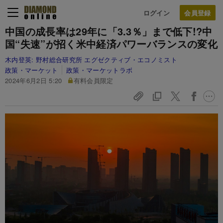
ログイン
中国の成長率は29年に「3.3％」まで低下!?中
国“失速”が招く米中経済パワーバランスの変化
木内登英:
野村総合研究所 エグゼクティブ・エコノミスト
政策・マーケット
政策・マーケットラボ
2024年6月2日 5:20
有料会員限定