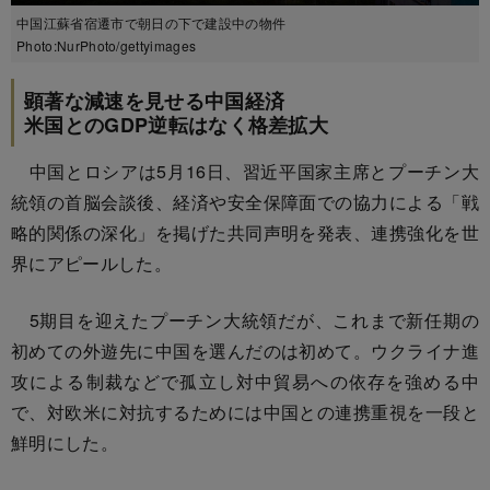
中国江蘇省宿遷市で朝日の下で建設中の物件
Photo:NurPhoto/gettyimages
顕著な減速を見せる中国経済
米国とのGDP逆転はなく格差拡大
中国とロシアは5月16日、習近平国家主席とプーチン大
統領の首脳会談後、経済や安全保障面での協力による「戦
略的関係の深化」を掲げた共同声明を発表、連携強化を世
界にアピールした。
5期目を迎えたプーチン大統領だが、これまで新任期の
初めての外遊先に中国を選んだのは初めて。ウクライナ進
攻による制裁などで孤立し対中貿易への依存を強める中
で、対欧米に対抗するためには中国との連携重視を一段と
鮮明にした。