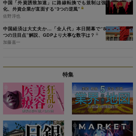
中国「外資誘致加速」に路線転換でも規制は強
化、外資企業が直面する“3つの逆風”
佐野淳也
中国経済は大丈夫か…「全人代」本日開幕で“8
つの注目点”解説、GDPより大事な数字は？
加藤嘉一
特集