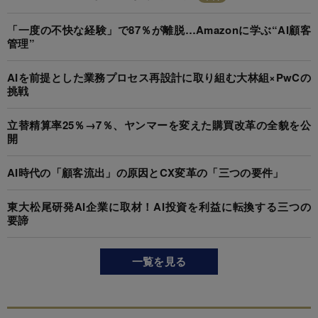
「一度の不快な経験」で87％が離脱…Amazonに学ぶ“AI顧客
管理”
AIを前提とした業務プロセス再設計に取り組む大林組×PwCの
挑戦
立替精算率25％→7％、ヤンマーを変えた購買改革の全貌を公
開
AI時代の「顧客流出」の原因とCX変革の「三つの要件」
東大松尾研発AI企業に取材！AI投資を利益に転換する三つの
要諦
一覧を見る