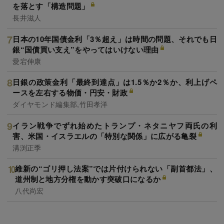
を落とす「構造問題」
長井滋人
日本の10年国債金利「3％超え」は時間の問題、それでも日
銀“国債買い支え”をやってはいけない理由
愛宕伸康
日銀の政策金利「最終到達点」は1.5％か2％か、利上げペ
ースを左右する物価・円安・財政
ダイヤモンド編集部,竹田孝洋
イラン戦争でずれ始めたトランプ・ネタニヤフ両氏の利
害、米国・イスラエルの「特別な関係」に広がる亀裂
溝渕正季
維新の“ゴリ押し法案”では片付けられない「副首都法」、
道州制と地方分権を動かす突破口になるか
八代尚宏