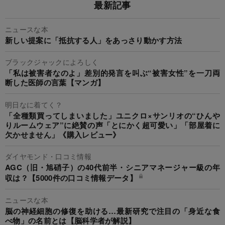
最新記事
ニュースな本
新しい提案に「抵抗する人」をあっさり動かす方法
ブラックジャックによろしく
「私は被害者なのよ」差別的発言を叫ぶ“被害女性”を一刀両
断した医師の言葉【マンガ】
明日なに着てく？
「全種類買ってしまいました」ユニクロ×サンリオの“ひんや
りルームウェア”に絶賛の声「とにかく超可愛い」「部屋着に
欠かせません」《購入レビュー》
ダイヤモンド・口コミ情報
AGC（旧・旭硝子）の40代前半・シニアマネージャー級の年
収は？【5000件の口コミ情報データ】
ニュースな本
脳の神経細胞の修復を助ける…最新研究で注目の「身近な食
べ物」の名前とは【脳科学者が解説】