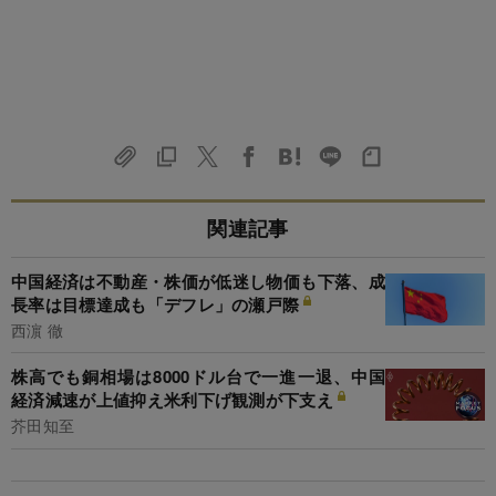
関連記事
中国経済は不動産・株価が低迷し物価も下落、成
長率は目標達成も「デフレ」の瀬戸際
西濵 徹
株高でも銅相場は8000ドル台で一進一退、中国
経済減速が上値抑え米利下げ観測が下支え
芥田知至