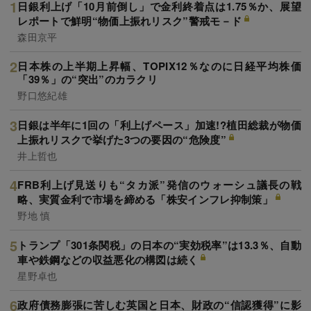
日銀利上げ「10月前倒し」で金利終着点は1.75％か、展望
レポートで鮮明“物価上振れリスク”警戒モ－ド
森田京平
日本株の上半期上昇幅、TOPIX12％なのに日経平均株価
「39％」の“突出”のカラクリ
野口悠紀雄
日銀は半年に1回の「利上げペース」加速!?植田総裁が物価
上振れリスクで挙げた3つの要因の“危険度”
井上哲也
FRB利上げ見送りも“タカ派”発信のウォーシュ議長の戦
略、実質金利で市場を締める「株安インフレ抑制策」
野地 慎
トランプ「301条関税」の日本の“実効税率”は13.3％、自動
車や鉄鋼などの収益悪化の構図は続く
星野卓也
政府債務膨張に苦しむ英国と日本、財政の“信認獲得”に影