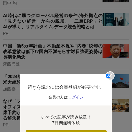
田中 均
AI時代に勝つグローバル経営の条件:海外拠点の
「見えない経営」からの脱却。「二層ERP」と
AIが導く、リアルタイム·データ統合戦略とは
PR
中国「新5カ年計画」不動産不況や“内巻”脱却の
改革意欲は低下!?国内不満そらす対日強硬姿勢は
長期化懸念
齋藤尚登
「2024年の習近平体制」を読み解く5つの視点...
米大統領選次第で台湾問題に劇的な展開も
続きを読むには会員登録が必要です。
加藤嘉一
会員の方は
ログイン
なぜ「フリーアドレス」は失敗するのか? 高額な
オフィス改修がムダになる「フリーアドレスの座
席予約が定着しない元凶」と組織の生産性を上げ
すべての記事が読み放題！
る解決策とは
7日間無料体験
PR