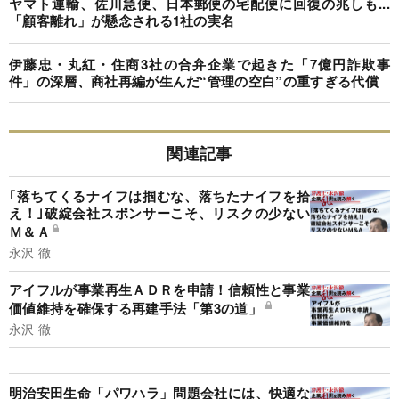
ヤマト運輸、佐川急便、日本郵便の宅配便に回復の兆しも...
「顧客離れ」が懸念される1社の実名
伊藤忠・丸紅・住商3社の合弁企業で起きた「7億円詐欺事
件」の深層、商社再編が生んだ“管理の空白”の重すぎる代償
関連記事
｢落ちてくるナイフは掴むな、落ちたナイフを拾
え！｣破綻会社スポンサーこそ、リスクの少ない
Ｍ＆Ａ
永沢 徹
アイフルが事業再生ＡＤＲを申請！信頼性と事業
価値維持を確保する再建手法「第3の道」
永沢 徹
明治安田生命「パワハラ」問題会社には、快適な