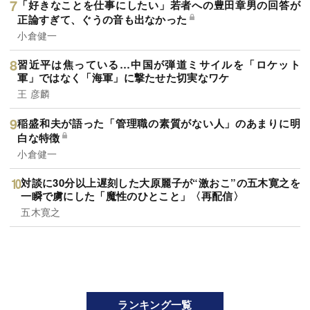
「好きなことを仕事にしたい」若者への豊田章男の回答が
正論すぎて、ぐうの音も出なかった
小倉健一
習近平は焦っている…中国が弾道ミサイルを「ロケット
軍」ではなく「海軍」に撃たせた切実なワケ
王 彦麟
稲盛和夫が語った「管理職の素質がない人」のあまりに明
白な特徴
小倉健一
対談に30分以上遅刻した大原麗子が“激おこ”の五木寛之を
一瞬で虜にした「魔性のひとこと」〈再配信〉
五木寛之
ランキング一覧