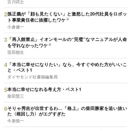
古川武士
孫正義が「顔も見たくない」と激怒した20代社員をロボッ
ト事業責任者に抜擢したワケ
小倉健一
「再入館禁止」イオンモールの“完璧”なマニュアルが人命
を守れなかったワケ
窪田順生
「本当に幸せになりたい」なら、今すぐやめた方がいいこ
と・ベスト1
ダイヤモンド社書籍編集局
本当に幸せになれる考え方・ベスト1
柴田賢三
そりゃ秀吉が出世するわ…「格上」の柴田勝家を追い抜い
た〈根回し力〉がエグすぎた
今泉慎一