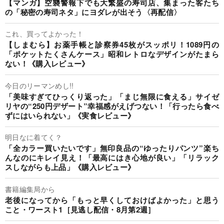
【マンガ】空襲警報下でも大繁盛の寿司店、集まった客たち
の「秘密の寿司ネタ」にヨダレが出そう〈再配信〉
これ、買ってよかった！
【しまむら】お薬手帳と診察券45枚がスッポリ！1089円の
「ポケットたくさんケース」昭和レトロなデザインがたまら
ない！《購入レビュー》
今日のリーマンめし!!
「美味すぎてひっくり返った」「まじ無限に食える」サイゼ
リヤの“250円デザート”幸福感がえげつない！「行ったら食べ
ずにはいられない」《実食レビュー》
明日なに着てく？
「全カラー買いたいです」無印良品の“ゆったりパンツ”楽ち
んなのにキレイ見え！「最高にはき心地が良い」「リラック
スしながらも上品」《購入レビュー》
書籍編集局から
老後になってから「もっと早くしておけばよかった」と思う
こと・ワースト1［見逃し配信・8月第2週］