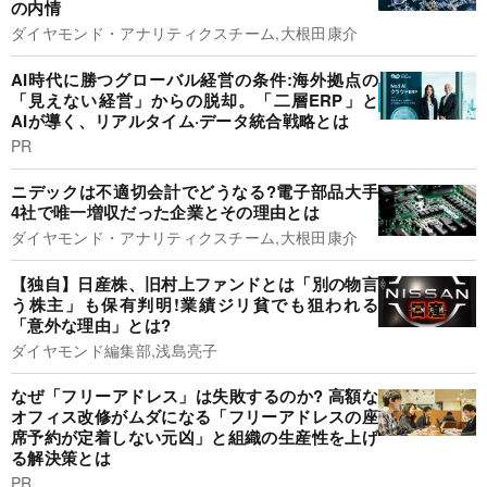
の内情
ダイヤモンド・アナリティクスチーム,大根田康介
AI時代に勝つグローバル経営の条件:海外拠点の
「見えない経営」からの脱却。「二層ERP」と
AIが導く、リアルタイム·データ統合戦略とは
PR
ニデックは不適切会計でどうなる?電子部品大手
4社で唯一増収だった企業とその理由とは
ダイヤモンド・アナリティクスチーム,大根田康介
【独自】日産株、旧村上ファンドとは「別の物言
う株主」も保有判明!業績ジリ貧でも狙われる
「意外な理由」とは?
ダイヤモンド編集部,浅島亮子
なぜ「フリーアドレス」は失敗するのか? 高額な
オフィス改修がムダになる「フリーアドレスの座
席予約が定着しない元凶」と組織の生産性を上げ
る解決策とは
PR