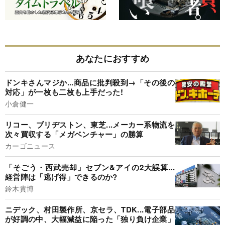
あなたにおすすめ
ドンキさんマジか...商品に批判殺到→「その後の
対応」が一枚も二枚も上手だった!
小倉健一
リコー、ブリヂストン、東芝...メーカー系物流を
次々買収する「メガベンチャー」の勝算
カーゴニュース
「そごう・西武売却」セブン&アイの2大誤算...
経営陣は「逃げ得」できるのか?
鈴木貴博
ニデック、村田製作所、京セラ、TDK...電子部品
が好調の中、大幅減益に陥った「独り負け企業」