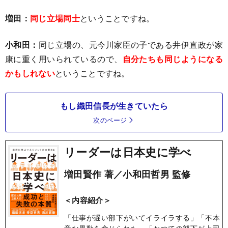
増田：
同じ立場同士
ということですね。
小和田：
同じ立場の、元今川家臣の子である井伊直政が家
康に重く用いられているので、
自分たちも同じようになる
かもしれない
ということですね。
もし織田信長が生きていたら
次のページ
リーダーは日本史に学べ
増田賢作 著／小和田哲男 監修
＜内容紹介＞
「仕事が遅い部下がいてイライラする」「不本