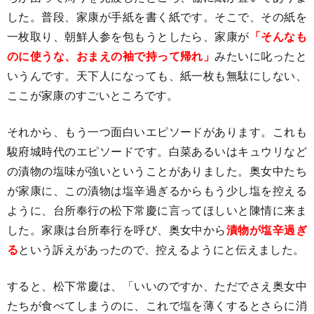
した。普段、家康が手紙を書く紙です。そこで、その紙を
一枚取り、朝鮮人参を包もうとしたら、家康が
「そんなも
のに使うな、おまえの袖で持って帰れ」
みたいに叱ったと
いうんです。天下人になっても、紙一枚も無駄にしない、
ここが家康のすごいところです。
それから、もう一つ面白いエピソードがあります。これも
駿府城時代のエピソードです。白菜あるいはキュウリなど
の漬物の塩味が強いということがありました。奥女中たち
が家康に、この漬物は塩辛過ぎるからもう少し塩を控える
ように、台所奉行の松下常慶に言ってほしいと陳情に来ま
した。家康は台所奉行を呼び、奥女中から
漬物が塩辛過ぎ
る
という訴えがあったので、控えるようにと伝えました。
すると、松下常慶は、「いいのですか、ただでさえ奥女中
たちが食べてしまうのに、これで塩を薄くするとさらに消