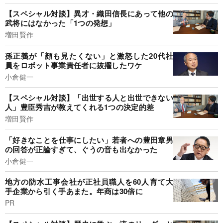
【スペシャル対談】異才・織田信長にあって他の
武将にはなかった「1つの発想」
増田賢作
孫正義が「顔も見たくない」と激怒した20代社
員をロボット事業責任者に抜擢したワケ
小倉健一
【スペシャル対談】「出世する人と出世できない
人」豊臣秀吉が教えてくれる1つの決定的差
増田賢作
「好きなことを仕事にしたい」若者への豊田章男
の回答が正論すぎて、ぐうの音も出なかった
小倉健一
地方の防水工事会社が正社員職人を60人育て大
手企業から引く手あまた。年商は30倍に
PR