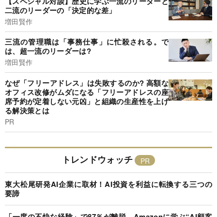
【スペシャル対談】歴史に学ぶ一流のリーダーと
二流のリーダーの「決定的な差」
増田賢作
三流の管理職は「事務仕事」に忙殺される。で
は、超一流のリーダーは?
増田賢作
なぜ「フリーアドレス」は失敗するのか? 高額な
オフィス改修がムダになる「フリーアドレスの座
席予約が定着しない元凶」と組織の生産性を上げ
る解決策とは
PR
トレンドウォッチ
東大松尾研発AI企業に取材！AI投資を利益に転換する三つの
要諦
「一度の不快な経験」で87％が離脱…Amazonに学ぶ“AI顧客