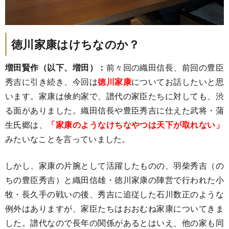
徳川家康はけちなのか？
増田賢作（以下、増田）：
前々回の織田信長、前回の豊臣
秀吉に引き続き、今回は
徳川家康
についてお話したいと思
います。家康は倹約家で、譜代の家臣たちに対しても、渋
る面がありました。織田信長や豊臣秀吉に仕えた武将・蒲
生氏郷は、
「家康のようなけちなやつは天下が取れない」
みたいなことを言っていました。
しかし、家康の片腕として活躍したものの、羽柴秀吉（の
ちの豊臣秀吉）と織田信雄・徳川家康の陣営で行われた小
牧・長久手の戦いの後、秀吉に追従した石川数正のような
例外はありますが、家臣たちはおおむね家康についてきま
した。譜代なので長年の関係があるとはいえ、他の家も同