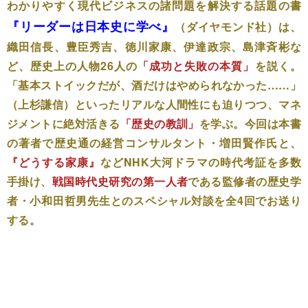
わかりやすく現代ビジネスの諸問題を解決する話題の書
『リーダーは日本史に学べ』
（ダイヤモンド社）は、
織田信長、豊臣秀吉、徳川家康、伊達政宗、島津斉彬な
ど、歴史上の人物26人の
「成功と失敗の本質」
を説く。
「基本ストイックだが、酒だけはやめられなかった……」
（上杉謙信）といったリアルな人間性にも迫りつつ、マネ
ジメントに絶対活きる
「歴史の教訓」
を学ぶ。
今回は本書
の著者で歴史通の経営コンサルタント・増田賢作氏と
、
『どうする家康』
などNHK大河ドラマの時代考証を多数
手掛け、
戦国時代史研究の第一人者
である
監修者の歴史学
者・小和田哲男先生とのスペシャル対談を全4回でお送り
する。