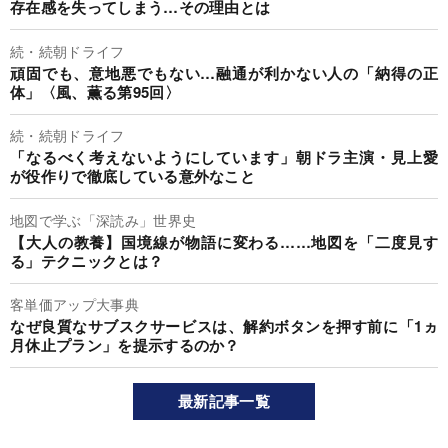
存在感を失ってしまう…その理由とは
続・続朝ドライフ
頑固でも、意地悪でもない…融通が利かない人の「納得の正
体」〈風、薫る第95回〉
続・続朝ドライフ
「なるべく考えないようにしています」朝ドラ主演・見上愛
が役作りで徹底している意外なこと
地図で学ぶ「深読み」世界史
【大人の教養】国境線が物語に変わる……地図を「二度見す
る」テクニックとは？
客単価アップ大事典
なぜ良質なサブスクサービスは、解約ボタンを押す前に「1ヵ
月休止プラン」を提示するのか？
最新記事一覧