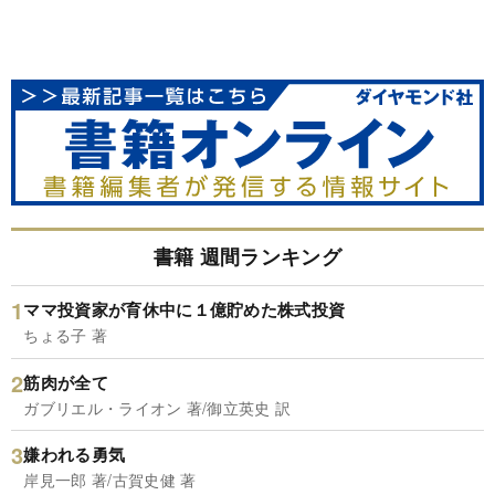
書籍 週間ランキング
ママ投資家が育休中に１億貯めた株式投資
ちょる子 著
筋肉が全て
ガブリエル・ライオン 著/御立英史 訳
嫌われる勇気
岸見一郎 著/古賀史健 著