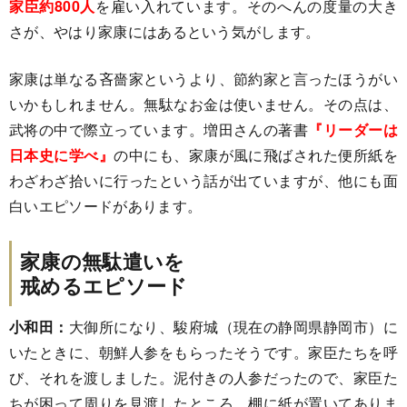
家臣約800人
を雇い入れています。そのへんの度量の大き
さが、やはり家康にはあるという気がします。
家康は単なる吝嗇家というより、節約家と言ったほうがい
いかもしれません。無駄なお金は使いません。その点は、
武将の中で際立っています。増田さんの著書
『リーダーは
日本史に学べ』
の中にも、家康が風に飛ばされた便所紙を
わざわざ拾いに行ったという話が出ていますが、他にも面
白いエピソードがあります。
家康の無駄遣いを
戒めるエピソード
小和田：
大御所になり、駿府城（現在の静岡県静岡市）に
いたときに、朝鮮人参をもらったそうです。家臣たちを呼
び、それを渡しました。泥付きの人参だったので、家臣た
ちが困って周りを見渡したところ、棚に紙が置いてありま