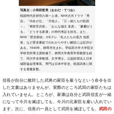
写真左：小和田哲男（おわだ・てつお）
戦国時代史研究の第一人者。NHK大河ドラマ「秀
吉」「功名が辻」「天地人」「江～姫たちの戦国
～」「軍師官兵衛」「おんな城主 直虎」「麒麟がく
る」「どうする家康」の時代考証を担当。また、
NHK「歴史探偵」やEテレ「先人たちの底力 知恵
泉」など歴史番組でのわかりやすい解説には定評が
ある。1944年、静岡市生まれ。早稲田大学大学院文
学研究科博士課程修了。静岡大学教育学部教授を経
て、同大学名誉教授。文学博士。公益財団法人日本
城郭協会理事長。専門は日本中世史。戦国武将に関
する著書多数。
信長が自分に敵対した武将の家臣を雇うなという命令を出
した文書はありませんが、実際のところ武田の家臣たちは
入れていません。ところが、家康は自分と武田信玄が一緒
になって今川を滅ぼしても、今川の元家臣を雇い入れてい
ます。次に、信長の一員として武田を滅ぼしても、
武田の