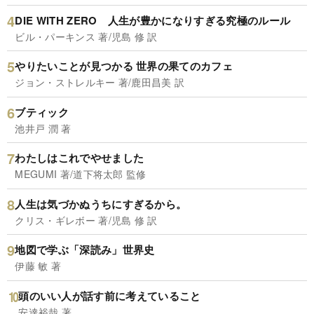
DIE WITH ZERO 人生が豊かになりすぎる究極のルール
ビル・パーキンス 著/児島 修 訳
やりたいことが見つかる 世界の果てのカフェ
ジョン・ストレルキー 著/鹿田昌美 訳
ブティック
池井戸 潤 著
わたしはこれでやせました
MEGUMI 著/道下将太郎 監修
人生は気づかぬうちにすぎるから。
クリス・ギレボー 著/児島 修 訳
地図で学ぶ「深読み」世界史
伊藤 敏 著
頭のいい人が話す前に考えていること
安達裕哉 著