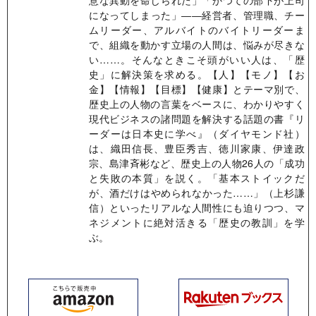
意な異動を命じられた」「かつての部下が上司
になってしまった」――経営者、管理職、チー
ムリーダー、アルバイトのバイトリーダーま
で、組織を動かす立場の人間は、悩みが尽きな
い……。そんなときこそ頭がいい人は、「歴
史」に解決策を求める。【人】【モノ】【お
金】【情報】【目標】【健康】とテーマ別で、
歴史上の人物の言葉をベースに、わかりやすく
現代ビジネスの諸問題を解決する話題の書『リ
ーダーは日本史に学べ』（ダイヤモンド社）
は、織田信長、豊臣秀吉、徳川家康、伊達政
宗、島津斉彬など、歴史上の人物26人の「成功
と失敗の本質」を説く。「基本ストイックだ
が、酒だけはやめられなかった……」（上杉謙
信）といったリアルな人間性にも迫りつつ、マ
ネジメントに絶対活きる「歴史の教訓」を学
ぶ。