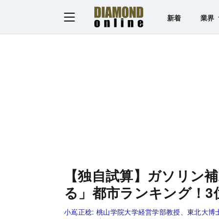
新着
業界
【独自試算】ガソリン補
る」都市ランキング！3
小嶌正稔:
桃山学院大学経営学部教授、東北大博