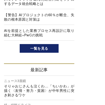
するデータ統合戦略とは
【警告】AIプロジェクトの60％が断念、失
敗の根本原因と対策は
AIを前提とした業務プロセス再設計に取り
組む大林組×PwCの挑戦
一覧を見る
最新記事
ニュース3面鏡
そりゃおじさんも泣くわ…「ちいかわ」が
描く〈友情・努力・貧困〉が中年男性に突
き刺さるワケ
続・続朝ドライフ