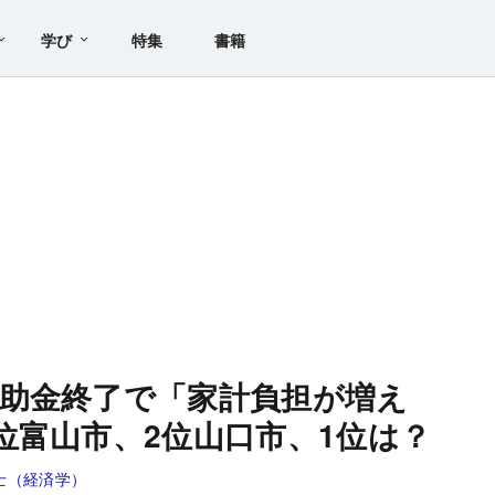
学び
特集
書籍
助金終了で「家計負担が増え
位富山市、2位山口市、1位は？
士（経済学）