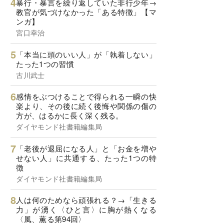
暴行・暴言を繰り返していた非行少年→
教官が気づけなかった「ある特徴」【マ
ンガ】
宮口幸治
「本当に頭のいい人」が「執着しない」
たった1つの習慣
古川武士
感情をぶつけることで得られる一瞬の快
楽より、その後に続く後悔や関係の傷の
方が、はるかに長く深く残る。
ダイヤモンド社書籍編集局
「老後が退屈になる人」と「お金を増や
せない人」に共通する、たった1つの特
徴
ダイヤモンド社書籍編集局
人は何のためなら頑張れる？→「生きる
力」が湧く〈ひと言〉に胸が熱くなる
〈風、薫る第94回〉