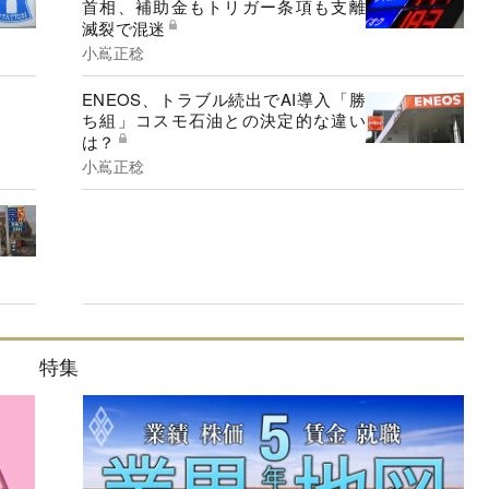
首相、補助金もトリガー条項も支離
滅裂で混迷
小嶌正稔
ENEOS、トラブル続出でAI導入「勝
ち組」コスモ石油との決定的な違い
は？
小嶌正稔
特集