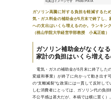
写真はイメージです Photo:PIXTA
ガソリン高騰に対する負担を軽減するた
気・ガス料金の補助金が5月末で終了し、
への支出はいくら増えるのか。ランキン
（桃山学院大学経営学部教授 小嶌正稔）
ガソリン補助金がなくなる
家計の負担はいくら増える
電気・ガスの補助金が5月末に終了したの
変緩和事業）が終了に向かって動き出す
の“支離滅裂”な政策には一貫して反対し
しむ消費者にとっては、ガソリン代の負担
不公平感は甚大だが、本稿では横に置く）