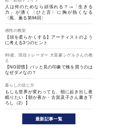
人は何のためなら頑張れる？→「生きる
力」が湧く〈ひと言〉に胸が熱くなる
〈風、薫る第94回〉
感性の教室
【頭を柔らかくする】アーティストのよう
に考える3つのヒント
89歳、現役トレーダー 大富豪シゲルさんの教
え
【NG習慣】パッと見の印象で株を買うのは
なぜダメなの？
暮らしの信じ方
もしも世界が変わっても、朝に起き出し夜
眠りたい【朝か夜か・古賀及子さん書き下
ろし（2）】
最新記事一覧