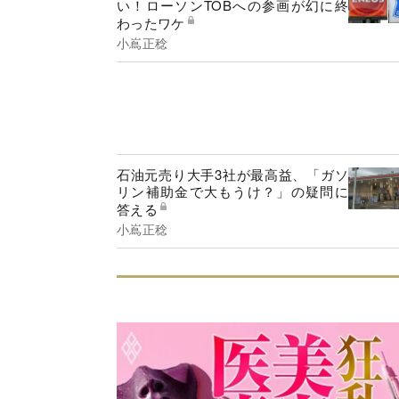
い！ローソンTOBへの参画が幻に終
わったワケ
小嶌正稔
石油元売り大手3社が最高益、「ガソ
リン補助金で大もうけ？」の疑問に
答える
小嶌正稔