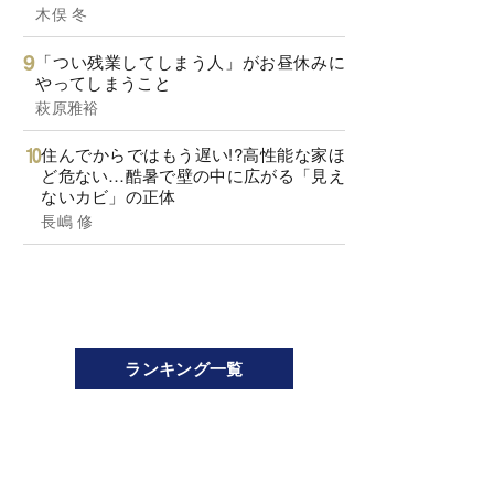
木俣 冬
「つい残業してしまう人」がお昼休みに
やってしまうこと
萩原雅裕
住んでからではもう遅い!?高性能な家ほ
ど危ない…酷暑で壁の中に広がる「見え
ないカビ」の正体
長嶋 修
ランキング一覧