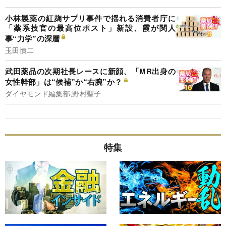
小林製薬の紅麹サプリ事件で揺れる消費者庁に
「薬系技官の最高位ポスト」新設、霞が関人
事“力学”の深層
玉田慎二
武田薬品の次期社長レースに新顔、「MR出身の
女性幹部」は“候補”か“右腕”か？
ダイヤモンド編集部,野村聖子
特集