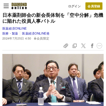
ログイン
日本薬剤師会の新会長体制を「空中分解」危機
に陥れた役員人事バトル
医薬経済ONLINE
医療・製薬
医薬経済ONLINE発
2024年7月25日 4:50
会員限定