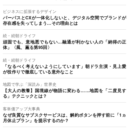
ビジネスに拡張するデザイン
パーパスとCXが一体化しないと、デジタル空間でブランドが
存在感を失ってしまう…その理由とは
続・続朝ドライフ
頑固でも、意地悪でもない…融通が利かない人の「納得の正
体」〈風、薫る第95回〉
続・続朝ドライフ
「なるべく考えないようにしています」朝ドラ主演・見上愛
が役作りで徹底している意外なこと
地図で学ぶ「深読み」世界史
【大人の教養】国境線が物語に変わる……地図を「二度見す
る」テクニックとは？
客単価アップ大事典
なぜ良質なサブスクサービスは、解約ボタンを押す前に「1ヵ
月休止プラン」を提示するのか？