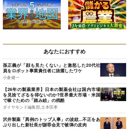
あなたにおすすめ
孫正義が「顔も見たくない」と激怒した20代社
員をロボット事業責任者に抜擢したワケ
小倉健一
【26年の製薬業界】日本の製薬会社は国内市場
を見捨てざるを得ないのか?世界最大市場・米国
で稼ぐための「踏み絵」の残酷
ダイヤモンド編集部,土本匡孝
沢井製薬「異例のトップ人事」の波紋...不正をあ
ぶり出した新社長が謝罪会見で被弾の皮肉