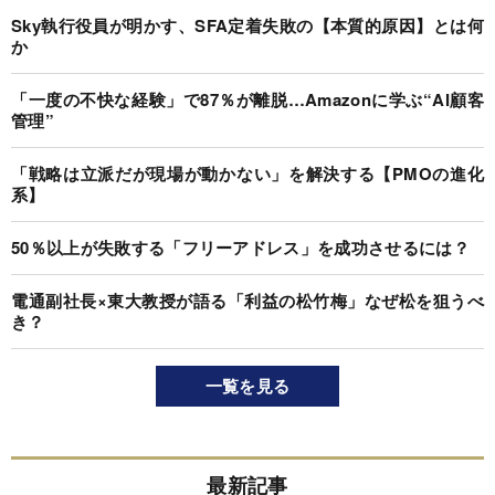
Sky執行役員が明かす、SFA定着失敗の【本質的原因】とは何
か
「一度の不快な経験」で87％が離脱…Amazonに学ぶ“AI顧客
管理”
「戦略は立派だが現場が動かない」を解決する【PMOの進化
系】
50％以上が失敗する「フリーアドレス」を成功させるには？
電通副社長×東大教授が語る「利益の松竹梅」なぜ松を狙うべ
き？
一覧を見る
最新記事