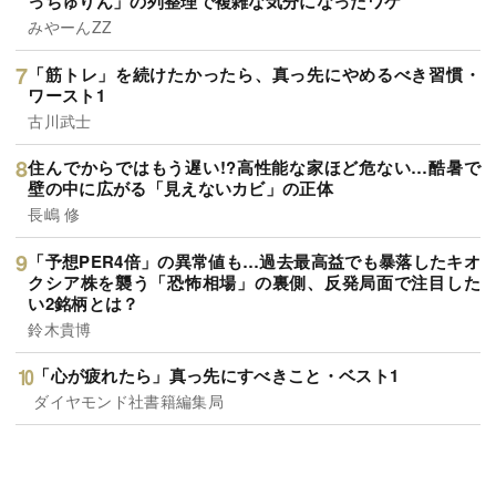
っちゅりん」の列整理で複雑な気分になったワケ
みやーんZZ
「筋トレ」を続けたかったら、真っ先にやめるべき習慣・
ワースト1
古川武士
住んでからではもう遅い!?高性能な家ほど危ない…酷暑で
壁の中に広がる「見えないカビ」の正体
長嶋 修
「予想PER4倍」の異常値も…過去最高益でも暴落したキオ
クシア株を襲う「恐怖相場」の裏側、反発局面で注目した
い2銘柄とは？
鈴木貴博
「心が疲れたら」真っ先にすべきこと・ベスト1
ダイヤモンド社書籍編集局