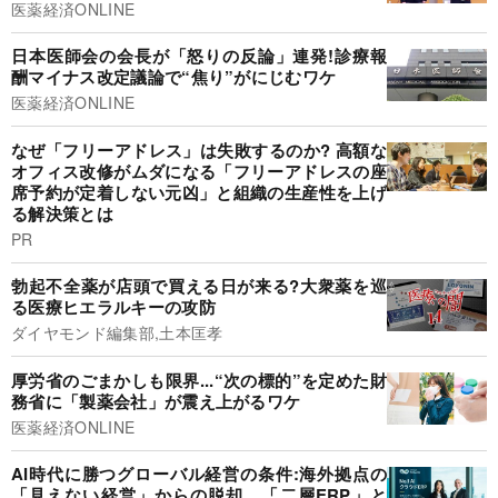
医薬経済ONLINE
日本医師会の会長が「怒りの反論」連発!診療報
酬マイナス改定議論で“焦り”がにじむワケ
医薬経済ONLINE
なぜ「フリーアドレス」は失敗するのか? 高額な
オフィス改修がムダになる「フリーアドレスの座
席予約が定着しない元凶」と組織の生産性を上げ
る解決策とは
PR
勃起不全薬が店頭で買える日が来る?大衆薬を巡
る医療ヒエラルキーの攻防
ダイヤモンド編集部,土本匡孝
厚労省のごまかしも限界...“次の標的”を定めた財
務省に「製薬会社」が震え上がるワケ
医薬経済ONLINE
AI時代に勝つグローバル経営の条件:海外拠点の
「見えない経営」からの脱却。「二層ERP」と