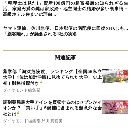
「税理士は見た!」資産100億円の超富裕層の知られざる生
活、家庭円満の鍵は家政婦・地主同士の結婚が多い裏事情・
高級ホテル住まいの理由...
ヤマト運輸、佐川急便、日本郵便の宅配便に回復の兆しも...
「顧客離れ」が懸念される1社の実名
関連記事
薬学部「淘汰危険度」ランキング【全国56私立
大学】1位は加計学園に見捨てられた大学、史上
初！財務指標付き
ダイヤモンド編集部
調剤薬局最大手アインを買収するのはセブンかイ
オンか？「買い手」5候補に含まれる超意外な会
社とは
ダイヤモンド編集部,臼井真粧美