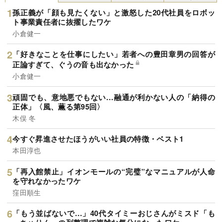
孫正義が「顔も見たくない」と激怒した20代社員をロボッ
ト事業責任者に抜擢したワケ
小倉健一
「好きなことを仕事にしたい」若者への豊田章男の回答が
正論すぎて、ぐうの音も出なかった
小倉健一
頑固でも、意地悪でもない…融通が利かない人の「納得の
正体」〈風、薫る第95回〉
木俣 冬
今すぐ昇進させたほうがいい社員の特徴・ベスト1
本田淳也
「再入館禁止」イオンモールの“完璧”なマニュアルが人命
を守れなかったワケ
窪田順生
「もう並ばないで…」40代タイミーおじさんがミスド「も