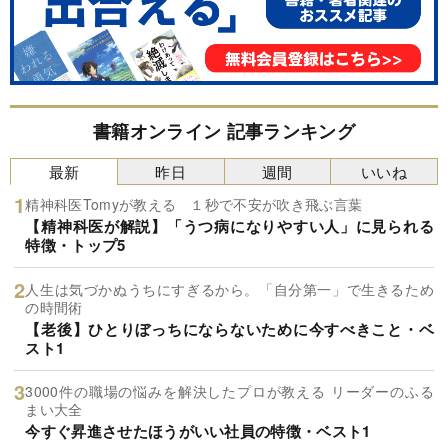
書籍オンライン 記事ランキング
最新
昨日
週間
いいね
精神科医Tomyが教える １秒で不安が吹き飛ぶ言葉
【精神科医が解説】「うつ病になりやすい人」に見られる
特徴・トップ5
人生は気づかぬうちにすぎるから。「自分第一」で生きるため
の時間術
【老後】ひとりぼっちにならないために今すべきこと・ベ
スト1
3000件の職場の悩みを解決したプロが教える リーダーのふる
まい大全
今すぐ昇進させたほうがいい社員の特徴・ベスト1