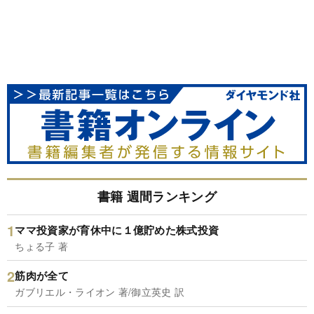
書籍 週間ランキング
ママ投資家が育休中に１億貯めた株式投資
ちょる子 著
筋肉が全て
ガブリエル・ライオン 著/御立英史 訳