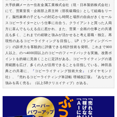
大手鉄鋼メーカー住友金属工業株式会社（現・日本製鉄株式会社）
にて、営業室長・企画部上席主幹（部長級職位）として組織をリー
ド。脳性麻痺の子どもへの対応から時間と場所の自由がきくセール
スコピーライターという仕事に出合う。クライアントと買った人両
方に喜んでもらえる点に惹かれ、また、営業・企画の仕事との共通
点も多く、これまでの経験と強みが活かせると考え退職・独立。再
現性のあるコピーライティングを目指し、LP（ランディングペー
ジ）の訴求力を客観的に評価できる特許技術を発明。これまで900
人以上、のべ4000回以上のコピーのフィードバックを実施。改善ポ
イントを的確に見抜くことに定評がある。コピーライティングの適
用範囲を広げ、多くの人が活用できることを目指している。神田昌
典との共著に、
『
コピーライティング技術大全
』
（ダイヤモンド
社）、『売れるコピーライティング単語帖 増補改訂版』『あなたの
強みを高く売る』（以上SBクリエイティブ）がある。