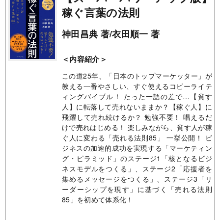
稼ぐ言葉の法則
神田昌典 著/衣田順一 著
＜内容紹介＞
この道25年、「日本のトップマーケッター」が
教える一番やさしい、すぐ使えるコピーライテ
ィングバイブル！ たった一語の差で…【貧す
人】に転落して売れないままか？【稼ぐ人】に
飛躍して売れ続けるか？ 勉強不要！ 唱えるだ
けで売れはじめる！ 楽しみながら、貧す人が稼
ぐ人に変わる「売れる法則85」 一挙公開！ ビ
ジネスの加速的成功を実現する「マーケティン
グ・ピラミッド」のステージ1「核となるビジ
ネスモデルをつくる」、ステージ2「応援者を
集めるメッセージをつくる」、ステージ3「リ
ーダーシップを現す」に基づく「売れる法則
85」を初めて体系化！