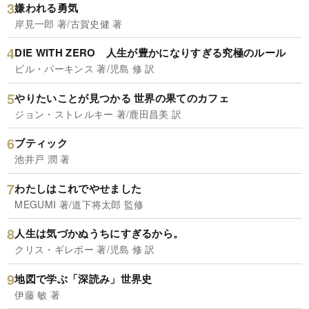
嫌われる勇気
岸見一郎 著/古賀史健 著
DIE WITH ZERO 人生が豊かになりすぎる究極のルール
ビル・パーキンス 著/児島 修 訳
やりたいことが見つかる 世界の果てのカフェ
ジョン・ストレルキー 著/鹿田昌美 訳
ブティック
池井戸 潤 著
わたしはこれでやせました
MEGUMI 著/道下将太郎 監修
人生は気づかぬうちにすぎるから。
クリス・ギレボー 著/児島 修 訳
地図で学ぶ「深読み」世界史
伊藤 敏 著