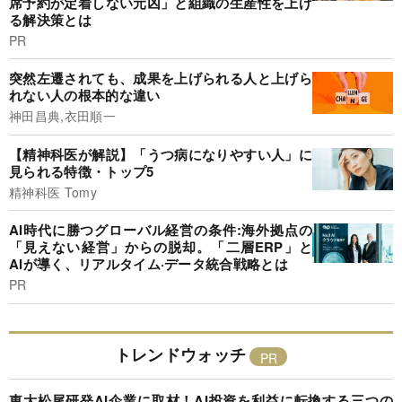
席予約が定着しない元凶」と組織の生産性を上げ
る解決策とは
PR
突然左遷されても、成果を上げられる人と上げら
れない人の根本的な違い
神田昌典,衣田順一
【精神科医が解説】「うつ病になりやすい人」に
見られる特徴・トップ5
精神科医 Tomy
AI時代に勝つグローバル経営の条件:海外拠点の
「見えない経営」からの脱却。「二層ERP」と
AIが導く、リアルタイム·データ統合戦略とは
PR
トレンドウォッチ
東大松尾研発AI企業に取材！AI投資を利益に転換する三つの