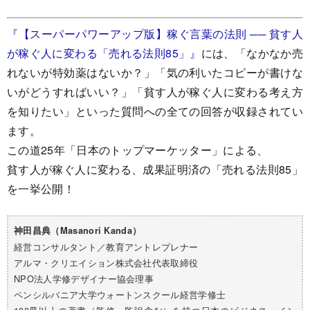
『【スーパーパワーアップ版】稼ぐ言葉の法則 ── 貧す人
が稼ぐ人に変わる「売れる法則85」』
には、「なかなか売
れないが特効薬はないか？」「気の利いたコピーが書けな
いがどうすればいい？」「貧す人が稼ぐ人に変わる考え方
を知りたい」といった質問への全ての回答が収録されてい
ます。
この道25年「日本のトップマーケッター」による、
貧す人が稼ぐ人に変わる、成果証明済の「売れる法則85」
を一挙公開！
神田昌典（Masanori Kanda）
経営コンサルタント／教育アントレプレナー
アルマ・クリエイション株式会社代表取締役
NPO法人学修デザイナー協会理事
ペンシルバニア大学ウォートンスクール経営学修士