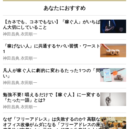
あなたにおすすめ
【カネでも、コネでもない】「稼ぐ人」がいちば
ん大切にしていること
神田昌典,衣田順一
「稼げない人」に共通するヤバい習慣・ワースト
1
神田昌典,衣田順一
凡人が稼ぐ人に劇的に変わるたった1つの「問
い」
神田昌典,衣田順一
勉強不要! 唱えるだけで【稼ぐ人】に一変する
「たった一語」とは?
神田昌典,衣田順一
なぜ「フリーアドレス」は失敗するのか? 高額な
オフィス改修がムダになる「フリーアドレスの座