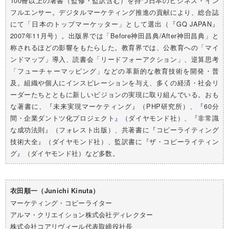
100冊以上の著書（監修・監訳含む）を持つ日本のビジネス・イン
フルエンサー。デジタルマーケティング推進の貢献により、総合誌
にて「日本のトップマーケッター」として選出（『GQ JAPAN』
2007年11月号）。出版界では「Before神田昌典/After神田昌典」と
称されるほどの影響をもたらした。教育界では、公教育への「マイ
ンドマップ」導入、読書会「リードフォーアクション」、逆算思考
「フューチャーマッピング」などの革新的な教育技術を開発・普
及。組織や個人にインスピレーションを与え、多くの経済・社会リ
ーダーたちとともに新しいビジョンの実現に取り組んでいる。おも
な著書に、『未来実現マーケティング』（PHP研究所）、
『
60分
間・企業ダントツ化プロジェクト
』
（ダイヤモンド社）、『非常識
な成功法則』（フォレスト出版）、共著書に『コピーライティング
技術大全』（ダイヤモンド社）、監訳書に『ザ・コピーライティン
グ
』
（ダイヤモンド社）など多数。
衣田順一（Junichi Kinuta）
マーケティング・コピーライター
アルマ・クリエイション株式会社ディレクター
株式会社コアリヴィール代表取締役社長