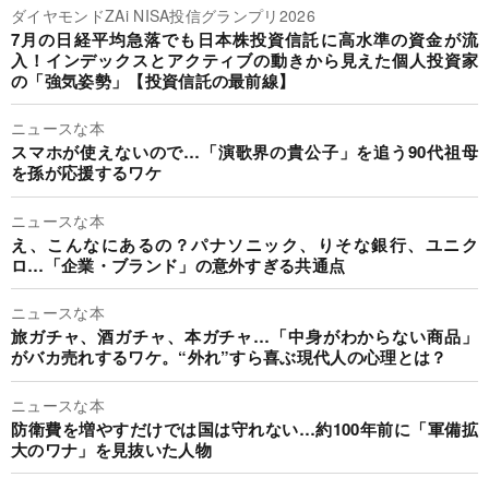
ダイヤモンドZAi NISA投信グランプリ2026
7月の日経平均急落でも日本株投資信託に高水準の資金が流
入！インデックスとアクティブの動きから見えた個人投資家
の「強気姿勢」【投資信託の最前線】
ニュースな本
スマホが使えないので…「演歌界の貴公子」を追う90代祖母
を孫が応援するワケ
ニュースな本
え、こんなにあるの？パナソニック、りそな銀行、ユニク
ロ…「企業・ブランド」の意外すぎる共通点
ニュースな本
旅ガチャ、酒ガチャ、本ガチャ…「中身がわからない商品」
がバカ売れするワケ。“外れ”すら喜ぶ現代人の心理とは？
ニュースな本
防衛費を増やすだけでは国は守れない…約100年前に「軍備拡
大のワナ」を見抜いた人物