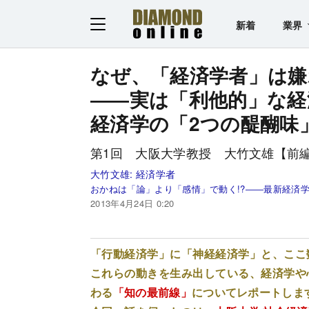
新着
業界
なぜ、「経済学者」は嫌
――実は「利他的」な経
経済学の「2つの醍醐味
第1回 大阪大学教授 大竹文雄【前
大竹文雄:
経済学者
おかねは「論」より「感情」で動く!?――最新経済
2013年4月24日 0:20
「行動経済学」に「神経経済学」と、ここ
これらの動きを生み出している、経済学や
わる
「知の最前線」
についてレポートしま