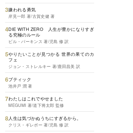
嫌われる勇気
岸見一郎 著/古賀史健 著
DIE WITH ZERO 人生が豊かになりすぎ
る究極のルール
ビル・パーキンス 著/児島 修 訳
やりたいことが見つかる 世界の果てのカ
フェ
ジョン・ストレルキー 著/鹿田昌美 訳
ブティック
池井戸 潤 著
わたしはこれでやせました
MEGUMI 著/道下将太郎 監修
人生は気づかぬうちにすぎるから。
クリス・ギレボー 著/児島 修 訳