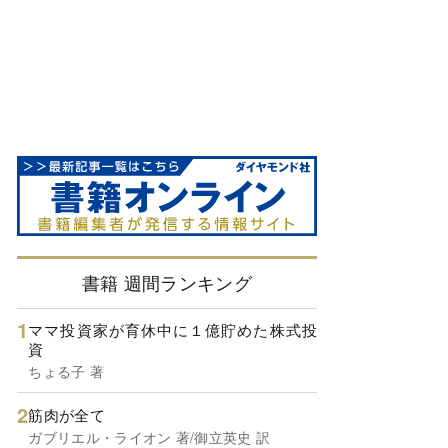
書籍 週間ランキング
ママ投資家が育休中に１億貯めた株式投
資
ちょる子 著
筋肉が全て
ガブリエル・ライオン 著/御立英史 訳