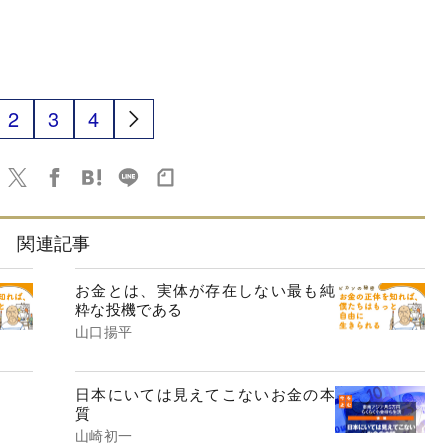
2
3
4
関連記事
お金とは、実体が存在しない最も純
粋な投機である
山口揚平
日本にいては見えてこないお金の本
質
山崎初一