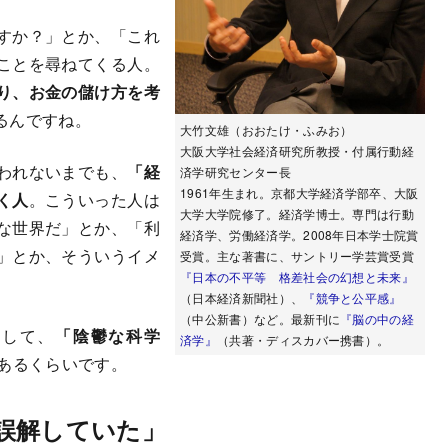
すか？」とか、「これ
ことを尋ねてくる人。
り、お金の儲け方を考
るんですね。
大竹文雄（おおたけ・ふみお）
大阪大学社会経済研究所教授・付属行動経
われないまでも、
「経
済学研究センター長
1961年生まれ。京都大学経済学部卒、大阪
く人
。こういった人は
大学大学院修了。経済学博士。専門は行動
な世界だ」とか、「利
経済学、労働経済学。2008年日本学士院賞
」とか、そういうイメ
受賞。主な著書に、サントリー学芸賞受賞
『日本の不平等 格差社会の幻想と未来』
（日本経済新聞社）、
『競争と公平感』
（中公新書）など。最新刊に
『脳の中の経
して、
「陰鬱な科学
済学』
（共著・ディスカバー携書）。
あるくらいです。
誤解していた」