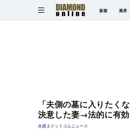
新着
業界
「夫側の墓に入りたく
決意した妻→法的に有効
弁護士ドットコムニュース