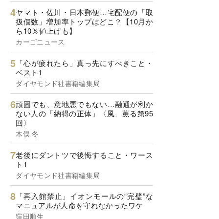
ヤマト・佐川・日本郵便…宅配便の「取
扱個数」増加率トップはどこ？【10月か
ら10％値上げも】
カーゴニュース
「心が疲れたら」真っ先にすべきこと・
ベスト1
ダイヤモンド社書籍編集局
頑固でも、意地悪でもない…融通が利か
ない人の「納得の正体」〈風、薫る第95
回〉
木俣 冬
老後にダントツで後悔すること・ワース
ト1
ダイヤモンド社書籍編集局
「再入館禁止」イオンモールの“完璧”な
マニュアルが人命を守れなかったワケ
窪田順生