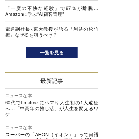
「一度の不快な経験」で87％が離脱…
Amazonに学ぶ“AI顧客管理”
電通副社長×東大教授が語る「利益の松竹
梅」なぜ松を狙うべき？
一覧を見る
最新記事
ニュースな本
60代でtimeleszにハマり人生初の1人遠征
へ…「中高年の推し活」が人生を変えるワ
ケ
ニュースな本
スーパーの「AEON（イオン）」って何語