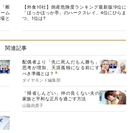
を「断
【外食10社】倒産危険度ランキング最新版!9位に
ブーム
「ほっかほっか亭」のハークスレイ、4位にひらま
市場と
つ、1位は?
関連記事
配偶者より「先に死んだもん勝ち」
思考が増加、天涯孤独になる前にす
べき準備とは？
ダイヤモンド編集部
「帰省しんどい」仲の良くない夫の
家族と平和な正月を過ごす方法
山脇由貴子