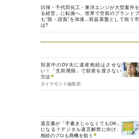
日揮・千代田化工・東洋エンジが大型案件
る経営」に転換へ、世界で空前のプラント
も“脱・請負”を加速...収益基盤として狙う
は?
別居中のDV夫に遺産相続はさせな
い！「生前廃除」で財産を渡さない
方法
ダイヤモンド編集部
遺言書が「手書きじゃなくてもOK」
になる？デジタル遺言解禁に向け、
相続のプロも商機を狙う