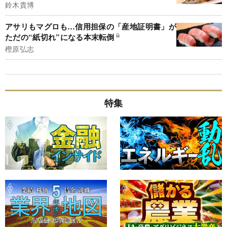
鈴木貴博
アサリもマグロも…信用担保の「産地証明書」が
ただの“紙切れ”になる本末転倒
樫原弘志
特集