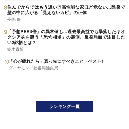
住んでからではもう遅い!?高性能な家ほど危ない…酷暑で
壁の中に広がる「見えないカビ」の正体
長嶋 修
「予想PER4倍」の異常値も…過去最高益でも暴落したキオ
クシア株を襲う「恐怖相場」の裏側、反発局面で注目した
い2銘柄とは？
鈴木貴博
「心が疲れたら」真っ先にすべきこと・ベスト1
ダイヤモンド社書籍編集局
ランキング一覧