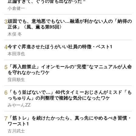
正論すぎて、ぐうの音も出なかった
小倉健一
頑固でも、意地悪でもない…融通が利かない人の「納得の
正体」〈風、薫る第95回〉
木俣 冬
今すぐ昇進させたほうがいい社員の特徴・ベスト1
本田淳也
「再入館禁止」イオンモールの“完璧”なマニュアルが人命
を守れなかったワケ
窪田順生
「もう並ばないで…」40代タイミーおじさんがミスド「も
っちゅりん」の列整理で複雑な気分になったワケ
みやーんZZ
「筋トレ」を続けたかったら、真っ先にやめるべき習慣・
ワースト1
古川武士