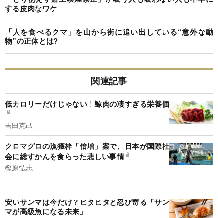
する皮肉なワケ
「人を食べるクマ」を山から街に追い出している“意外な動
物”の正体とは?
関連記事
低カロリーだけじゃない！鯨肉の凄すぎる栄養価
吉田克己
クロマグロの漁獲枠「倍増」案で、日本が国際社
会に総すかんを食らった悲しい事情
樫原弘志
安いサンマは今だけ？ヒタヒタと忍び寄る「サン
マが高級魚になる未来」