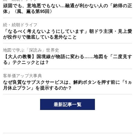
頑固でも、意地悪でもない…融通が利かない人の「納得の正
体」〈風、薫る第95回〉
続・続朝ドライフ
「なるべく考えないようにしています」朝ドラ主演・見上愛
が役作りで徹底している意外なこと
地図で学ぶ「深読み」世界史
【大人の教養】国境線が物語に変わる……地図を「二度見す
る」テクニックとは？
客単価アップ大事典
なぜ良質なサブスクサービスは、解約ボタンを押す前に「1ヵ
月休止プラン」を提示するのか？
最新記事一覧