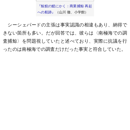
『鯨鯢の鰓にかく：商業捕鯨 再起
への航跡』
（山川 徹、小学館）
シーシェパードの主張は事実認識の相違もあり、納得で
きない箇所も多い。だが回答では、彼らは〈南極海での調
査捕鯨〉を問題視していたと述べており、実際に抗議を行
ったのは南極海での調査だけだった事実と符合していた。