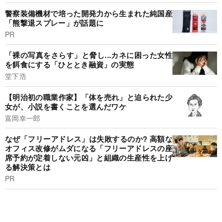
警察装備機材で培った開発力から生まれた純国産
「熊撃退スプレー」が話題に
PR
「裸の写真をさらす」と脅し...カネに困った女性
を餌食にする「ひととき融資」の実態
堂下浩
【明治初の職業作家】「体を売れ」と迫られた少
女が、小説を書くことを選んだワケ
富岡幸一郎
なぜ「フリーアドレス」は失敗するのか? 高額な
オフィス改修がムダになる「フリーアドレスの座
席予約が定着しない元凶」と組織の生産性を上げ
る解決策とは
PR