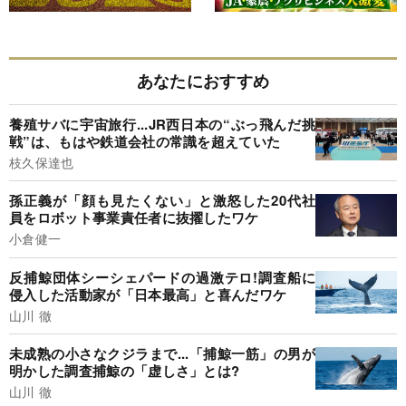
あなたにおすすめ
養殖サバに宇宙旅行...JR西日本の“ぶっ飛んだ挑
戦”は、もはや鉄道会社の常識を超えていた
枝久保達也
孫正義が「顔も見たくない」と激怒した20代社
員をロボット事業責任者に抜擢したワケ
小倉健一
反捕鯨団体シーシェパードの過激テロ!調査船に
侵入した活動家が「日本最高」と喜んだワケ
山川 徹
未成熟の小さなクジラまで...「捕鯨一筋」の男が
明かした調査捕鯨の「虚しさ」とは?
山川 徹