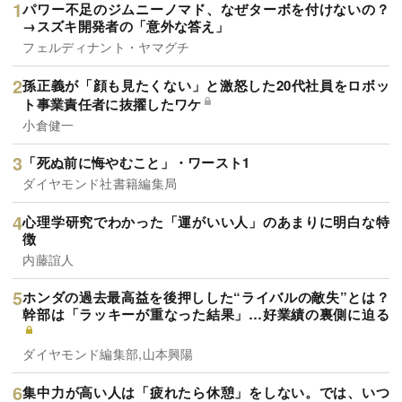
パワー不足のジムニーノマド、なぜターボを付けないの？
→スズキ開発者の「意外な答え」
フェルディナント・ヤマグチ
孫正義が「顔も見たくない」と激怒した20代社員をロボッ
ト事業責任者に抜擢したワケ
小倉健一
「死ぬ前に悔やむこと」・ワースト1
ダイヤモンド社書籍編集局
心理学研究でわかった「運がいい人」のあまりに明白な特
徴
内藤誼人
ホンダの過去最高益を後押しした“ライバルの敵失”とは？
幹部は「ラッキーが重なった結果」…好業績の裏側に迫る
ダイヤモンド編集部,山本興陽
集中力が高い人は「疲れたら休憩」をしない。では、いつ