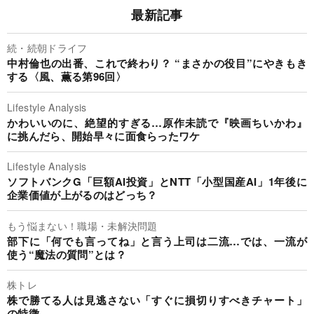
最新記事
続・続朝ドライフ
中村倫也の出番、これで終わり？ “まさかの役目”にやきもき
する〈風、薫る第96回〉
Lifestyle Analysis
かわいいのに、絶望的すぎる…原作未読で『映画ちいかわ』
に挑んだら、開始早々に面食らったワケ
Lifestyle Analysis
ソフトバンクG「巨額AI投資」とNTT「小型国産AI」1年後に
企業価値が上がるのはどっち？
もう悩まない！職場・未解決問題
部下に「何でも言ってね」と言う上司は二流…では、一流が
使う“魔法の質問”とは？
株トレ
株で勝てる人は見逃さない「すぐに損切りすべきチャート」
の特徴