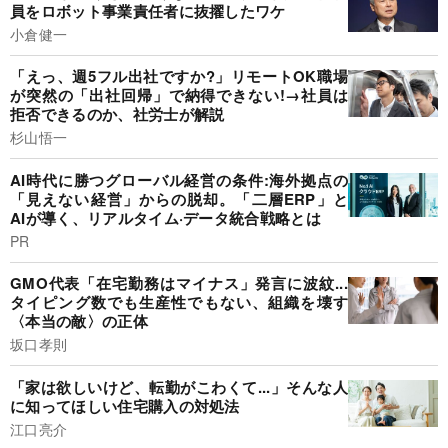
員をロボット事業責任者に抜擢したワケ
小倉健一
「えっ、週5フル出社ですか?」リモートOK職場
が突然の「出社回帰」で納得できない!→社員は
拒否できるのか、社労士が解説
杉山悟一
AI時代に勝つグローバル経営の条件:海外拠点の
「見えない経営」からの脱却。「二層ERP」と
AIが導く、リアルタイム·データ統合戦略とは
PR
GMO代表「在宅勤務はマイナス」発言に波紋...
タイピング数でも生産性でもない、組織を壊す
〈本当の敵〉の正体
坂口孝則
「家は欲しいけど、転勤がこわくて...」そんな人
に知ってほしい住宅購入の対処法
江口亮介