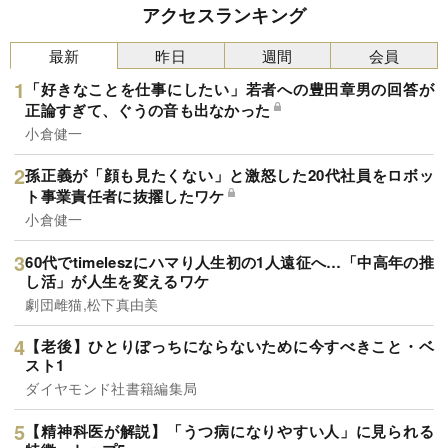
アクセスランキング
最新
昨日
週間
会員
「好きなことを仕事にしたい」若者への豊田章男の回答が
正論すぎて、ぐうの音も出なかった
小倉健一
孫正義が「顔も見たくない」と激怒した20代社員をロボッ
ト事業責任者に抜擢したワケ
小倉健一
60代でtimeleszにハマり人生初の1人遠征へ…「中高年の推
し活」が人生を変えるワケ
劇団雌猫,松下真由美
【老後】ひとりぼっちにならないために今すべきこと・ベ
スト1
ダイヤモンド社書籍編集局
【精神科医が解説】「うつ病になりやすい人」に見られる