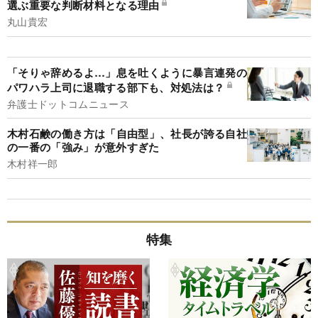
選ぶ重要な判断材料となる理由
丸山貴宏
「そりゃ辞めるよ…」息を吐くように暴言連発の
パワハラ上司に退職する部下も、対処法は？
弁護士ドットコムニュース
木村石鹸の働き方は「自由型」、社長が誇る自社
の一番の「強み」が意外すぎた
木村祥一郎
特集