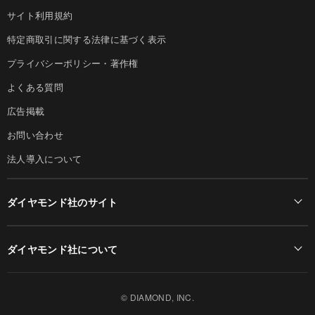
サイト利用規約
特定商取引に関する法律に基づく表示
プライバシーポリシー・著作権
よくある質問
広告掲載
お問い合わせ
法人導入について
ダイヤモンド社のサイト
Diamond Online(English)
ダイヤモンド社について
週刊ダイヤモンド
ダイヤモンド社TOP
DIAMONDハーバード・ビジネス・レビュー
© DIAMOND, INC.
会社概要
ダイヤモンドZAi（デジタル版）