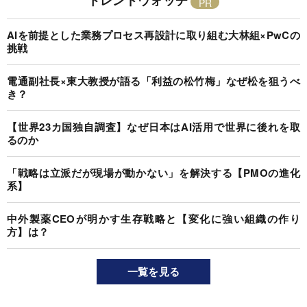
トレンドウォッチ
AIを前提とした業務プロセス再設計に取り組む大林組×PwCの
挑戦
電通副社長×東大教授が語る「利益の松竹梅」なぜ松を狙うべ
き？
【世界23カ国独自調査】なぜ日本はAI活用で世界に後れを取
るのか
「戦略は立派だが現場が動かない」を解決する【PMOの進化
系】
中外製薬CEOが明かす生存戦略と【変化に強い組織の作り
方】は？
一覧を見る