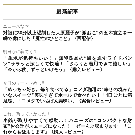
最新記事
ニュースな本
対談に30分以上遅刻した大原麗子が“激おこ”の五木寛之を一
瞬で虜にした「魔性のひとこと」〈再配信〉
明日なに着てく？
「生地が気持ちいい！」無印良品の“風を通すワイドパン
ツ”サラッと涼しくて快適！「さらりと着用できて嬉しい」
「今から秋、ずっといけそう」《購入レビュー》
今日のリーマンめし!!
「めっちゃ好き。毎年食べてる」コメダ珈琲の“幸せの塊みた
いなスイーツ”美味すぎてホールで食べたい！「1口ごとに満
足感」「コメダでいちばん美味い」《実食レビュー》
これ、買ってよかった！
小銭が取りやすくて感動…！ハニーズの“コンパクトな財
布”お会計がスムーズになった！「ぜーんぶ収まります」「こ
れからも愛用します」《購入レビュー》