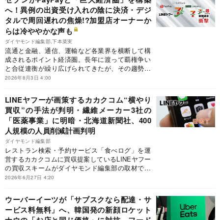
へ！異例の出資受け入れの陰に決済・デジ
タルで周回遅れの焦燥!?加盟店オーナーか
らは冷ややかな声も
ダイヤモンド編集部,下本菜実
流通と金融、通信、運輸など各業界を横断して構
成されるポイント経済圏。長年に渡って覇権争い
と合従連衡が繰り広げられてきたが、その趨勢を
一変させ得る巨大連合が誕生した。セブン＆ア
2026年8月3日 4:00
イ・ホールディングス（HD）は7月31日、ソフト
バンクやPayPay、三井住友カードからそれぞれ
LINEヤフーが画策するカカクコム“横やり
1000億円の出資を受け入れる資本・業務提携を発
買収”の手法が判明・繊維メーカー3社の
表したのだ。今後、各社の強みを持ち寄り、ポイ
「医薬事業」に明暗・北海道新聞社、400
ント経済圏を強化して顧客の囲い込みを図るとみ
られる。巨大連合が目指す将来像と、発足の経緯
人規模の人員削減計画判明
を詳報する。
ダイヤモンド編集部
レストラン検索・予約サービス「食べログ」を運
営するカカクコムに買収提案しているLINEヤフー
の買収スキームがダイヤモンド編集部の取材で分
かりました。米投資ファンドのベインキャピタル
2026年6月27日 4:20
と共同出資会社を設け、共同出資会社がカカクコ
ムにTOB（株式公開買い付け）を実施する方向で
ウーバーイーツが「サブスクなら配達・サ
す。ところが、詳細を見ると、法令に触れかねな
ービス料無料」へ、韓国発の新顔ロケット
いグレーなスキームであることが判明しました。
ナウの「お店と同じ価格」に対抗…フード