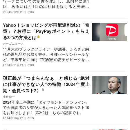
ワークについての制度を改訂し、原則的に週1
回、あるいは月1回の出社日を設けると発表し
た。フルリモートをしていた社員は、出社を拒否
2024年12月20日 6:00
することはできるのだろうか。労働問題に詳しい
笠置裕亮弁護士に聞いた。
Yahoo！ショッピングが再配達削減の「奇
策」？お得に「PayPayポイント」もらえ
る3つの方法とは
カーゴニュース
11月末のブラックフライデーや歳暮、ふるさと納
税の返礼品やお取り寄せ、各種バーゲンセールな
ど、年末年始に向けて宅配便の需要がピークを迎
えている。宅配便業界では最大手のヤマト運輸を
2024年11月21日 6:00
はじめ、かねて再配達が多いことを問題視してき
た。一方で、荷主側からも新しい取り組みが始ま
孫正義が「つまらんなぁ」と感じる“絶対
っている。ECサイト「Yahoo！ショッピング」
に仕事ができない人”の特徴〈2024年度上
が、電子マネー「PayPayポイント」を付与する
期・会員ベスト2〉
「再配達削減キャンペーン」を始めたのだ。
小倉健一
2024年度上半期に「ダイヤモンド・オンライン」
で会員読者の反響が大きかった人気記事ベスト10
をお届けします！ 第2位はこちらの記事です。
2024年10月23日 6:15