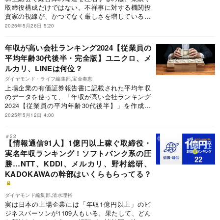
取締役構成だけではない。不祥事に対する機関投
資家の視線が、かつてなく厳しさを増している。
そこで機関投資家によって不祥事認定された上場
2025年5月26日 5:20
企業を集計し、ランキングを作成。不祥事の内容
と認定数の多さから、不祥事認定されやすい5つ
年収が高い会社ランキング2024【従業員の
のパターンが浮かび上がった。
平均年齢30代後半・完全版】ユニクロ、メ
ルカリ、LINEは何位？
ダイヤモンド・ライフ編集部,宝金奏恵
上場企業の有価証券報告書に記載された平均年収
のデータを使って、「年収が高い会社ランキング
2024【従業員の平均年齢30代後半】」を作成し
た。本社所在地はダイヤモンド社企業情報部調
2025年5月12日 4:00
べ。対象期間は、2023年5月期～24年4月期。単
体の従業員数が100人未満の企業は除外した。
＃22
【情報通信91人】1億円以上稼ぐ取締役・
実名年収ランキング！ソフトバンク系の圧
勝…NTT、KDDI、メルカリ、野村総研、
KADOKAWAの幹部はいくらもらってる？
ダイヤモンド編集部,清水理裕
実は日本の上場企業には「年収1億円以上」のビ
ジネスパーソンが1109人もいる。果たして、どん