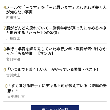
メールで「～です」を「～と思います」とわざわざ書く人
が知らない事実
西田延弘
脳がどんどん疲れていく…脳科学者が真っ先にやめるべき
と断言する「たった1つの習慣」
川島隆太
暴行・暴言を繰り返していた非行少年→教官が気づけなか
った「ある特徴」【マンガ】
宮口幸治
「いつまでも若々しい人」がやっている習慣・ベスト1
古川武士
「すぐ逃げる若手」にデキる上司が伝えている〈逆転の発
想〉
田中耕比古
ランキング一覧