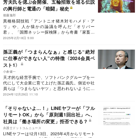
芳夫氏を偲ぶ会開催、五輪招致を巡る伝説
の興行師と電通の「暗闘」秘史
後藤逸郎
異種格闘技戦「アントニオ猪木対モハメド・ア
リ」や、人か猿かの論議を呼んだ「オリバー
君」、「国際ネッシー探検隊」から奇書『家畜人
ヤプー』などをプロデュースし、昭和をにぎわせ
2025年2月18日 5:00
た伝説の興行師の康芳夫氏が2024年末に逝去し
た。康氏に関わった経済界、政界、芸能界、文壇
孫正義が「つまらんなぁ」と感じる“絶対
等の第一人者による偲ぶ会が2月10日、東京都内
に仕事ができない人”の特徴〈2024会員ベ
で開かれ各人の思い出を熱く語った。ただ、参加
スト1〉
者の誰も触れなかったのがオリンピックを巡る康
氏と電通との“ケンカ”だった。
小倉健一
天才的な経営手腕で、ソフトバンクグループを一
代にして大企業に育て上げた孫正義氏。側近や社
員らは「つまらないヤツ」と思われないように、
必死に食らいついたという。そんな孫氏が会議で
2024年12月29日 11:10
大事にしたこととは？
「そりゃないよ…！」LINEヤフーが「フル
リモートOK」から「原則週1回出社」へ、
社員は「働き場所の変更」拒否できる？
弁護士ドットコムニュース
LINEヤフーは12月13日、2025年4月からリモート