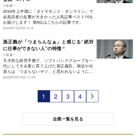
トの敗戦を運命付けることにもなった11年前
小倉健一
の“事件”をひもといていく。
2024年上半期に「ダイヤモンド・オンライン」で
会員読者の反響が大きかった人気記事ベスト10を
お届けします！ 第6位はこちらの記事です。
2024年7月25日 6:15
孫正義が「つまらんなぁ」と感じる“絶対
に仕事ができない人”の特徴
小倉健一
天才的な経営手腕で、ソフトバンクグループを一
代にして大企業に育て上げた孫正義氏。側近や社
員らは「つまらないヤツ」と思われないように、
必死に食らいついたという。そんな孫氏が会議で
2024年6月16日 11:00
大事にしたこととは？
1
2
3
4
企業一覧を見る