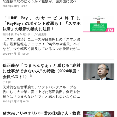
な顔触れなのだろうか？報酬が、諸外国に比べて
低過ぎるという指摘もあるだけに、年収が高いこ
2025年4月2日 5:20
と自体は批判されるべきではないだろう。ただ、
業績や株式市場からの評価が振るわないにもかか
「LINE Pay」のサービス終了に
わらず、1億円ももらっているのであれば、従業
「PayPay」のポイント改悪も！ 「スマホ
員や株主は心穏やかではいられないかもしれな
決済」の最新の動向に注目！
い。今回は、情報通信業界の役員報酬ランキング
を公開する。
朝日希新,ダイヤモンド・ザイ編集部
【スマホ決済】ニュースが目白押しの「スマホ決
済」最新情報をチェック！ PayPayや楽天、ペイ
など、今や幅広く普及しているスマホ決済だが、
最近になりサービスの終了やポイントの改悪な
2025年4月1日 12:00
ど、各方面でさまざまな動きが出てきている。そ
こで今回は、スマホ決済の最新情報を識者に取材
孫正義が「つまらんなぁ」と感じる“絶対
した。
に仕事ができない人”の特徴〈2024年度・
会員ベスト1〉
小倉健一
天才的な経営手腕で、ソフトバンクグループを一
代にして大企業に育て上げた孫正義氏。側近や社
員らは「つまらないヤツ」と思われないように、
必死に食らいついたという。そんな孫氏が会議で
2025年3月27日 6:05
大事にしたこととは？
猪木vsアリやオリバー君の仕掛け人・故康