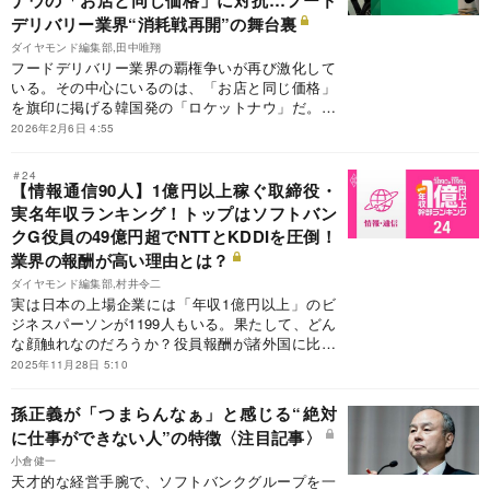
欧州系投資ファンドのEQTによるカカクコム買収
に事実上の横やりを入れる格好となったLINEヤフ
デリバリー業界“消耗戦再開”の舞台裏
ーのグレーな買収スキームとは。
ダイヤモンド編集部,田中唯翔
フードデリバリー業界の覇権争いが再び激化して
いる。その中心にいるのは、「お店と同じ価格」
を旗印に掲げる韓国発の「ロケットナウ」だ。同
サービスの急成長を受け、既存各社は価格戦略の
2026年2月6日 4:55
抜本的な見直しを迫られている。業界最大手の
Uber Eats（ウーバーイーツ）も、サブスクリプ
＃24
ション会員を対象に配達料とサービス料を無料化
【情報通信90人】1億円以上稼ぐ取締役・
する方針を打ち出し、真っ向から反撃に転じる。
実名年収ランキング！トップはソフトバン
だが、クーポンで一時的にシェアを奪っても、そ
クG役員の49億円超でNTTとKDDIを圧倒！
の先に待っているのはジリ貧の我慢比べに他なら
業界の報酬が高い理由とは？
ない。コロナ禍の教訓は生かされるのか。再び過
熱するフードデリバリー業界の舞台裏と、その構
ダイヤモンド編集部,村井令二
造的な課題を浮き彫りにする。
実は日本の上場企業には「年収1億円以上」のビ
ジネスパーソンが1199人もいる。果たして、どん
な顔触れなのだろうか？役員報酬が諸外国に比べ
て低過ぎるという指摘もあるだけに、年収が高い
2025年11月28日 5:10
こと自体は批判されるべきではないだろう。た
だ、業績や株式市場からの評価が振るわないにも
孫正義が「つまらんなぁ」と感じる“絶対
かかわらず、1億円ももらっているのであれば、
に仕事ができない人”の特徴〈注目記事〉
従業員や株主は心穏やかではいられないかもしれ
ない。今回は、情報通信業界の役員報酬ランキン
小倉健一
グを公開する。
天才的な経営手腕で、ソフトバンクグループを一