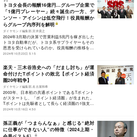
＃9
トヨタ会長の報酬16億円…グループ企業で
「1億円プレーヤー」続々誕生の一方、デ
ンソー・アイシンは低空飛行！役員報酬か
らグループ内序列を解明
ダイヤモンド編集部,宮井貴之
2024年3月期の決算で営業利益5兆円を稼ぎ出した
トヨタ自動車だが、トヨタ系サプライヤーもその
恩恵を受けられているのか。役員報酬の推移を分
析し、トヨタ役員の高額報酬の実態とグループ内
2024年10月23日 5:15
の序列を解明する。
楽天・三木谷浩史への「だまし討ち」が運
命付けたTポイントの敗北【ポイント経済
圏20年戦争】
ダイヤモンド編集部,名古屋和希
2003年、日本初の共通ポイントであるTポイント
がスタートし、「ポイント経済圏」が生まれた。
Tポイントは先駆者として長らく経済圏の1強支配
を続けてきたが、12年に勢力図を一変させること
2024年10月16日 4:50
になる出来事が起きる。それが、楽天（現楽天グ
ループ）会長兼社長、三木谷浩史への「だまし討
孫正義が「つまらんなぁ」と感じる“絶対
ち」である。これをきっかけに楽天はポイント経
に仕事ができない人”の特徴〈2024上期・
済圏の拡大に乗り出し、先行していたTポイント
会員ベスト6〉
の追い落としを図っていくことになる。Tポイン