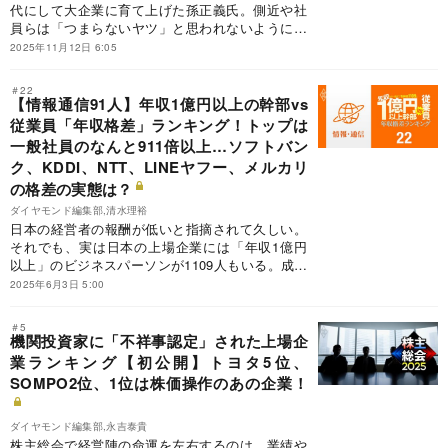
代にして大企業に育て上げた孫正義氏。側近や社
員らは「つまらないヤツ」と思われないように、
必死に食らいついたという。そんな孫氏が会議で
2025年11月12日 6:05
大事にしたこととは？
＃22
【情報通信91人】年収1億円以上の幹部vs
従業員「年収格差」ランキング！トップは
一般社員のなんと911倍以上…ソフトバン
ク、KDDI、NTT、LINEヤフー、メルカリ
の格差の実態は？
ダイヤモンド編集部,清水理裕
日本の経営者の報酬が低いと指摘されて久しい。
それでも、実は日本の上場企業には「年収1億円
以上」のビジネスパーソンが1109人もいる。成果
に見合った報酬を受け取ることは当然といえよ
2025年6月3日 5:00
う。ただし、大事なのは納得感だ。業績や株価が
振るわなければ株主は不満を持つだろうし、なに
＃5
より従業員の士気が下がる。そこで、今回は情報
機関投資家に「不祥事認定」された上場企
通信業界の1億円以上もらう役員と従業員の年収
業ランキング【初公開】トヨタ5位、
格差ランキングを作成。年収1億円以上の経営幹
SOMPO2位、1位は株価操作のあの企業！
部と一般社員の年収格差の実態は？実名ランキン
グで91人を検証する。
ダイヤモンド編集部,永吉泰貴
株主総会で経営陣の命運を左右するのは、業績や