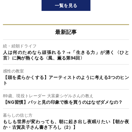
一覧を見る
最新記事
続・続朝ドライフ
人は何のためなら頑張れる？→「生きる力」が湧く〈ひと
言〉に胸が熱くなる〈風、薫る第94回〉
感性の教室
【頭を柔らかくする】アーティストのように考える3つのヒン
ト
89歳、現役トレーダー 大富豪シゲルさんの教え
【NG習慣】パッと見の印象で株を買うのはなぜダメなの？
暮らしの信じ方
もしも世界が変わっても、朝に起き出し夜眠りたい【朝か夜
か・古賀及子さん書き下ろし（2）】