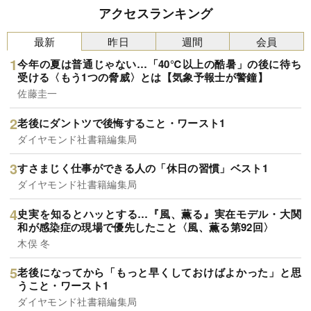
アクセスランキング
最新
昨日
週間
会員
今年の夏は普通じゃない…「40℃以上の酷暑」の後に待ち
受ける〈もう1つの脅威〉とは【気象予報士が警鐘】
佐藤圭一
老後にダントツで後悔すること・ワースト1
ダイヤモンド社書籍編集局
すさまじく仕事ができる人の「休日の習慣」ベスト1
ダイヤモンド社書籍編集局
史実を知るとハッとする…『風、薫る』実在モデル・大関
和が感染症の現場で優先したこと〈風、薫る第92回〉
木俣 冬
老後になってから「もっと早くしておけばよかった」と思
うこと・ワースト1
ダイヤモンド社書籍編集局