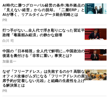
AI時代に勝つグローバル経営の条件:海外拠点の
「見えない経営」からの脱却。「二層ERP」と
AIが導く、リアルタイム·データ統合戦略とは
PR
打つ手がない...全人代で浮き彫りになった習近平
政権「毒薬頼み経済」の静かな崩壊
白川 司
中国の「日本軽視」全人代で鮮明に...中国政治の
後退を裏付ける「非常に重い」事実とは?
加藤嘉一
なぜ「フリーアドレス」は失敗するのか? 高額な
オフィス改修がムダになる「フリーアドレスの座
席予約が定着しない元凶」と組織の生産性を上げ
る解決策とは
PR