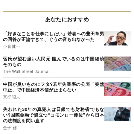
あなたにおすすめ
「好きなことを仕事にしたい」若者への豊田章男
の回答が正論すぎて、ぐうの音も出なかった
小倉健一
習氏が望む強い人民元 阻んでいるのは中国経済
そのもの
The Wall Street Journal
中国が臭いものにフタ?若年失業率の公表「突然
中止」で中国経済不信が止まらない
真壁昭夫
失われた30年の真犯人は日銀でも財務省でもな
い?国際金融で際立つ“コモンロー優位”から日本
の法制度を問い直す
金子 修