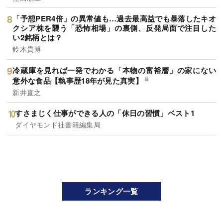
「予想PER4倍」の異常値も…過去最高益でも暴落したキオ
クシア株を襲う「恐怖相場」の裏側、反発局面で注目した
い2銘柄とは？
鈴木貴博
冷蔵庫を見れば一発でわかる「本物の富裕層」の家にない
意外な食品【執事歴18年が見た真実】
新井直之
すさまじく仕事ができる人の「休日の習慣」ベスト1
ダイヤモンド社書籍編集局
ランキング一覧