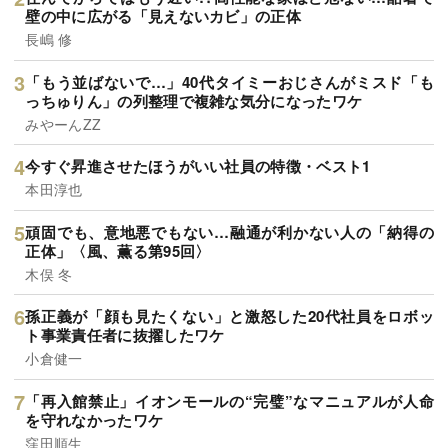
壁の中に広がる「見えないカビ」の正体
長嶋 修
「もう並ばないで…」40代タイミーおじさんがミスド「も
っちゅりん」の列整理で複雑な気分になったワケ
みやーんZZ
今すぐ昇進させたほうがいい社員の特徴・ベスト1
本田淳也
頑固でも、意地悪でもない…融通が利かない人の「納得の
正体」〈風、薫る第95回〉
木俣 冬
孫正義が「顔も見たくない」と激怒した20代社員をロボッ
ト事業責任者に抜擢したワケ
小倉健一
「再入館禁止」イオンモールの“完璧”なマニュアルが人命
を守れなかったワケ
窪田順生