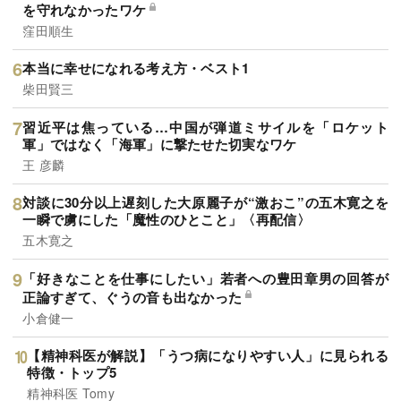
を守れなかったワケ
窪田順生
本当に幸せになれる考え方・ベスト1
柴田賢三
習近平は焦っている…中国が弾道ミサイルを「ロケット
軍」ではなく「海軍」に撃たせた切実なワケ
王 彦麟
対談に30分以上遅刻した大原麗子が“激おこ”の五木寛之を
一瞬で虜にした「魔性のひとこと」〈再配信〉
五木寛之
「好きなことを仕事にしたい」若者への豊田章男の回答が
正論すぎて、ぐうの音も出なかった
小倉健一
【精神科医が解説】「うつ病になりやすい人」に見られる
特徴・トップ5
精神科医 Tomy