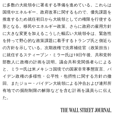
に多数の大統領令に署名する準備を進めている。これらは
国境やエネルギー、政府改革に関するもので、優先課題を
推進するため就任初日から大統領としての権限を行使する
形となる。移民やエネルギー政策、さらに政府の雇用方針
に大きな変更を加えるこうした幅広い大統領令は、緊急性
を持って野心的な政策課題に着手するトランプ氏と側近ら
の方針を示している。次期政権で次席補佐官（政策担当）
に就任するスティーブン・ミラー氏は19日午後、共和党幹
部数人に政権の計画を説明。議会共和党関係者らによる
と、ミラー氏は米メキシコ国境での国家非常事態宣言、バ
イデン政権の多様性・公平性・包摂性に関する方針の撤
回、またジョー・バイデン大統領による沖合および連邦所
有地での掘削制限の解除などを含む計画を議員らに伝え
た。