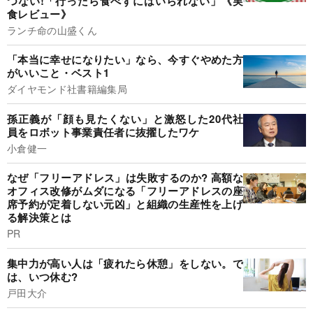
つない!「行ったら食べずにはいられない」《実
食レビュー》
ランチ命の山盛くん
「本当に幸せになりたい」なら、今すぐやめた方
がいいこと・ベスト1
ダイヤモンド社書籍編集局
孫正義が「顔も見たくない」と激怒した20代社
員をロボット事業責任者に抜擢したワケ
小倉健一
なぜ「フリーアドレス」は失敗するのか? 高額な
オフィス改修がムダになる「フリーアドレスの座
席予約が定着しない元凶」と組織の生産性を上げ
る解決策とは
PR
集中力が高い人は「疲れたら休憩」をしない。で
は、いつ休む?
戸田大介