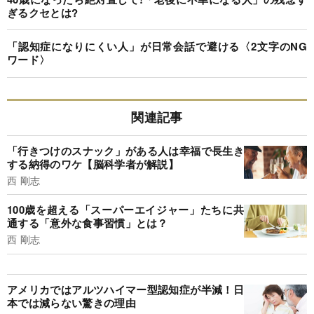
ぎるクセとは?
「認知症になりにくい人」が日常会話で避ける〈2文字のNG
ワード〉
関連記事
「行きつけのスナック」がある人は幸福で長生き
する納得のワケ【脳科学者が解説】
西 剛志
100歳を超える「スーパーエイジャー」たちに共
通する「意外な食事習慣」とは？
西 剛志
アメリカではアルツハイマー型認知症が半減！日
本では減らない驚きの理由