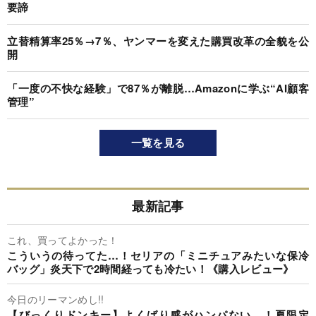
要諦
立替精算率25％→7％、ヤンマーを変えた購買改革の全貌を公
開
「一度の不快な経験」で87％が離脱…Amazonに学ぶ“AI顧客
管理”
一覧を見る
最新記事
これ、買ってよかった！
こういうの待ってた…！セリアの「ミニチュアみたいな保冷
バッグ」炎天下で2時間経っても冷たい！《購入レビュー》
今日のリーマンめし!!
【びっくりドンキー】よくばり感がハンパない…！夏限定