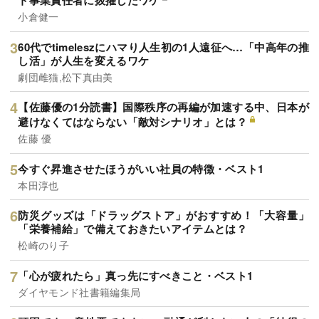
ト事業責任者に抜擢したワケ
小倉健一
60代でtimeleszにハマり人生初の1人遠征へ…「中高年の推
し活」が人生を変えるワケ
劇団雌猫,松下真由美
【佐藤優の1分読書】国際秩序の再編が加速する中、日本が
避けなくてはならない「敵対シナリオ」とは？
佐藤 優
今すぐ昇進させたほうがいい社員の特徴・ベスト1
本田淳也
防災グッズは「ドラッグストア」がおすすめ！「大容量」
「栄養補給」で備えておきたいアイテムとは？
松崎のり子
「心が疲れたら」真っ先にすべきこと・ベスト1
ダイヤモンド社書籍編集局