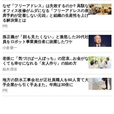
なぜ「フリーアドレス」は失敗するのか? 高額な
オフィス改修がムダになる「フリーアドレスの座
席予約が定着しない元凶」と組織の生産性を上げ
る解決策とは
PR
孫正義が「顔も見たくない」と激怒した20代社
員をロボット事業責任者に抜擢したワケ
小倉健一
老後に「気づけば一人ぼっち」の悲哀...お金がな
くても幸せになれる「友人作り」の始め方
柏木理佳
地方の防水工事会社が正社員職人を60人育て大
手企業から引く手あまた。年商は30倍に
PR