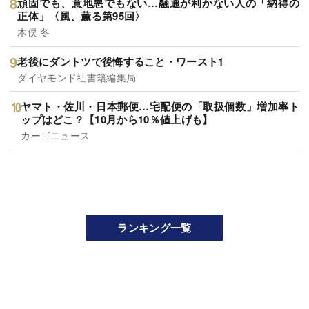
頑固でも、意地悪でもない…融通が利かない人の「納得の
正体」〈風、薫る第95回〉
木俣 冬
老後にダントツで後悔すること・ワースト1
ダイヤモンド社書籍編集局
ヤマト・佐川・日本郵便…宅配便の「取扱個数」増加率ト
ップはどこ？【10月から10％値上げも】
カーゴニュース
ランキング一覧