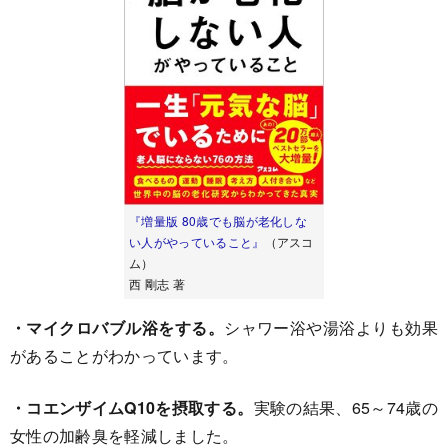
『増量版 80歳でも脳が老化しな
い人がやっていること』
（アスコ
ム）
西 剛志 著
・マイクロバブル浴をする。
シャワー浴や湯浴よりも効果
があることがわかっています。
・コエンザイムQ10を摂取する。
実験の結果、65～74歳の
女性の加齢臭を軽減しました。