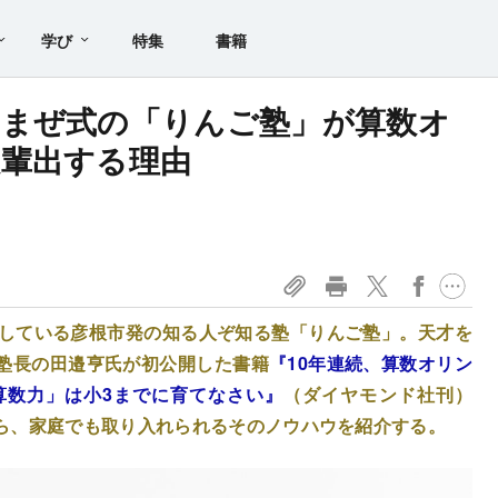
学び
特集
書籍
ゃまぜ式の「りんご塾」が算数オ
輩出する理由
出している彦根市発の知る人ぞ知る塾「りんご塾」。天才を
塾長の田邉亨氏が初公開した書籍
『10年連続、算数オリン
算数力」は小3までに育てなさい』
（ダイヤモンド社刊）
ら、家庭でも取り入れられるそのノウハウを紹介する。