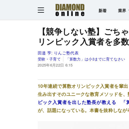
新着
業界
【競争しない塾】ごち
リンピック入賞者を多数
田邉 亨:
りんご塾代表
受験・子育て
「算数力」は小3までに育てなさい
2025年6月22日 6:15
10年連続で算数オリンピック入賞者を輩
生み出すそのユニークな教育メソッドを、
ピック入賞者を出した塾長が教える 「
が、話題になっている。本書を抜粋しなが