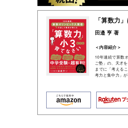
「算数力」
田邉 亨 著
＜内容紹介＞
10年連続で算数
ご塾」の、天才を
までに「考える
考力と集中力」が