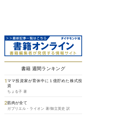
書籍 週間ランキング
ママ投資家が育休中に１億貯めた株式投
資
ちょる子 著
筋肉が全て
ガブリエル・ライオン 著/御立英史 訳