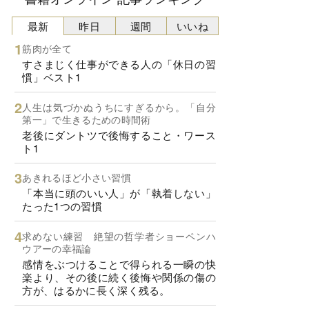
最新
昨日
週間
いいね
筋肉が全て
すさまじく仕事ができる人の「休日の習
慣」ベスト1
人生は気づかぬうちにすぎるから。「自分
第一」で生きるための時間術
老後にダントツで後悔すること・ワース
ト1
あきれるほど小さい習慣
「本当に頭のいい人」が「執着しない」
たった1つの習慣
求めない練習 絶望の哲学者ショーペンハ
ウアーの幸福論
感情をぶつけることで得られる一瞬の快
楽より、その後に続く後悔や関係の傷の
方が、はるかに長く深く残る。