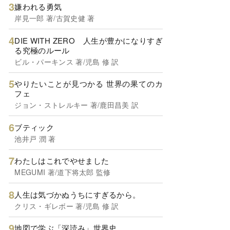
嫌われる勇気
岸見一郎 著/古賀史健 著
DIE WITH ZERO 人生が豊かになりすぎ
る究極のルール
ビル・パーキンス 著/児島 修 訳
やりたいことが見つかる 世界の果てのカ
フェ
ジョン・ストレルキー 著/鹿田昌美 訳
ブティック
池井戸 潤 著
わたしはこれでやせました
MEGUMI 著/道下将太郎 監修
人生は気づかぬうちにすぎるから。
クリス・ギレボー 著/児島 修 訳
地図で学ぶ「深読み」世界史