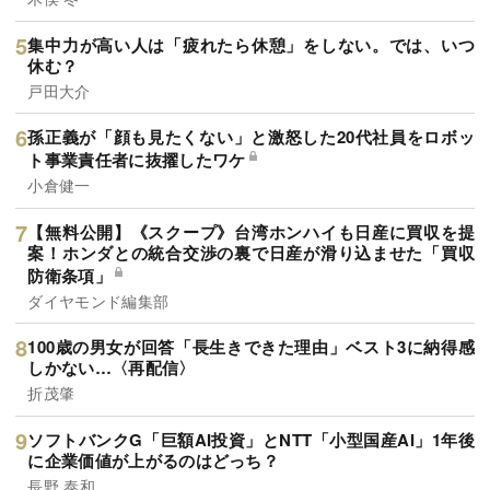
集中力が高い人は「疲れたら休憩」をしない。では、いつ
休む？
戸田大介
孫正義が「顔も見たくない」と激怒した20代社員をロボッ
ト事業責任者に抜擢したワケ
小倉健一
【無料公開】《スクープ》台湾ホンハイも日産に買収を提
案！ホンダとの統合交渉の裏で日産が滑り込ませた「買収
防衛条項」
ダイヤモンド編集部
100歳の男女が回答「長生きできた理由」ベスト3に納得感
しかない…〈再配信〉
折茂肇
ソフトバンクG「巨額AI投資」とNTT「小型国産AI」1年後
に企業価値が上がるのはどっち？
長野 泰和