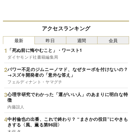
アクセスランキング
最新
昨日
週間
会員
「死ぬ前に悔やむこと」・ワースト1
ダイヤモンド社書籍編集局
パワー不足のジムニーノマド、なぜターボを付けないの？
→スズキ開発者の「意外な答え」
フェルディナント・ヤマグチ
心理学研究でわかった「運がいい人」のあまりに明白な特
徴
内藤誼人
中村倫也の出番、これで終わり？ “まさかの役目”にやきも
きする〈風、薫る第96回〉
木俣 冬