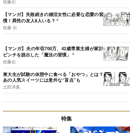
佐藤伝
【マンガ】失敗続きの婚活女性に必要な恋愛の習
慣！異性の友人8人いる？
佐藤 伝
【マンガ】夫の年収700万、42歳専業主婦が家計
ピンチを脱出した「魔法の習慣」
佐藤伝
東大生が試験の休憩中に食べる「おやつ」とは？
あの人気スイーツには意外な“盲点”も
土田淳真
特集