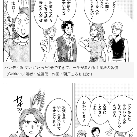
ハンディ版 マンガ たった1分でできて、一生が変わる！魔法の習慣
（Gakken／著者：佐藤伝、作画：朝戸ころも ほか）