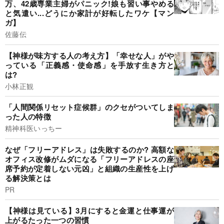
万、42歳専業主婦がパニック!娘も習い事やめる
と気遣い...どうにか家計が好転したワケ【マン
ガ】
佐藤伝
【神様が味方する人の考え方】「幸せな人」がや
っている「正義感・使命感」を手放す生き方と
は?
小林正観
「人間関係リセット症候群」のクセがついてしま
った人の特徴
精神科医いっちー
なぜ「フリーアドレス」は失敗するのか? 高額な
オフィス改修がムダになる「フリーアドレスの座
席予約が定着しない元凶」と組織の生産性を上げ
る解決策とは
PR
【神様は見ている】3月にすると金運と仕事運が
上がるたった一つの習慣