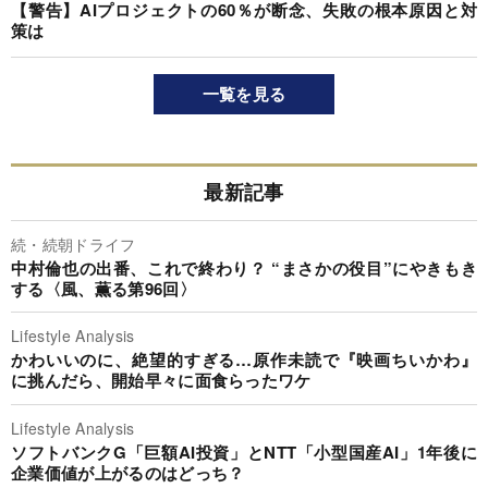
【警告】AIプロジェクトの60％が断念、失敗の根本原因と対
策は
一覧を見る
最新記事
続・続朝ドライフ
中村倫也の出番、これで終わり？ “まさかの役目”にやきもき
する〈風、薫る第96回〉
Lifestyle Analysis
かわいいのに、絶望的すぎる…原作未読で『映画ちいかわ』
に挑んだら、開始早々に面食らったワケ
Lifestyle Analysis
ソフトバンクG「巨額AI投資」とNTT「小型国産AI」1年後に
企業価値が上がるのはどっち？