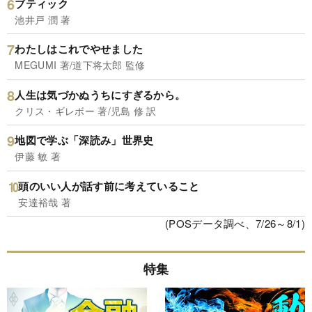
ブティック
池井戸 潤 著
わたしはこれでやせました
MEGUMI 著/道下将太郎 監修
人生は気づかぬうちにすぎるから。
クリス・ギレボー 著/児島 修 訳
地図で学ぶ「深読み」世界史
伊藤 敏 著
頭のいい人が話す前に考えていること
安達裕哉 著
(POSデータ調べ、7/26～8/1)
特集