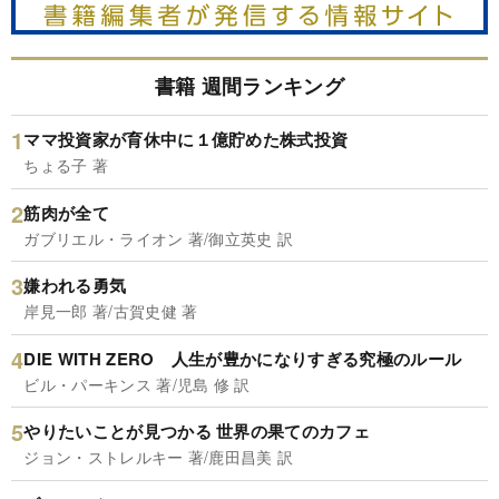
書籍 週間ランキング
ママ投資家が育休中に１億貯めた株式投資
ちょる子 著
筋肉が全て
ガブリエル・ライオン 著/御立英史 訳
嫌われる勇気
岸見一郎 著/古賀史健 著
DIE WITH ZERO 人生が豊かになりすぎる究極のルール
ビル・パーキンス 著/児島 修 訳
やりたいことが見つかる 世界の果てのカフェ
ジョン・ストレルキー 著/鹿田昌美 訳