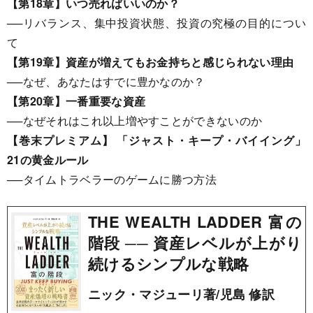
【第18章】いつ売ればいいのか？
──リバランス、集中投資状態、投資の究極の目的につい
て
【第19章】資産が増えてもお金持ちと感じられない理由
──なぜ、あなたはすでに豊かなのか？
【第20章】一番重要な資産
──なぜそれはこれ以上増やすことができないのか
【巻末プレミアム】 「ジャスト・キープ・バイイング」
21の黄金ルール
──タイムトラベラーのゲームに勝つ方法
THE WEALTH LADDER 富の
階段 ── 資産レベルが上がり
続けるシンプルな戦略
ニック・マジューリ著/児島 修訳