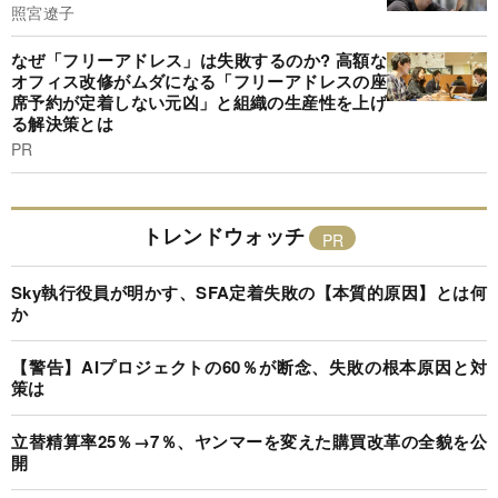
照宮遼子
なぜ「フリーアドレス」は失敗するのか? 高額な
オフィス改修がムダになる「フリーアドレスの座
席予約が定着しない元凶」と組織の生産性を上げ
る解決策とは
PR
トレンドウォッチ
Sky執行役員が明かす、SFA定着失敗の【本質的原因】とは何
か
【警告】AIプロジェクトの60％が断念、失敗の根本原因と対
策は
立替精算率25％→7％、ヤンマーを変えた購買改革の全貌を公
開