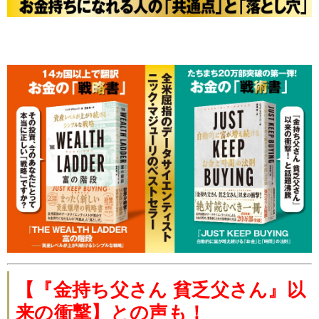
【『金持ち父さん 貧乏父さん』以
来の衝撃】との声も！