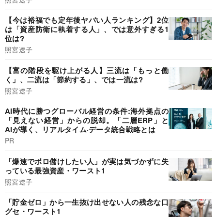
【今は裕福でも定年後ヤバい人ランキング】2位
は「資産防衛に執着する人」、では意外すぎる1
位は?
照宮遼子
【富の階段を駆け上がる人】三流は「もっと働
く」、二流は「節約する」、では一流は?
照宮遼子
AI時代に勝つグローバル経営の条件:海外拠点の
「見えない経営」からの脱却。「二層ERP」と
AIが導く、リアルタイム·データ統合戦略とは
PR
「爆速でボロ儲けしたい人」が実は気づかずに失
っている最強資産・ワースト1
照宮遼子
「貯金ゼロ」から一生抜け出せない人の残念な口
グセ・ワースト1