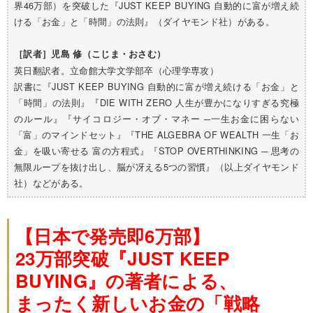
界46万部）を突破した『JUST KEEP BUYING 自動的に富が増え続
ける「お金」と「時間」の法則』（ダイヤモンド社）がある。
［訳者］
児島 修（こじま・おさむ）
英日翻訳者。立命館大学文学部卒（心理学専攻）
訳書に『JUST KEEP BUYING 自動的に富が増え続ける「お金」と
「時間」の法則』『DIE WITH ZERO 人生が豊かになりすぎる究極
のルール』『サイコロジー・オブ・マネー ─一生お金に困らない
「富」のマインドセット』『THE ALGEBRA OF WEALTH 一生「お
金」を吸い寄せる 富の方程式』『STOP OVERTHINKING ─ 思考の
無限ループを抜け出し、脳が冴える5つの習慣』（以上ダイヤモンド
社）などがある。
【日本で発売即6万部】
23万部突破『JUST KEEP
BUYING』の著者による、
まったく新しいお金の「戦略