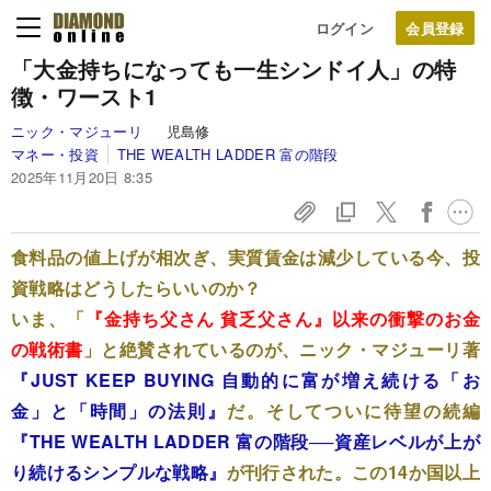
ログイン
「大金持ちになっても一生シンドイ人」の特
徴・ワースト1
ニック・マジューリ
児島修
マネー・投資
THE WEALTH LADDER 富の階段
2025年11月20日 8:35
食料品の値上げが相次ぎ、実質賃金は減少している今、投
資戦略はどうしたらいいのか？
いま、「
『金持ち父さん 貧乏父さん』以来の衝撃のお金
の戦術書
」と絶賛されているのが、ニック・マジューリ著
『JUST KEEP BUYING 自動的に富が増え続ける「お
金」と「時間」の法則』
だ。そしてついに待望の続編
『THE WEALTH LADDER 富の階段──資産レベルが上が
り続けるシンプルな戦略』
が刊行された。この14か国以上