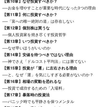
【第10章】なぜ投資すべきか？
──お金を増やすことが重要な時代になった3つの理由
【第11章】何に投資すべきか？
──「富への唯一絶対の道」は存在しない
【第12章】個別株は買うな
──個人投資家を焼き尽くす投資哲学
【第13章】いつ投資すべきか？
──なぜ早いほうがいいのか
【第14章】安値を待つべきではない理由
──神でさえ「ドルコスト平均法」には勝てない
【第15章】投資が「運」に左右される理由
──と、なぜ「運」を気にしすぎる必要がないのか？
【第16章】相場の変動を恐れるな
──投資で成功するための「入場料」
【第17章】暴落時の投資法
──パニック時でも平静さを保つメンタル