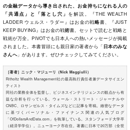
の金融データから導き出された、お金持ちになれる人の
「共通点」と「落とし穴」
を解説。『THE WEALTH
LADDER ウェルス・ラダー』はお金の戦
略
書、『JUST
KEEP BUYING』はお金の戦
術
書。セットで読むと戦略と
戦術が万全。PIVOTでも日本人への熱いメッセージが掲載
されました。本書冒頭にも親日家の著者から「
日本のみな
さんへ
」があります。ぜひチェックしてみてください。
［著者］ニック・マジューリ（Nick Maggiulli）
Ritholtz Wealth Management社の最高執行責任者兼データサイエン
ティスト
同社の業務全体を監督し、ビジネスインテリジェンスの観点から有
益な分析を行っている。ウォール・ストリート・ジャーナルや
CNBC、ロサンゼルス・タイムズなどに記事を寄稿。緻密なデータ
に基づくパーソナル・ファイナンス関連の人気ブログ
「OfDollarsAndData.com」を執筆している。スタンフォード大学卒
（経済学学位）。ニューヨーク市在住。著書に日本で20万部（全世