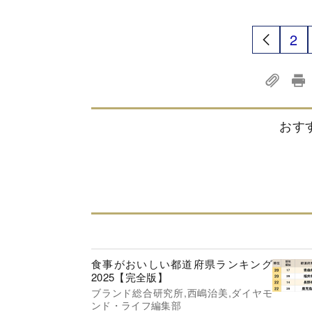
2
おす
利上げに動かぬ日銀の「落とし穴」、低い
ンフレ率見て政策金利を据え置くのは“循環論
食事がおいしい都道府県ランキング
2025【完全版】
ブランド総合研究所,西嶋治美,ダイヤモ