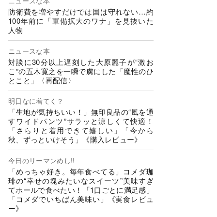
ニュースな本
防衛費を増やすだけでは国は守れない…約
100年前に「軍備拡大のワナ」を見抜いた
人物
ニュースな本
対談に30分以上遅刻した大原麗子が“激お
こ”の五木寛之を一瞬で虜にした「魔性のひ
とこと」〈再配信〉
明日なに着てく？
「生地が気持ちいい！」無印良品の“風を通
すワイドパンツ”サラッと涼しくて快適！
「さらりと着用できて嬉しい」「今から
秋、ずっといけそう」《購入レビュー》
今日のリーマンめし!!
「めっちゃ好き。毎年食べてる」コメダ珈
琲の“幸せの塊みたいなスイーツ”美味すぎ
てホールで食べたい！「1口ごとに満足感」
「コメダでいちばん美味い」《実食レビュ
ー》