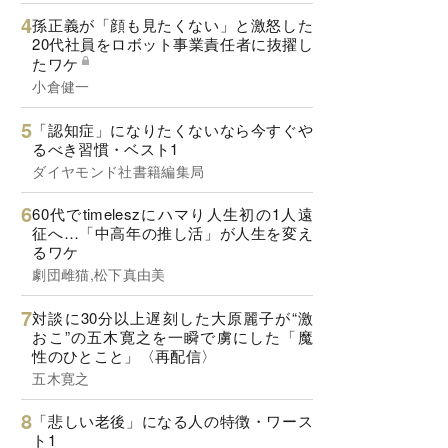
孫正義が「顔も見たくない」と激怒した
20代社員をロボット事業責任者に抜擢し
たワケ
小倉健一
「認知症」になりたくないなら今すぐや
るべき習慣・ベスト1
ダイヤモンド社書籍編集局
60代でtimeleszにハマり人生初の1人遠
征へ…「中高年の推し活」が人生を変え
るワケ
劇団雌猫,松下真由美
対談に30分以上遅刻した大原麗子が“激
おこ”の五木寛之を一瞬で虜にした「魔
性のひとこと」〈再配信〉
五木寛之
「悲しい老後」になる人の特徴・ワース
ト1