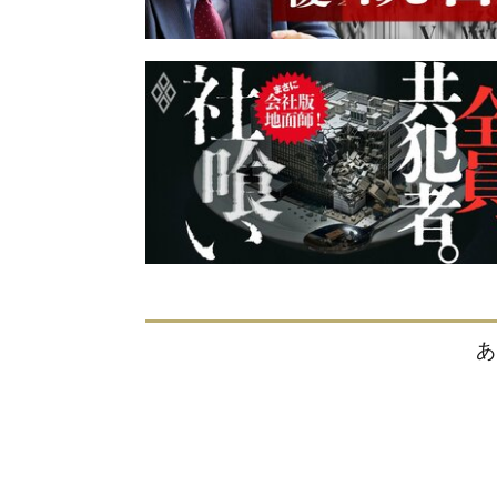
あ
「好きなことを仕事にしたい」若者
への豊田章男の回答が正論すぎて、
ぐうの音も出なかった
小倉健一