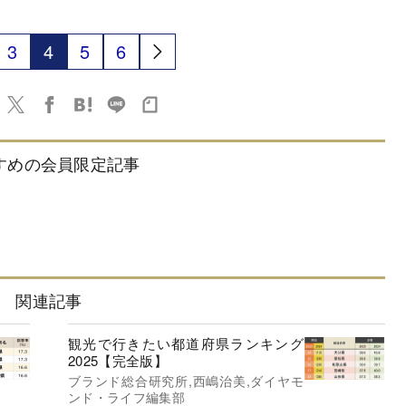
3
4
5
6
すめの会員限定記事
期待イ
高すぎる新米は「ふるさと納税」がおすすめ!元
法”
「中の人」イチオシの“コスパ最強”返礼品とは?
〈新米3選・食品8選〉
関連記事
観光で行きたい都道府県ランキング
2025【完全版】
ブランド総合研究所,西嶋治美,ダイヤモ