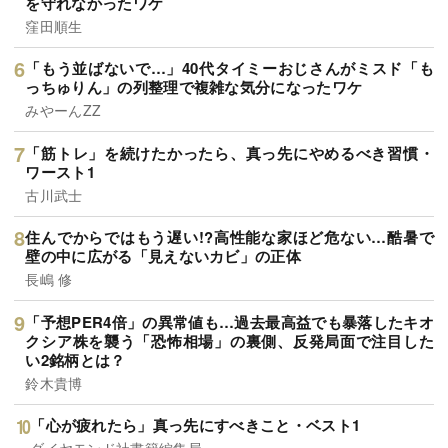
を守れなかったワケ
窪田順生
「もう並ばないで…」40代タイミーおじさんがミスド「も
っちゅりん」の列整理で複雑な気分になったワケ
みやーんZZ
「筋トレ」を続けたかったら、真っ先にやめるべき習慣・
ワースト1
古川武士
住んでからではもう遅い!?高性能な家ほど危ない…酷暑で
壁の中に広がる「見えないカビ」の正体
長嶋 修
「予想PER4倍」の異常値も…過去最高益でも暴落したキオ
クシア株を襲う「恐怖相場」の裏側、反発局面で注目した
い2銘柄とは？
鈴木貴博
「心が疲れたら」真っ先にすべきこと・ベスト1