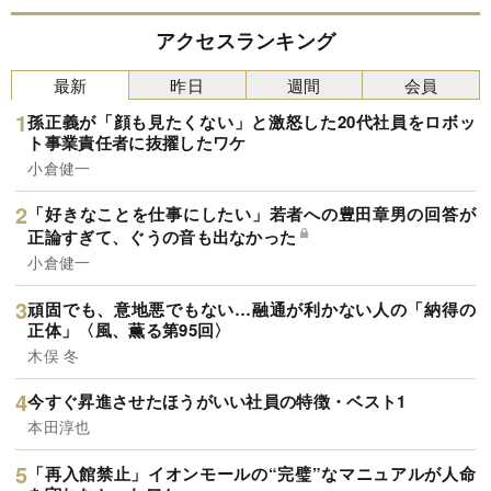
アクセスランキング
最新
昨日
週間
会員
孫正義が「顔も見たくない」と激怒した20代社員をロボッ
ト事業責任者に抜擢したワケ
小倉健一
「好きなことを仕事にしたい」若者への豊田章男の回答が
正論すぎて、ぐうの音も出なかった
小倉健一
頑固でも、意地悪でもない…融通が利かない人の「納得の
正体」〈風、薫る第95回〉
木俣 冬
今すぐ昇進させたほうがいい社員の特徴・ベスト1
本田淳也
「再入館禁止」イオンモールの“完璧”なマニュアルが人命