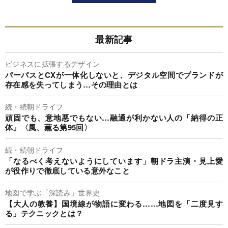
最新記事
ビジネスに拡張するデザイン
パーパスとCXが一体化しないと、デジタル空間でブランドが
存在感を失ってしまう…その理由とは
続・続朝ドライフ
頑固でも、意地悪でもない…融通が利かない人の「納得の正
体」〈風、薫る第95回〉
続・続朝ドライフ
「なるべく考えないようにしています」朝ドラ主演・見上愛
が役作りで徹底している意外なこと
地図で学ぶ「深読み」世界史
【大人の教養】国境線が物語に変わる……地図を「二度見す
る」テクニックとは？