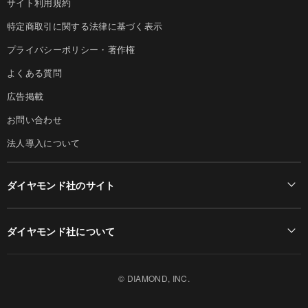
サイト利用規約
特定商取引に関する法律に基づく表示
プライバシーポリシー・著作権
よくある質問
広告掲載
お問い合わせ
法人導入について
ダイヤモンド社のサイト
Diamond Online(English)
ダイヤモンド社について
週刊ダイヤモンド
ダイヤモンド社TOP
DIAMONDハーバード・ビジネス・レビュー
© DIAMOND, INC.
会社概要
ダイヤモンドZAi（デジタル版）