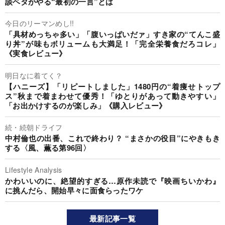
談ベタがやる“最初の一言”とは
今日のリーマンめし!!
「具材めっちゃ多い」「腹いっぱいだァ」すき家の“てんこ盛
り丼”が味もボリュームも大満足！「完全栄養食だろコレ」
《実食レビュー》
明日なに着てく？
【ハニーズ】「リピートしました」1480円の“着痩せトップ
ス”秋まで着まわせて優秀！「ゆとりがあって動きやすい」
「お出かけするのが楽しみ」《購入レビュー》
続・続朝ドライフ
中村倫也の出番、これで終わり？ “まさかの役目”にやきもき
する〈風、薫る第96回〉
Lifestyle Analysis
かわいいのに、絶望的すぎる…原作未読で『映画ちいかわ』
に挑んだら、開始早々に面食らったワケ
最新記事一覧