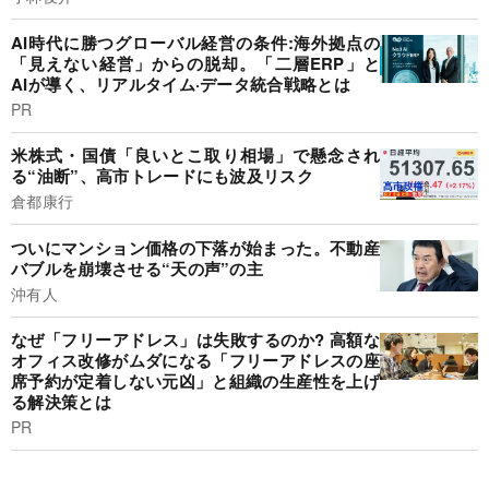
AI時代に勝つグローバル経営の条件:海外拠点の
「見えない経営」からの脱却。「二層ERP」と
AIが導く、リアルタイム·データ統合戦略とは
PR
米株式・国債「良いとこ取り相場」で懸念され
る“油断”、高市トレードにも波及リスク
倉都康行
ついにマンション価格の下落が始まった。不動産
バブルを崩壊させる“天の声”の主
沖有人
なぜ「フリーアドレス」は失敗するのか? 高額な
オフィス改修がムダになる「フリーアドレスの座
席予約が定着しない元凶」と組織の生産性を上げ
る解決策とは
PR