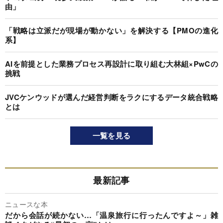
由」
「戦略は立派だが現場が動かない」を解決する【PMOの進化
系】
AIを前提とした業務プロセス再設計に取り組む大林組×PwCの
挑戦
JVCケンウッドが選んだ経営判断をラクにするデータ統合戦略
とは
一覧を見る
最新記事
ニュースな本
だから会話が続かない…「温泉旅行に行ったんですよ～」雑