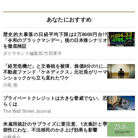
あなたにおすすめ
歴史的大暴落の日経平均下限は2万8000円台!?
「令和のブラックマンデー」後の日本株シナリオ
を徹底検証
ダイヤモンド編集部,竹田孝洋
「経営危機だ」と文春砲を被弾、株価8分の1に...
不動産ファンド「ケネディクス」元社長がリーマ
ンショックから立ち直れたワケ
川島 敦
プライベートクレジットは大きな脅威でない、恐
らくは
The Wall Street Journal
米雇用統計のサプライズに要注意、1次集計と季
節性にわな、不法移民のかさ上げ効果も影響
小林俊介