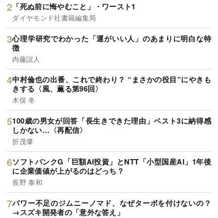
「死ぬ前に悔やむこと」・ワースト1
ダイヤモンド社書籍編集局
心理学研究でわかった「運がいい人」のあまりに明白な特
徴
内藤誼人
中村倫也の出番、これで終わり？ “まさかの役目”にやきも
きする〈風、薫る第96回〉
木俣 冬
100歳の男女が回答「長生きできた理由」ベスト3に納得感
しかない…〈再配信〉
折茂肇
ソフトバンクG「巨額AI投資」とNTT「小型国産AI」1年後
に企業価値が上がるのはどっち？
長野 泰和
パワー不足のジムニーノマド、なぜターボを付けないの？
→スズキ開発者の「意外な答え」