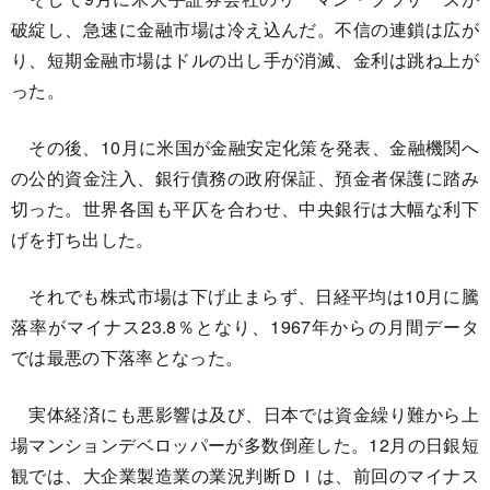
破綻し、急速に金融市場は冷え込んだ。不信の連鎖は広が
り、短期金融市場はドルの出し手が消滅、金利は跳ね上が
った。
その後、10月に米国が金融安定化策を発表、金融機関へ
の公的資金注入、銀行債務の政府保証、預金者保護に踏み
切った。世界各国も平仄を合わせ、中央銀行は大幅な利下
げを打ち出した。
それでも株式市場は下げ止まらず、日経平均は10月に騰
落率がマイナス23.8％となり、1967年からの月間データ
では最悪の下落率となった。
実体経済にも悪影響は及び、日本では資金繰り難から上
場マンションデベロッパーが多数倒産した。12月の日銀短
観では、大企業製造業の業況判断ＤＩは、前回のマイナス