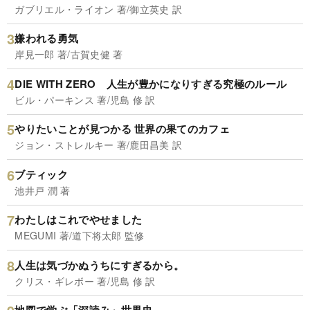
ガブリエル・ライオン 著/御立英史 訳
嫌われる勇気
岸見一郎 著/古賀史健 著
DIE WITH ZERO 人生が豊かになりすぎる究極のルール
ビル・パーキンス 著/児島 修 訳
やりたいことが見つかる 世界の果てのカフェ
ジョン・ストレルキー 著/鹿田昌美 訳
ブティック
池井戸 潤 著
わたしはこれでやせました
MEGUMI 著/道下将太郎 監修
人生は気づかぬうちにすぎるから。
クリス・ギレボー 著/児島 修 訳