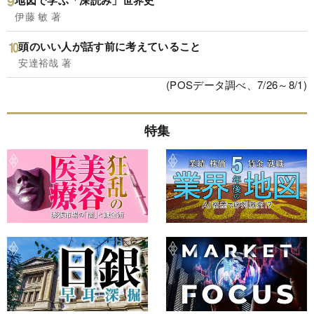
地図で学ぶ「深読み」世界史
伊藤 敏 著
頭のいい人が話す前に考えていること
安達裕哉 著
(POSデータ調べ、7/26～8/1)
特集