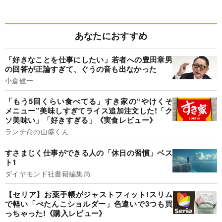
あなたにおすすめ
「好きなことを仕事にしたい」若者への豊田章男
の回答が正論すぎて、ぐうの音も出なかった
小倉健一
「もう5回くらい食べてる」すき家の“やけくそ
メニュー”美味しすぎてライス追加注文した!「ク
ソ美味い」「好きすぎる」《実食レビュー》
ランチ命の山盛くん
すさまじく仕事ができる人の「休日の習慣」ベス
ト1
ダイヤモンド社書籍編集局
【セリア】お薬手帳がジャストフィット!スリム
で軽い「ぺたんこショルダー」色違いで3つも買
っちゃった!《購入レビュー》