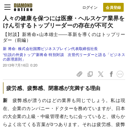
ログイン
人々の健康を保つには
医療・ヘルスケア業界を
けん引する
トップリーダーの存在が不可欠
【対談】新将命×山本雄士――革新を導くのはトップリー
ダー（前編）
新 将命:
株式会社国際ビジネスブレイン代表取締役社長
“伝説の外資トップ”新将命 特別対談 次世代リーダーと語る「ビジネス
の原理原則」
2013年7月16日 0:20
疲労感、疲弊感、閉塞感が充満する理由
新
疲弊感が漂うのはどの業界も同じでしょう。私は現
在、企業のカンパニー・ドクターを務めていますが、日本
の大企業の上級・中級管理者たちに会っていると、彼らか
らよく出てくる言葉が3つあります。それは疲労感、疲弊