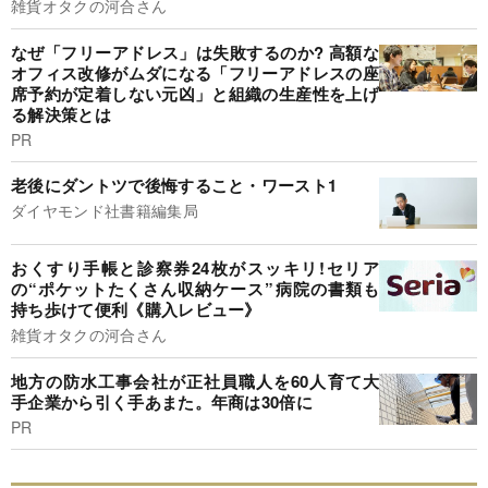
雑貨オタクの河合さん
なぜ「フリーアドレス」は失敗するのか? 高額な
オフィス改修がムダになる「フリーアドレスの座
席予約が定着しない元凶」と組織の生産性を上げ
る解決策とは
PR
老後にダントツで後悔すること・ワースト1
ダイヤモンド社書籍編集局
おくすり手帳と診察券24枚がスッキリ!セリア
の“ポケットたくさん収納ケース”病院の書類も
持ち歩けて便利《購入レビュー》
雑貨オタクの河合さん
地方の防水工事会社が正社員職人を60人育て大
手企業から引く手あまた。年商は30倍に
PR