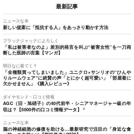
最新記事
ニュースな本
新しい提案に「抵抗する人」をあっさり動かす方法
ブラックジャックによろしく
「私は被害者なのよ」差別的発言を叫ぶ“被害女性”を一刀両
断した医師の言葉【マンガ】
明日なに着てく？
「全種類買ってしまいました」ユニクロ×サンリオの“ひんや
りルームウェア”に絶賛の声「とにかく超可愛い」「部屋着に
欠かせません」《購入レビュー》
ダイヤモンド・口コミ情報
AGC（旧・旭硝子）の40代前半・シニアマネージャー級の年
収は？【5000件の口コミ情報データ】
ニュースな本
脳の神経細胞の修復を助ける…最新研究で注目の「身近な食