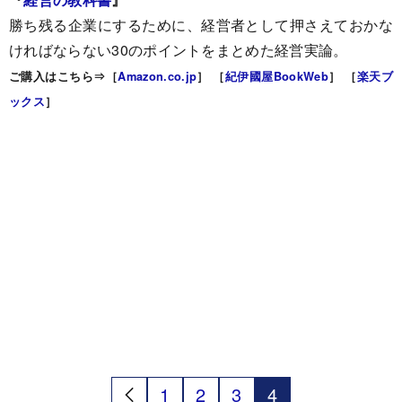
勝ち残る企業にするために、経営者として押さえておかな
ければならない30のポイントをまとめた経営実論。
ご購入はこちら⇒［
Amazon.co.jp
］ ［
紀伊國屋BookWeb
］ ［
楽天ブ
ックス
］
1
2
3
4