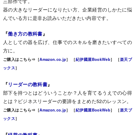
三部作です。
器の大きなリーダーになりたい方、企業経営のしかたに悩
んでいる方に是非お読みいただきたい内容です。
『
働き方の教科書
』
人としての器を広げ、仕事でのスキルを磨きたいすべての
方に。
ご購入はこちら⇒［
Amazon.co.jp
］ ［
紀伊國屋BookWeb
］ ［
楽天ブ
ックス
］
『
リーダーの教科書
』
部下を持つとはどういうことか？人を育てるうえでの心得
とは？ビジネスリーダーの要諦をまとめた52のレッスン。
ご購入はこちら⇒［
Amazon.co.jp
］ ［
紀伊國屋BookWeb
］ ［
楽天ブ
ックス
］
『
経営の教科書
』