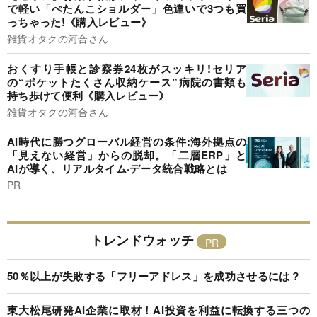
で軽い「ぺたんこショルダー」色違いで3つも買
っちゃった!《購入レビュー》
雑貨オタクの河合さん
おくすり手帳と診察券24枚がスッキリ!セリア
の“ポケットたくさん収納ケース”病院の書類も
持ち歩けて便利《購入レビュー》
雑貨オタクの河合さん
AI時代に勝つグローバル経営の条件:海外拠点の
「見えない経営」からの脱却。「二層ERP」と
AIが導く、リアルタイム·データ統合戦略とは
PR
トレンドウォッチ
50％以上が失敗する「フリーアドレス」を成功させるには？
東大松尾研発AI企業に取材！AI投資を利益に転換する三つの