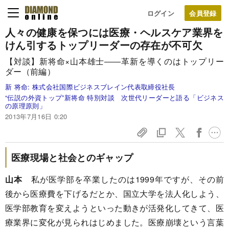
ログイン
人々の健康を保つには
医療・ヘルスケア業界を
けん引する
トップリーダーの存在が不可欠
【対談】新将命×山本雄士――革新を導くのはトップリー
ダー（前編）
新 将命:
株式会社国際ビジネスブレイン代表取締役社長
“伝説の外資トップ”新将命 特別対談 次世代リーダーと語る「ビジネス
の原理原則」
2013年7月16日 0:20
医療現場と社会とのギャップ
山本
私が医学部を卒業したのは1999年ですが、その前
後から医療費を下げるだとか、国立大学を法人化しよう、
医学部教育を変えようといった動きが活発化してきて、医
療業界に変化が見られはじめました。医療崩壊という言葉