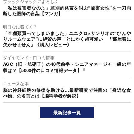
ブラックジャックによろしく
「私は被害者なのよ」差別的発言を叫ぶ“被害女性”を一刀両
断した医師の言葉【マンガ】
明日なに着てく？
「全種類買ってしまいました」ユニクロ×サンリオの“ひんや
りルームウェア”に絶賛の声「とにかく超可愛い」「部屋着に
欠かせません」《購入レビュー》
ダイヤモンド・口コミ情報
AGC（旧・旭硝子）の40代前半・シニアマネージャー級の年
収は？【5000件の口コミ情報データ】
ニュースな本
脳の神経細胞の修復を助ける…最新研究で注目の「身近な食
べ物」の名前とは【脳科学者が解説】
最新記事一覧