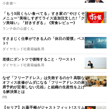
小倉健一
「もう5回くらい食べてる」すき家の“やけくそ
メニュー”美味しすぎてライス追加注文した!「ク
ソ美味い」「好きすぎる」《実食レビュー》
ランチ命の山盛くん
すさまじく仕事ができる人の「休日の習慣」ベス
ト1
ダイヤモンド社書籍編集局
老後にダントツで後悔すること・ワースト1
ダイヤモンド社書籍編集局
なぜ「フリーアドレス」は失敗するのか? 高額な
オフィス改修がムダになる「フリーアドレスの座
席予約が定着しない元凶」と組織の生産性を上げ
る解決策とは
PR
【セリア】お薬手帳がジャストフィット!スリム