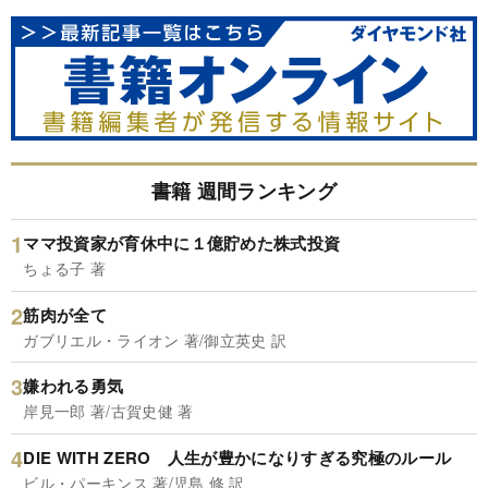
書籍 週間ランキング
ママ投資家が育休中に１億貯めた株式投資
ちょる子 著
筋肉が全て
ガブリエル・ライオン 著/御立英史 訳
嫌われる勇気
岸見一郎 著/古賀史健 著
DIE WITH ZERO 人生が豊かになりすぎる究極のルール
ビル・パーキンス 著/児島 修 訳