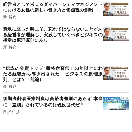
経営者として考えるダイバーシティマネジメント
における女性の新しい働き方と価値観の創出
新 将命
窮地に立った時こそ、忘れてはならないことがあ
る経営者が理解し、実践していくべきビジネスの
極意は原理原則にあり
新 将命
“伝説の外資トップ”新将命直伝！50年以上にわ
たる経験から導き出された「ビジネスの原理原
則」とは？（前編）
新 将命
後期高齢者医療制度は高齢者差別にあらず 本当
に「差別」されているのは現役世代だ
西沢和彦