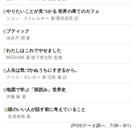
やりたいことが見つかる 世界の果てのカフェ
ジョン・ストレルキー 著/鹿田昌美 訳
ブティック
池井戸 潤 著
わたしはこれでやせました
MEGUMI 著/道下将太郎 監修
人生は気づかぬうちにすぎるから。
クリス・ギレボー 著/児島 修 訳
地図で学ぶ「深読み」世界史
伊藤 敏 著
頭のいい人が話す前に考えていること
安達裕哉 著
(POSデータ調べ、7/26～8/1)