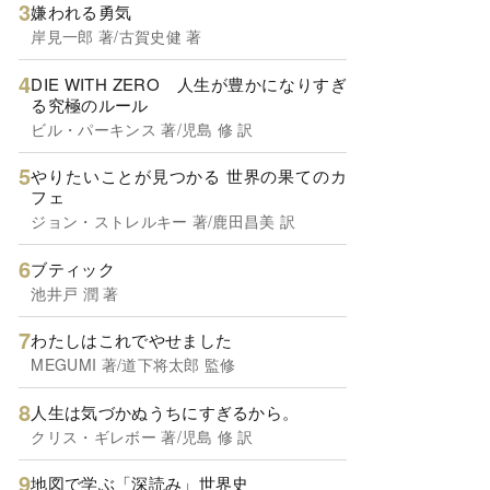
嫌われる勇気
岸見一郎 著/古賀史健 著
DIE WITH ZERO 人生が豊かになりすぎ
る究極のルール
ビル・パーキンス 著/児島 修 訳
やりたいことが見つかる 世界の果てのカ
フェ
ジョン・ストレルキー 著/鹿田昌美 訳
ブティック
池井戸 潤 著
わたしはこれでやせました
MEGUMI 著/道下将太郎 監修
人生は気づかぬうちにすぎるから。
クリス・ギレボー 著/児島 修 訳
地図で学ぶ「深読み」世界史