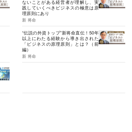
ないことがある経営者が理解し、実
践していくべきビジネスの極意は原
理原則にあり
新 将命
“伝説の外資トップ”新将命直伝！50年
以上にわたる経験から導き出された
「ビジネスの原理原則」とは？（前
編）
新 将命