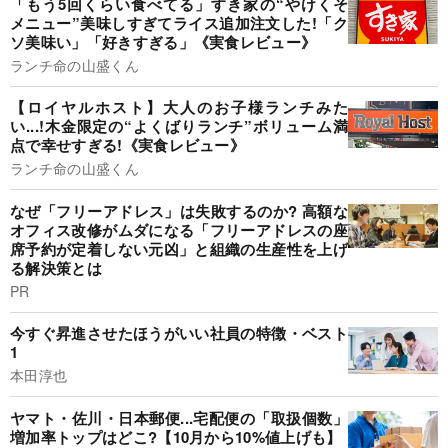
「もう5回くらい食べてる」すき家の“やけくそ
メニュー”美味しすぎてライス追加注文した!「ク
ソ美味い」「好きすぎる」《実食レビュー》
ランチ命の山盛くん
【ロイヤルホスト】大人のお子様ランチみた
い...!木金限定の“よくばりランチ”ボリューム満
点で幸せすぎる!《実食レビュー》
ランチ命の山盛くん
なぜ「フリーアドレス」は失敗するのか? 高額な
オフィス改修がムダになる「フリーアドレスの座
席予約が定着しない元凶」と組織の生産性を上げ
る解決策とは
PR
今すぐ昇進させたほうがいい社員の特徴・ベスト
1
本田淳也
ヤマト・佐川・日本郵便...宅配便の「取扱個数」
増加率トップはどこ?【10月から10%値上げも】