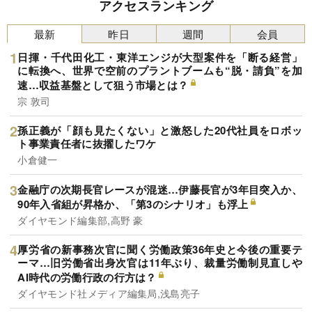
アクセスランキング
最新
昨日
週間
会員
日揮・千代田化工・東洋エンジが大型案件を「断る経営」
に転換へ、世界で空前のプラントブームも“脱・請負”を加
速…収益基盤として狙う市場とは？
宗 敦司
孫正義が「顔も見たくない」と激怒した20代社員をロボッ
ト事業責任者に抜擢したワケ
小倉健一
金融庁の次期長官レースが混迷…伊藤長官が3年目突入か、
90年入省組が昇格か、「第3のシナリオ」も浮上
ダイヤモンド編集部,高野 豪
厚労省の新事務次官に聞く労働政策36年史と今後の重要テ
ーマ…旧労働省出身次官は11年ぶり、裁量労働制見直しや
AI時代の労働行政の行方は？
ダイヤモンド社メディア編集局,浅島亮子