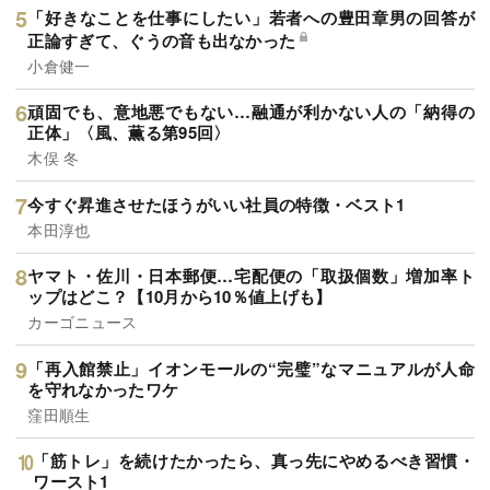
「好きなことを仕事にしたい」若者への豊田章男の回答が
正論すぎて、ぐうの音も出なかった
小倉健一
頑固でも、意地悪でもない…融通が利かない人の「納得の
正体」〈風、薫る第95回〉
木俣 冬
今すぐ昇進させたほうがいい社員の特徴・ベスト1
本田淳也
ヤマト・佐川・日本郵便…宅配便の「取扱個数」増加率ト
ップはどこ？【10月から10％値上げも】
カーゴニュース
「再入館禁止」イオンモールの“完璧”なマニュアルが人命
を守れなかったワケ
窪田順生
「筋トレ」を続けたかったら、真っ先にやめるべき習慣・
ワースト1