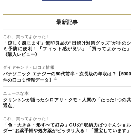
最新記事
これ、買ってよかった！
「涼しく感じます」無印良品の“日焼け対策グッズ”が手のシ
ミ予防に便利！「フィット感が良い」「買ってよかった」
《購入レビュー》
ダイヤモンド・口コミ情報
パナソニック エナジーの50代前半・次長級の年収は？【5000
件の口コミ情報データ】
ニュースな本
クリントンが語ったシロアリ・クモ・人間の「たった1つの共
通点」
これ、買ってよかった！
「色・大きさ・形すべて好み」GUの“収納力ばつぐんショル
ダー”お薬手帳や処方薬がピッタリ入る！「重宝しています」