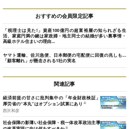
おすすめの会員限定記事
「税理士は見た!」資産100億円の超富裕層の知られざる生
活、家庭円満の鍵は家政婦・地主同士の結婚が多い裏事情・
高級ホテル住まいの理由...
ヤマト運輸、佐川急便、日本郵便の宅配便に回復の兆しも...
「顧客離れ」が懸念される1社の実名
関連記事
経済前提の甘さに批判集中の「年金財政検証」
厚労省の“本丸”はオプション試算にあり
西沢和彦
社会保障の影薄い社会保障・税一体改革政治主導
の改革実現に向け何をすべきか