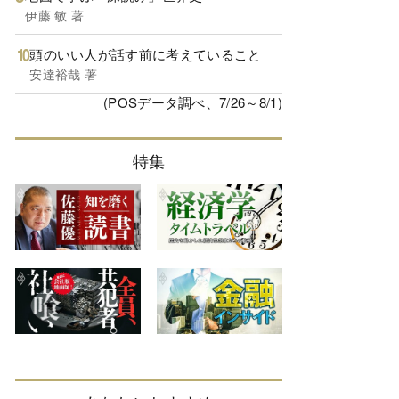
伊藤 敏 著
頭のいい人が話す前に考えていること
安達裕哉 著
(POSデータ調べ、7/26～8/1)
特集