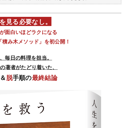
を見る必要なし。
が面白いほどラクになる
「積み木メソッド」を初公開！
、毎日の料理を担当。
年の著者がたどり着いた、
＆
脱
手順の
最終結論