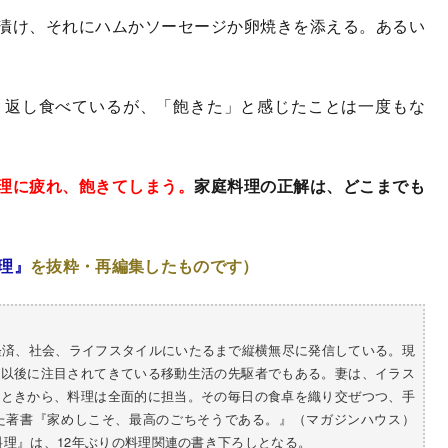
漬け、それにハムかソーセージか卵焼きを添える。あるい
り返し食べているが、「飽きた」と感じたことは一度もな
理に疲れ、飽きてしまう。
家庭料理の正解は、どこまでも
理』
を抜粋・再編集したものです）
、経済、社会、ライフスタイルにいたるまで縦横無尽に発信している。現
ナ以後に注目されてきている移動生活の先駆者でもある。妻は、イラス
たときから、料理は全面的に担当。その毎日の食卓を織り交ぜつつ、手
た著書『家めしこそ、最高のごちそうである。』（マガジンハウス）
料理』は、12年ぶりの料理関連の書き下ろしとなる。