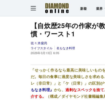
新着
業界
【自炊歴25年の作家が
慣・ワースト1
佐々木俊尚
ライフスタイル
名もなき料理
2026年3月13日 6:05
「せっかく作るなら最高に美味しいもの
だ。毎日の食事に過度な美味しさを求める
レ（非日常）」と「ケ（日常）」の区別が
もなき料理』
から、
過剰なスペックを捨て
介する。
（構成／ダイヤモンド社書籍編集