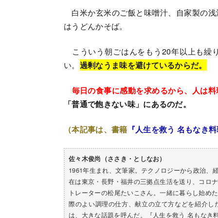
白米か玄米のご飯と味噌汁、自家製の浅
はうどんかそば。
こういう朝ごはんをもう20年以上も繰
い。
過剰なうま味を避けているからだ。
毎日の食事に感動を求めるから、人は料
「普通で飽きない味」にあるのだ。
（本記事は、書籍
『人生を救う 名もなき料
佐々木俊尚（ささき・としなお）
1961年生まれ、文筆家。テクノロジーから政治
在は東京・長野・福井の三拠点生活を送り、コロ
トレーターの松尾たいこさん。一緒に暮らし始め
際のよい調理の仕方、献立の立て方などを紹介し
は、大きな話題を呼んだ。『人生を救う 名もなき