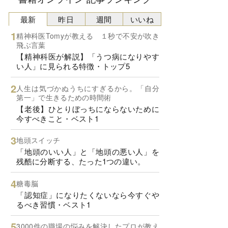
最新
昨日
週間
いいね
精神科医Tomyが教える １秒で不安が吹き
飛ぶ言葉
【精神科医が解説】「うつ病になりやす
い人」に見られる特徴・トップ5
人生は気づかぬうちにすぎるから。「自分
第一」で生きるための時間術
【老後】ひとりぼっちにならないために
今すべきこと・ベスト1
地頭スイッチ
「地頭のいい人」と「地頭の悪い人」を
残酷に分断する、たった1つの違い。
糖毒脳
「認知症」になりたくないなら今すぐや
るべき習慣・ベスト1
3000件の職場の悩みを解決したプロが教え