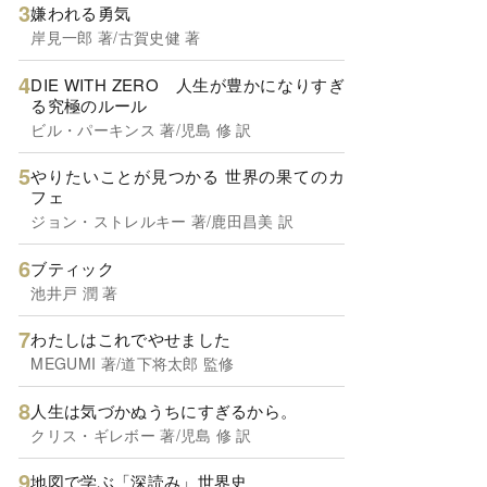
嫌われる勇気
岸見一郎 著/古賀史健 著
DIE WITH ZERO 人生が豊かになりすぎ
る究極のルール
ビル・パーキンス 著/児島 修 訳
やりたいことが見つかる 世界の果てのカ
フェ
ジョン・ストレルキー 著/鹿田昌美 訳
ブティック
池井戸 潤 著
わたしはこれでやせました
MEGUMI 著/道下将太郎 監修
人生は気づかぬうちにすぎるから。
クリス・ギレボー 著/児島 修 訳
地図で学ぶ「深読み」世界史