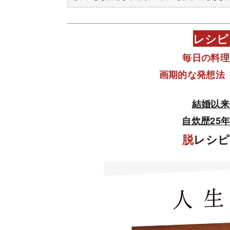
レシピ
毎日の料理
画期的な発想法
結婚以来
自炊歴25
脱
レシピ