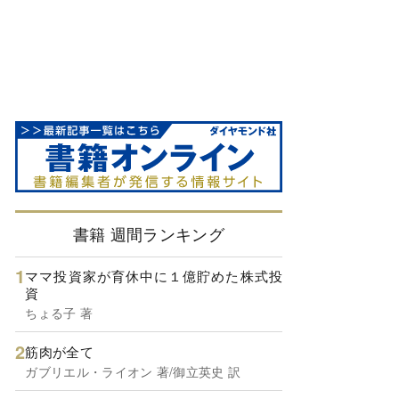
書籍 週間ランキング
ママ投資家が育休中に１億貯めた株式投
資
ちょる子 著
筋肉が全て
ガブリエル・ライオン 著/御立英史 訳