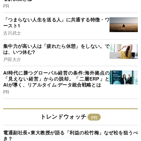
PR
「つまらない人生を送る人」に共通する特徴・ワ
ースト1
古川武士
集中力が高い人は「疲れたら休憩」をしない。で
は、いつ休む?
戸田大介
AI時代に勝つグローバル経営の条件:海外拠点の
「見えない経営」からの脱却。「二層ERP」と
AIが導く、リアルタイム·データ統合戦略とは
PR
トレンドウォッチ
電通副社長×東大教授が語る「利益の松竹梅」なぜ松を狙うべ
き？