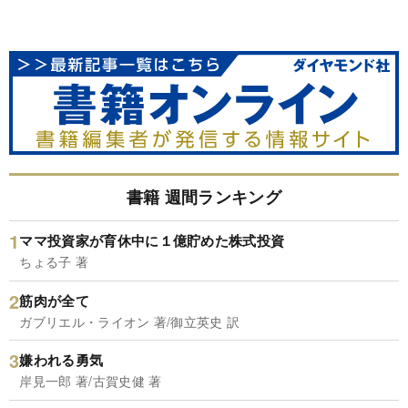
書籍 週間ランキング
ママ投資家が育休中に１億貯めた株式投資
ちょる子 著
筋肉が全て
ガブリエル・ライオン 著/御立英史 訳
嫌われる勇気
岸見一郎 著/古賀史健 著