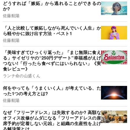
どうすれば「嫉妬」から逃れることができるの
か?
佐藤航陽
「人と比較して嫉妬しながら死んでいく人生」か
ら軽やかに抜け出す方法・ベスト1
佐藤航陽
「美味すぎてひっくり返った」「まじ無限に食え
る」サイゼリヤの“250円デザート”幸福感がえげ
つない!「行ったら食べずにはいられない」《実
食レビュー》
ランチ命の山盛くん
何をやっても「うまくいく人」が考えている、た
った1つの考え方とは?
佐藤航陽
なぜ「フリーアドレス」は失敗するのか? 高額な
オフィス改修がムダになる「フリーアドレスの座
席予約が定着しない元凶」と組織の生産性を上げ
る解決策とは