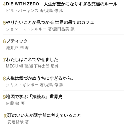
DIE WITH ZERO 人生が豊かになりすぎる究極のルール
ビル・パーキンス 著/児島 修 訳
やりたいことが見つかる 世界の果てのカフェ
ジョン・ストレルキー 著/鹿田昌美 訳
ブティック
池井戸 潤 著
わたしはこれでやせました
MEGUMI 著/道下将太郎 監修
人生は気づかぬうちにすぎるから。
クリス・ギレボー 著/児島 修 訳
地図で学ぶ「深読み」世界史
伊藤 敏 著
頭のいい人が話す前に考えていること
安達裕哉 著