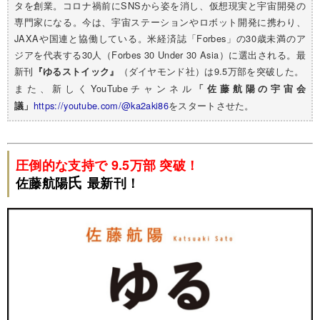
タを創業。コロナ禍前にSNSから姿を消し、仮想現実と宇宙開発の
専門家になる。今は、宇宙ステーションやロボット開発に携わり、
JAXAや国連と協働している。米経済誌「Forbes」の30歳未満のア
ジアを代表する30人（Forbes 30 Under 30 Asia）に選出される。最
新刊
（ダイヤモンド社）は9.5万部を突破した。
『ゆるストイック』
また、新しくYouTubeチャンネル
「佐藤航陽の宇宙会
https://youtube.com/@ka2aki86
をスタートさせた。
議」
圧倒的な支持で 9.5万部 突破！
氏
佐藤航陽
最新刊！