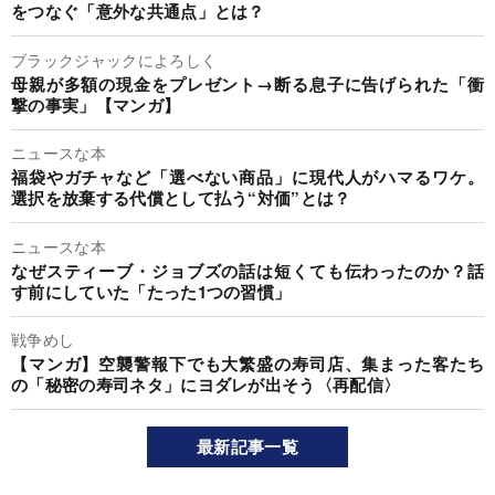
をつなぐ「意外な共通点」とは？
ブラックジャックによろしく
母親が多額の現金をプレゼント→断る息子に告げられた「衝
撃の事実」【マンガ】
ニュースな本
福袋やガチャなど「選べない商品」に現代人がハマるワケ。
選択を放棄する代償として払う“対価”とは？
ニュースな本
なぜスティーブ・ジョブズの話は短くても伝わったのか？話
す前にしていた「たった1つの習慣」
戦争めし
【マンガ】空襲警報下でも大繁盛の寿司店、集まった客たち
の「秘密の寿司ネタ」にヨダレが出そう〈再配信〉
最新記事一覧