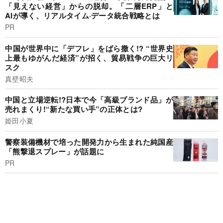
「見えない経営」からの脱却。「二層ERP」と
AIが導く、リアルタイム·データ統合戦略とは
PR
中国が世界中に「デフレ」をばら撒く!? “世界史
上最もゆがんだ経済”が招く、貿易戦争の巨大リ
スク
真壁昭夫
中国と立場逆転!?日本で今「高級ブランド品」が
売れまくり!“新たな買い手”の正体とは?
姫田小夏
警察装備機材で培った開発力から生まれた純国産
「熊撃退スプレー」が話題に
PR