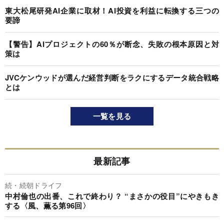
東大松尾研発AI企業に取材！AI投資を利益に転換する三つの
要諦
【警告】AIプロジェクトの60％が断念、失敗の根本原因と対
策は
JVCケンウッドが選んだ経営判断をラクにするデータ統合戦略
とは
一覧を見る
最新記事
続・続朝ドライフ
中村倫也の出番、これで終わり？ “まさかの役目”にやきもき
する〈風、薫る第96回〉