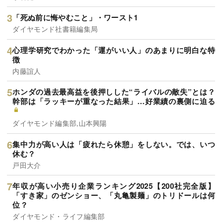
「死ぬ前に悔やむこと」・ワースト1
ダイヤモンド社書籍編集局
心理学研究でわかった「運がいい人」のあまりに明白な特
徴
内藤誼人
ホンダの過去最高益を後押しした“ライバルの敵失”とは？
幹部は「ラッキーが重なった結果」…好業績の裏側に迫る
ダイヤモンド編集部,山本興陽
集中力が高い人は「疲れたら休憩」をしない。では、いつ
休む？
戸田大介
年収が高い小売り企業ランキング2025【200社完全版】
「すき家」のゼンショー、「丸亀製麺」のトリドールは何
位？
ダイヤモンド・ライフ編集部